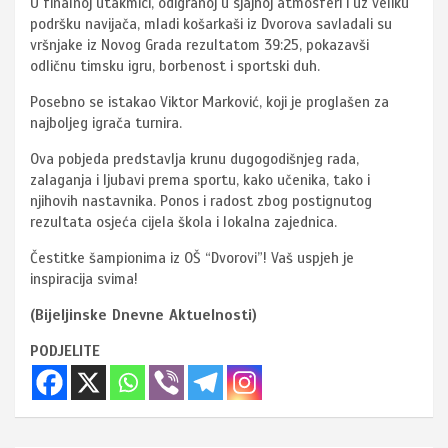
U finalnoj utakmici, odigranoj u sjajnoj atmosferi i uz veliku
podršku navijača, mladi košarkaši iz Dvorova savladali su
vršnjake iz Novog Grada rezultatom 39:25, pokazavši
odličnu timsku igru, borbenost i sportski duh.
Posebno se istakao Viktor Marković, koji je proglašen za
najboljeg igrača turnira.
Ova pobjeda predstavlja krunu dugogodišnjeg rada,
zalaganja i ljubavi prema sportu, kako učenika, tako i
njihovih nastavnika. Ponos i radost zbog postignutog
rezultata osjeća cijela škola i lokalna zajednica.
Čestitke šampionima iz OŠ “Dvorovi”! Vaš uspjeh je
inspiracija svima!
(Bijeljinske Dnevne Aktuelnosti)
PODJELITE