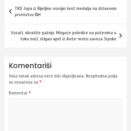
Navigacija
TKD Jopa iz Bijeljine osvojio šest medalja na državnom
članaka
prvenstvu BiH
Vozači, obratite pažnju: Moguće poledice na putevima u
toku noći, stigao apel iz Auto-moto saveza Srpske
Komentariši
Vaša email adresa neće biti objavljivana.
Neophodna polja
su označena sa
*
Komentar
*