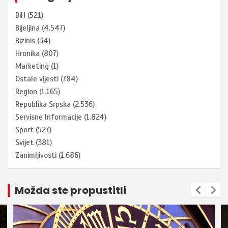
BiH
(521)
Bijeljina
(4.547)
Bizinis
(34)
Hronika
(807)
Marketing
(1)
Ostale vijesti
(784)
Region
(1.165)
Republika Srpska
(2.536)
Servisne Informacije
(1.824)
Sport
(527)
Svijet
(381)
Zanimljivosti
(1.686)
Možda ste propustitli