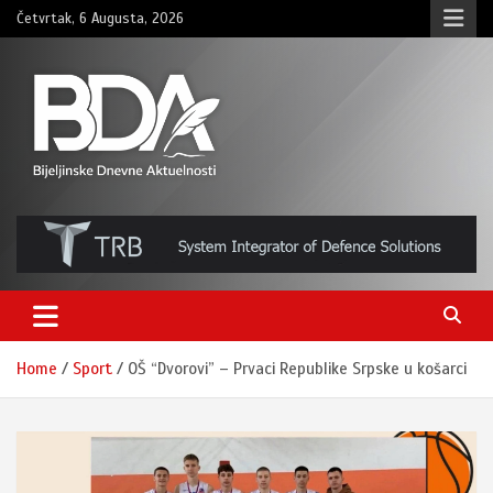
Skip
Četvrtak, 6 Augusta, 2026
to
content
BNDAN.com
Home
Sport
OŠ “Dvorovi” – Prvaci Republike Srpske u košarci