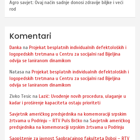
Agro savjet: Ovaj način sadnje donosi zdravije biljke i veći
rod
Komentari
Danka
na
Projekat besplatnih individualnih defektoloških i
logopedskih tretmana u Centru za socijalni rad Bijeljina
odvija se laniranom dinamikom
Natasa
na
Projekat besplatnih individualnih defektoloških i
logopedskih tretmana u Centru za socijalni rad Bijeljina
odvija se laniranom dinamikom
Zivko Tesic
na
Lazić: Uvođenje novih procedura, ulaganje u
kadar i proširenje kapaciteta ostaju prioriteti
Savjetnik američkog predsjednika na komemoraciji srpskim
žrtvama u Podrinju – RTV Puls Brčko
na
Savjetnik američkog
predsjednika na komemoraciji srpskim žrtvama u Podrinju
Saopštenje za javnost Saobraćajnog fakulteta Doboj – RTV