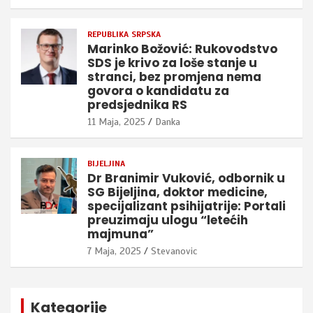
REPUBLIKA SRPSKA
Marinko Božović: Rukovodstvo
SDS je krivo za loše stanje u
stranci, bez promjena nema
govora o kandidatu za
predsjednika RS
11 Maja, 2025
Danka
BIJELJINA
Dr Branimir Vuković, odbornik u
SG Bijeljina, doktor medicine,
specijalizant psihijatrije: Portali
preuzimaju ulogu “letećih
majmuna”
7 Maja, 2025
Stevanovic
Kategorije