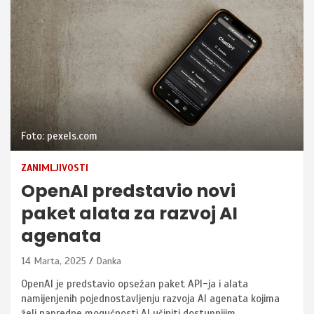
Foto: pexels.com
ZANIMLJIVOSTI
OpenAI predstavio novi
paket alata za razvoj AI
agenata
14 Marta, 2025
Danka
OpenAI je predstavio opsežan paket API-ja i alata
namijenjenih pojednostavljenju razvoja AI agenata kojima
želi napredne mogućnosti AI učiniti dostupnijim