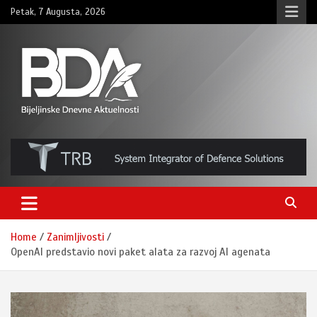
Skip
Petak, 7 Augusta, 2026
to
content
BNDAN.com
Home
Zanimljivosti
OpenAI predstavio novi paket alata za razvoj AI agenata