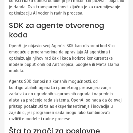
koristi i kako donosi odluke prije i nakon tih poziva,” objasnio
je Handa. Ova transparentnost ključna je za razumijevanje i
optimizaciju AI vođenih radnih procesa.
SDK za agente otvorenog
koda
OpenAI je objavio svoj Agents SDK kao otvoreni kod što
omogućuje programerima da upravljaju AI agentima i
optimizuaju njihov rad čak i kada koriste konkurentske
modele poput onih od Anthropica, Googlea ili Meta Llama
modela.
Agents SDK donosi niz korisnih mogućnosti, od
konfigurabilnih agenata i pametnog preusmjeravanja
zadataka do ugrađenih sigurnosnih ograda i naprednih
alata za praćenje rada sistema. OpenAI se nada da će ovaj
pristup potaknuti talas eksperimentiranja i inovacija u
zajednici, jer programeri sada mogu lako kombinovati
različite modele i radne procese.
Šta to znači za poslovne