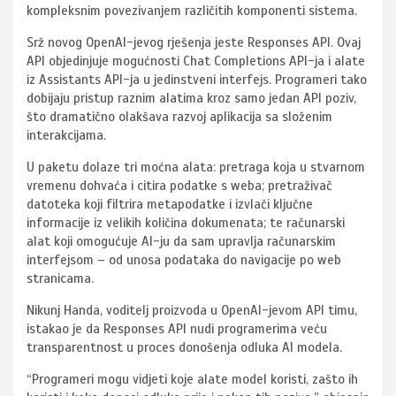
kompleksnim povezivanjem različitih komponenti sistema.
Srž novog OpenAI-jevog rješenja jeste Responses API. Ovaj
API objedinjuje mogućnosti Chat Completions API-ja i alate
iz Assistants API-ja u jedinstveni interfejs. Programeri tako
dobijaju pristup raznim alatima kroz samo jedan API poziv,
što dramatično olakšava razvoj aplikacija sa složenim
interakcijama.
U paketu dolaze tri moćna alata: pretraga koja u stvarnom
vremenu dohvaća i citira podatke s weba; pretraživač
datoteka koji filtrira metapodatke i izvlači ključne
informacije iz velikih količina dokumenata; te računarski
alat koji omogućuje AI-ju da sam upravlja računarskim
interfejsom – od unosa podataka do navigacije po web
stranicama.
Nikunj Handa, voditelj proizvoda u OpenAI-jevom API timu,
istakao je da Responses API nudi programerima veću
transparentnost u proces donošenja odluka AI modela.
“Programeri mogu vidjeti koje alate model koristi, zašto ih