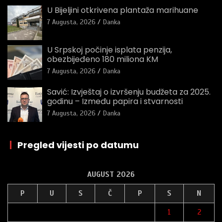
U Bijeljini otkrivena plantaža marihuane
7 Augusta, 2026
Danka
U Srpskoj počinje isplata penzija,
obezbijeđeno 180 miliona KM
7 Augusta, 2026
Danka
Savić: Izvještaj o izvršenju budžeta za 2025.
godinu – Između papira i stvarnosti
7 Augusta, 2026
Danka
|
Pregled vijesti po datumu
AUGUST 2026
P
U
S
Č
P
S
N
1
2