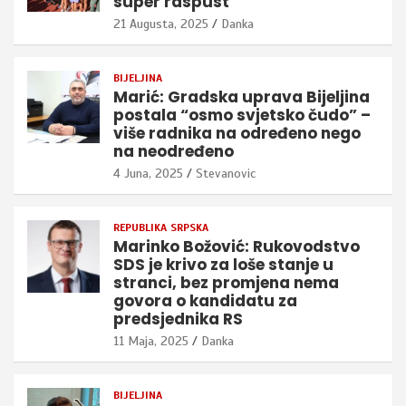
super raspust”
21 Augusta, 2025
Danka
BIJELJINA
Marić: Gradska uprava Bijeljina
postala “osmo svjetsko čudo” –
više radnika na određeno nego
na neodređeno
4 Juna, 2025
Stevanovic
REPUBLIKA SRPSKA
Marinko Božović: Rukovodstvo
SDS je krivo za loše stanje u
stranci, bez promjena nema
govora o kandidatu za
predsjednika RS
11 Maja, 2025
Danka
BIJELJINA