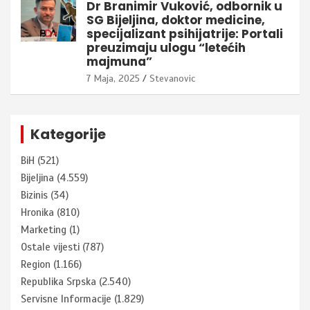
Dr Branimir Vuković, odbornik u
SG Bijeljina, doktor medicine,
specijalizant psihijatrije: Portali
preuzimaju ulogu “letećih
majmuna”
7 Maja, 2025
Stevanovic
Kategorije
BiH
(521)
Bijeljina
(4.559)
Bizinis
(34)
Hronika
(810)
Marketing
(1)
Ostale vijesti
(787)
Region
(1.166)
Republika Srpska
(2.540)
Servisne Informacije
(1.829)