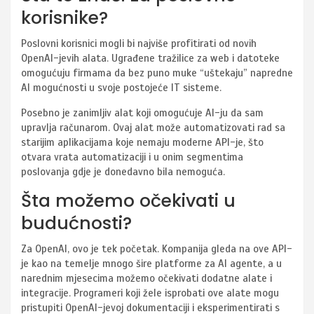
korisnike?
Poslovni korisnici mogli bi najviše profitirati od novih
OpenAI-jevih alata. Ugrađene tražilice za web i datoteke
omogućuju firmama da bez puno muke “uštekaju” napredne
AI mogućnosti u svoje postojeće IT sisteme.
Posebno je zanimljiv alat koji omogućuje AI-ju da sam
upravlja računarom. Ovaj alat može automatizovati rad sa
starijim aplikacijama koje nemaju moderne API-je, što
otvara vrata automatizaciji i u onim segmentima
poslovanja gdje je donedavno bila nemoguća.
Šta možemo očekivati u
budućnosti?
Za OpenAI, ovo je tek početak. Kompanija gleda na ove API-
je kao na temelje mnogo šire platforme za AI agente, a u
narednim mjesecima možemo očekivati dodatne alate i
integracije. Programeri koji žele isprobati ove alate mogu
pristupiti OpenAI-jevoj dokumentaciji i eksperimentirati s