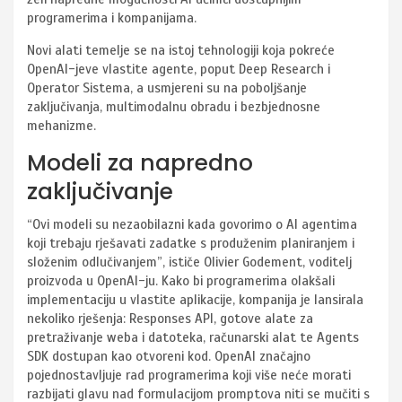
programerima i kompanijama.
Novi alati temelje se na istoj tehnologiji koja pokreće
OpenAI-jeve vlastite agente, poput Deep Research i
Operator Sistema, a usmjereni su na poboljšanje
zaključivanja, multimodalnu obradu i bezbjednosne
mehanizme.
Modeli za napredno
zaključivanje
“Ovi modeli su nezaobilazni kada govorimo o AI agentima
koji trebaju rješavati zadatke s produženim planiranjem i
složenim odlučivanjem”, ističe Olivier Godement, voditelj
proizvoda u OpenAI-ju. Kako bi programerima olakšali
implementaciju u vlastite aplikacije, kompanija je lansirala
nekoliko rješenja: Responses API, gotove alate za
pretraživanje weba i datoteka, računarski alat te Agents
SDK dostupan kao otvoreni kod. OpenAI značajno
pojednostavljuje rad programerima koji više neće morati
razbijati glavu nad formulacijom promptova niti se mučiti s