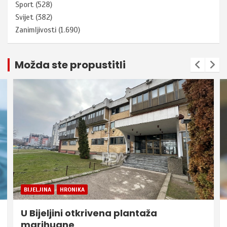
Sport
(528)
Svijet
(382)
Zanimljivosti
(1.690)
Možda ste propustitli
BIJELJINA
HRONIKA
U Bijeljini otkrivena plantaža
marihuane