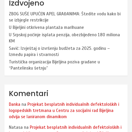
Izdvojeno
ZBOG SUŠE UPUĆEN APEL GRAĐANIMA: Štedite vodu kako bi
se izbjegle restrikcije
U Bijeljini otkrivena plantaža marihuane
U Srpskoj počinje isplata penzija, obezbijeđeno 180 miliona
KM
Savić: Izvještaj o izvršenju budžeta za 2025. godinu –
Između papira i stvarnosti
Turistička organizacija Bijeljina poziva građane u
“Pantelinsku šetnju”
Komentari
Danka
na
Projekat besplatnih individualnih defektoloških i
logopedskih tretmana u Centru za socijalni rad Bijeljina
odvija se laniranom dinamikom
Natasa
na
Projekat besplatnih individualnih defektoloških i