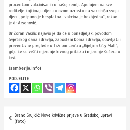
procentom vakcinisanih u našoj zemlji. Apelujem na sve
roditelje koji imaju djecu u ovom uzrastu da vakcinišu svoju
djecu, potpuno je besplatna i vakcina je bezbjedna“, rekao
je dr Arsenović.
Dr Zoran Vasilić najavio je da će u ponedjeljak, povodom
Svjetskog dana zdravlja, zaposleni Doma zdravlja, obavljati i
preventivne preglede u Tržnom centru „Bijeljina City Mall“,
gdje će se vršiti mjerenje krvnog pritiska i mjerenje šećera u
krvi.
(semberija.info)
PODJELITE
Navigacija
Brano Grujičić: Nove krivične prijave u Gradskoj upravi
članaka
(foto)