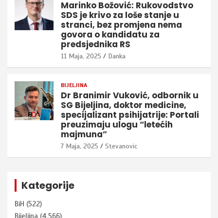
Marinko Božović: Rukovodstvo
SDS je krivo za loše stanje u
stranci, bez promjena nema
govora o kandidatu za
predsjednika RS
11 Maja, 2025
Danka
BIJELJINA
Dr Branimir Vuković, odbornik u
SG Bijeljina, doktor medicine,
specijalizant psihijatrije: Portali
preuzimaju ulogu “letećih
majmuna”
7 Maja, 2025
Stevanovic
Kategorije
BiH
(522)
Bijeljina
(4.566)