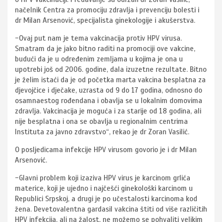
načelnik Centra za promociju zdravlja i prevenciju bolesti i
dr Milan Arsenović, specijalista ginekologije i akušerstva.
-Ovaj put nam je tema vakcinacija protiv HPV virusa.
Smatram da je jako bitno raditi na promociji ove vakcine,
budući da je u određenim zemljama u kojima je ona u
upotrebi još od 2006. godine, dala izuzetne rezultate. Bitno
je želim istaći da je od početka marta vakcina besplatna za
djevojčice i dječake, uzrasta od 9 do 17 godina, odnosno do
osamnaestog rođendana i obavlja se u lokalnim domovima
zdravlja. Vakcinacija je moguća i za starije od 18 godina, ali
nije besplatna i ona se obavlja u regionalnim centrima
Instituta za javno zdravstvo“, rekao je dr Zoran Vasilić.
O posljedicama infekcije HPV virusom govorio je i dr Milan
Arsenović.
-Glavni problem koji izaziva HPV virus je karcinom grlića
materice, koji je ujedno i najčešći ginekološki karcinom u
Republici Srpskoj, a drugi je po učestalosti karcinoma kod
žena. Devetovalentna gardasil vakcina štiti od više različitih
HPV infekcija, ali na žalost, ne možemo se pohvaliti velikim