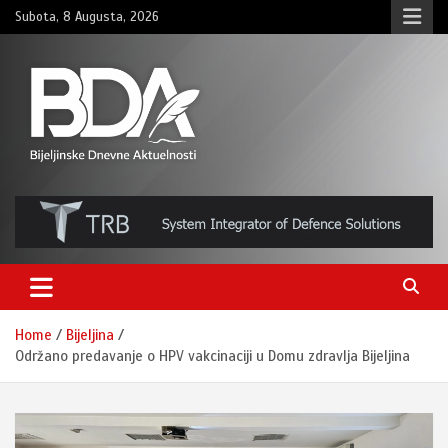
Skip
Subota, 8 Augusta, 2026
to
content
BNDAN.com
Home
Bijeljina
Održano predavanje o HPV vakcinaciji u Domu zdravlja Bijeljina