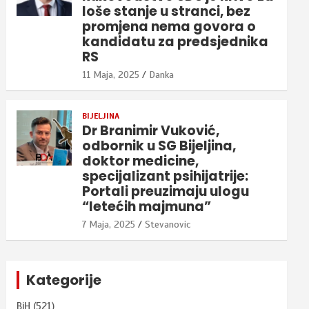
loše stanje u stranci, bez
promjena nema govora o
kandidatu za predsjednika
RS
11 Maja, 2025
Danka
BIJELJINA
Dr Branimir Vuković,
odbornik u SG Bijeljina,
doktor medicine,
specijalizant psihijatrije:
Portali preuzimaju ulogu
“letećih majmuna”
7 Maja, 2025
Stevanovic
Kategorije
BiH
(521)