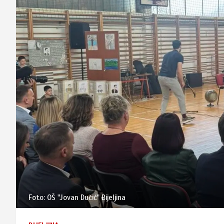
Foto: OŠ "Jovan Dučić" Bijeljina