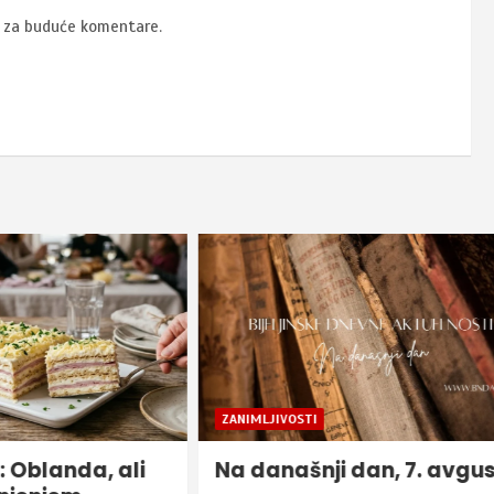
u za buduće komentare.
STI
BIJELJINA
HRONIKA
šnji dan, 7. avgust
U posljednja 24 časa