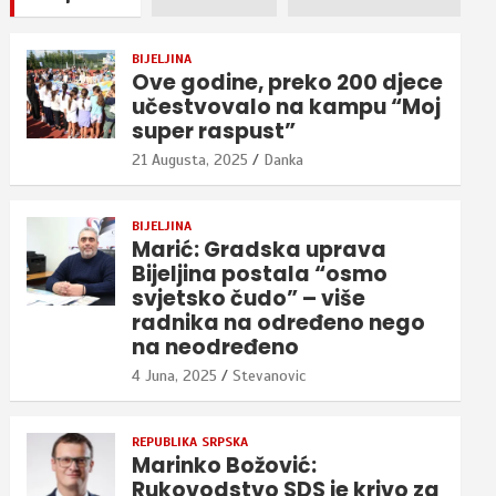
BIJELJINA
Ove godine, preko 200 djece
učestvovalo na kampu “Moj
super raspust”
21 Augusta, 2025
Danka
BIJELJINA
Marić: Gradska uprava
Bijeljina postala “osmo
svjetsko čudo” – više
radnika na određeno nego
na neodređeno
4 Juna, 2025
Stevanovic
REPUBLIKA SRPSKA
Marinko Božović:
Rukovodstvo SDS je krivo za