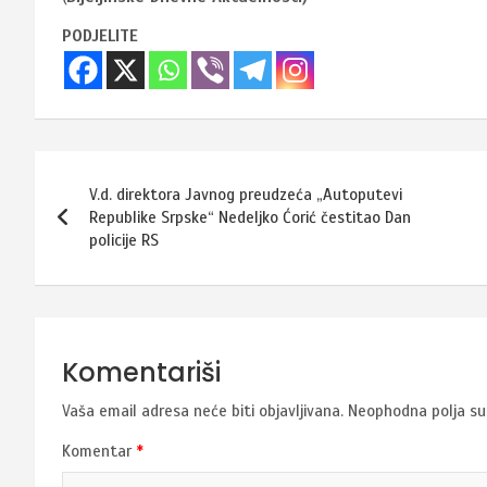
PODJELITE
Navigacija
V.d. direktora Javnog preudzeća „Autoputevi
članaka
Republike Srpske“ Nedeljko Ćorić čestitao Dan
policije RS
Komentariši
Vaša email adresa neće biti objavljivana.
Neophodna polja s
Komentar
*