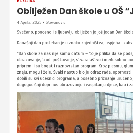
BIJELJINA
Obilježen Dan škole u OŠ “J
4 Aprila, 2025
Stevanovic
Svečano, ponosno i s ljubavlju obilježen je još jedan Dan škol
Današnji dan protekao je u znaku zajedništva, uspjeha i zahv
“Dan škole za nas nije samo datum – to je prilika da se pod
obrazovanje, trud, poštovanje, stvaralaštvo i međusobnu podr
pripremili su bogat i raznovrstan program. Kroz pjesmu, glumu
znaju, mogu i žele. Svaki nastup bio je odraz rada, upornosti
dobili su svi učesnici programa, a posebno priznanje uručeno
dugogodišnji doprinos obrazovanju i vaspitanju djece, kao i 