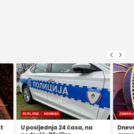
ZANIMLJIVOSTI
, na
Dnevni horoskop za 7.