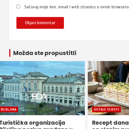
Sačuvaj moje ime, email i web stranicu u ovom browser
Možda ste propustitli
OSTALE VIJESTI
ZANIMLJIVO
Recept dana: Oblanda, ali
Na dana