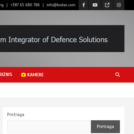
ng
+387 65 680 786
info@bndan.com
BIZNIS
KAMERE
Pretraga
Pretraga