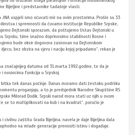
jeljina od oružanih snaga paravojnih formacija muslimanskog
ne Bijeljine i predstavnike tadašnje vlasti.
a JNA uspjeli smo očuvati mir na ovim prostorima. Prošle su 33
instva i spremnosti da čuvamo institucije Republike Srpske,
štujemo Dejtonski sporazum, da poštujemo Ustav Dejtonski u
iku Srpsku, time snažno doprinosimo stabilnosti Bosne i
njegujemo bude okvir dogovora zasnovan na Dejtonskom
ecu, bez obzira na vjeru i naciju kojoj pripadamo”, rekao je
ema značajnijeg datuma od 31.marta 1992.godine, te da je
i nosiocima funkcija u Srpskoj.
 bitka tek danas počinje. Danas moramo dati žestoku podršku
momentu proganjaju, a to je predsjednik Narodne Skupštine RS
rpske Milorad Dodik. Srpski narod mora stati uz njih u ovom
e se to multiplikovati na kub i na kvadrat”, poručio je
i civilnu zaštitu Grada Bijeljina, navela je daje Bijeljina dala
ophodno na mlađe generacije prenositi istinu i događaje.