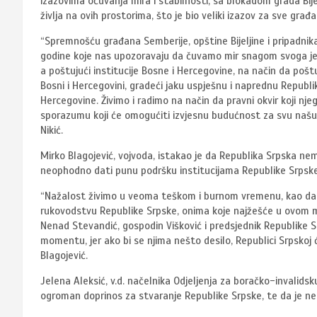
izazovima očuvanja mira i stabilnosti, sa blokadom grada Bi
življa na ovih prostorima, što je bio veliki izazov za sve građa
“Spremnošću građana Semberije, opštine Bijeljine i pripadnik
godine koje nas upozoravaju da čuvamo mir snagom svoga jed
a poštujući institucije Bosne i Hercegovine, na način da po
Bosni i Hercegovini, gradeći jaku uspješnu i naprednu Republ
Hercegovine. Živimo i radimo na način da pravni okvir koji 
sporazumu koji će omogućiti izvjesnu budućnost za svu našu dj
Nikić.
Mirko Blagojević, vojvoda, istakao je da Republika Srpska n
neophodno dati punu podršku institucijama Republike Srpske 
“Nažalost živimo u veoma teškom i burnom vremenu, kao da
rukovodstvu Republike Srpske, onima koje najžešće u ovom 
Nenad Stevandić, gospodin Višković i predsjednik Republike S
momentu, jer ako bi se njima nešto desilo, Republici Srpskoj ć
Blagojević.
Jelena Aleksić, v.d. načelnika Odjeljenja za boračko-invalidsku 
ogroman doprinos za stvaranje Republike Srpske, te da je ne