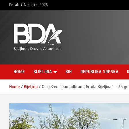
Skip
Petak, 7 Augusta, 2026
to
content
BNDAN.com
HOME
BIJELJINA
BIH
REPUBLIKA SRPSKA
Home
Bijeljina
Obilježen “Dan odbrane Grada Bijeljina” – 33 go