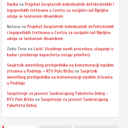
Danka
na
Projekat besplatnih individualnih defektoloških i
logopedskih tretmana u Centru za socijalni rad Bijeljina
odvija se laniranom dinamikom
Natasa
na
Projekat besplatnih individualnih defektoloških
i logopedskih tretmana u Centru za socijalni rad Bijeljina
odvija se laniranom dinamikom
Zivko Tesic
na
Lazić: Uvođenje novih procedura, ulaganje u
kadar i proširenje kapaciteta ostaju prioriteti
Savjetnik američkog predsjednika na komemoraciji srpskim
žrtvama u Podrinju – RTV Puls Brčko
na
Savjetnik
američkog predsjednika na komemoraciji srpskim žrtvama
u Podrinju
Saopštenje za javnost Saobraćajnog fakulteta Doboj –
RTV Puls Brčko
na
Saopštenje za javnost Saobraćajnog
fakulteta Doboj