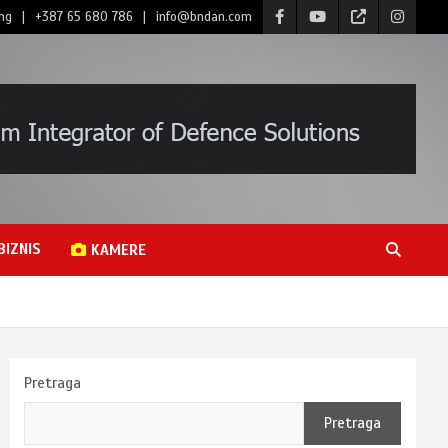
ng
+387 65 680 786
info@bndan.com
BIZNIS
KAMERE
Pretraga
Pretraga