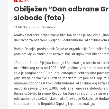
BIJELJINA
Obilježen “Dan odbrane Gra
slobode (foto)
31 Marta, 2025
Stevanovic
Gradska boračka organizacija Bijeljina danas je obilježila „Da
dali život za odbranu Bijeljine u odbrambeno-otadžbinskom 
Radan Ostojić, predsjednik Boračke organizacije Republike Srp
prošlom vijeku vodio pet ratova, koji su uglavnom bili odbramb
“Odbrana Grada Bijeljina imala je i širi značaj u smislu str
otadžbinskog rata od 1992-1995. godine. Vrlo dobro znate da 
koja je proglašena 9. Januara, omogućio teritorijalno poveziv
prije svega najvažnije i vezu sa maticom Srbijom bez koje m
ogroman doprinos u toku odbrambeno-otadžbinskog rata sa pr
najboljih sinova, preko 2.000 ljudi je ranjeno i za slobodu j
Danas grčevito branimo Republiku Srpsku i sigurno da su ova 
odbrambeno-otadžbinskom ratu”, rekao je Ostojić, te dodao da
slobodi, o miru, o Republici Srpskoj i njenom značaju.