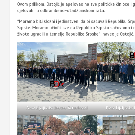
Ovom prilikom, Ostojić je apelovao na sve političke činioce i
djelovali i u odbrambeno-otadžbinskom ratu.
“Moramo biti složni i jedinstveni da bi sačuvali Republiku 
Srpske. Moramo učiniti sve da Republiku Srpsku sačuvamo i da
živote ugradili u temelje Republike Srpske”, naveo je Ostojić.
Foto: Bijeljinske Dnevne Aktuelnosti
Foto: Bijeljinske