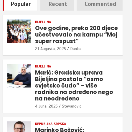
Popular
Recent
Commented
BIJELJINA
Ove godine, preko 200 djece
učestvovalo na kampu “Moj
super raspust”
21 Augusta, 2025
Danka
BIJELJINA
Marić: Gradska uprava
Bijeljina postala “osmo
svjetsko čudo” – više
radnika na određeno nego
na neodređeno
4 Juna, 2025
Stevanovic
REPUBLIKA SRPSKA
Marinko Božović: