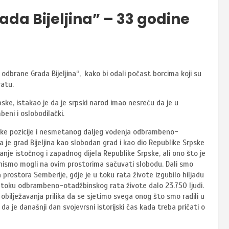
da Bijeljina” – 33 godine
n odbrane Grada Bijeljina“, kako bi odali počast borcima koji su
ratu.
ske, istakao je da je srpski narod imao nesreću da je u
eni i oslobodilački.
ateške pozicije i nesmetanog daljeg vođenja odbrambeno-
je grad Bijeljina kao slobodan grad i kao dio Republike Srpske
anje istočnog i zapadnog dijela Republike Srpske, ali ono što je
i nismo mogli na ovim prostorima sačuvati slobodu. Dali smo
ostora Semberije, gdje je u toku rata živote izgubilo hiljadu
e u toku odbrambeno-otadžbinskog rata živote dalo 23.750 ljudi.
obilježavanja prilika da se sjetimo svega onog što smo radili u
 je današnji dan svojevrsni istorijski čas kada treba pričati o