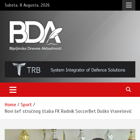
Skip
Subota, 8 Augusta, 2026
to
content
BNDAN.com
Home
Sport
Novi šef stručnog štaba FK Radnik SoccerBet Duško Vranešević