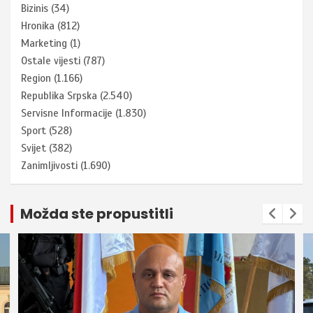
Bizinis
(34)
Hronika
(812)
Marketing
(1)
Ostale vijesti
(787)
Region
(1.166)
Republika Srpska
(2.540)
Servisne Informacije
(1.830)
Sport
(528)
Svijet
(382)
Zanimljivosti
(1.690)
Možda ste propustitli