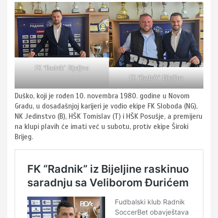
FK “Radnik” Bijeljina
FK “Radnik” Bijeljina
Duško, koji je rođen 10. novembra 1980. godine u Novom
Gradu, u dosadašnjoj karijeri je vodio ekipe FK Sloboda (NG),
NK Jedinstvo (B), HŠK Tomislav (T) i HŠK Posušje, a premijeru
na klupi plavih će imati već u subotu, protiv ekipe Široki
Brijeg.