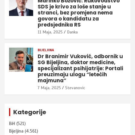
Marinko Božović: Rukovodstvo
SDS je krivo za loše stanje u
stranci, bez promjena nema
govora o kandidatu za
predsjednika RS
11 Maja, 2025
Danka
BIJELJINA
Dr Branimir Vuković, odbornik u
SG Bijeljina, doktor medicine,
specijalizant psihijatrije: Portali
preuzimaju ulogu “letećih
majmuna”
7 Maja, 2025
Stevanovic
Kategorije
BiH
(521)
Bijeljina
(4.561)