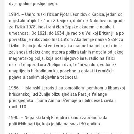
dvije godine poslije njega.
1984. – Umro ruski fizičar Pjotr Leonidovič Kapica, jedan od
najistaknutijih fizičara 20. vijeka, dobitnik Nobelove nagrade
za fiziku 1978, inostrani član Srpske akademije nauka i
umetnosti. Od 1921. do 1934. je radio u Velikoj Britaniji, a po
povratku je rukovodio Institutom Akademije nauka SSSR za
fiziku. Uspio je da stvori vrlo jaka magnetna polja, otkrio je
zavisnost električnog otpora polikristalnih metala od jakog
magnetskog polja, koja nosi njegovo ime, radio na fizici
niskih temperatura /helijum dva, tečni vazduh, vodonik/,
unaprijedio hidrodinamiku, posebno u oblasti termičkih
pojava u tankim slojevima tečnosti.
1986. – Islamski teroristi automobilom-bombom u libanskoj
hrišćanskoj luci Žunije blizu sjedišta Partije falange
predsjednika Libana Amina DŽemajela ubili deset civila i
ranili 110.
1990. – Nepalski kralj Birendra ukinuo zabranu rada
političkih partija, koja je bila na snazi 30 godina.