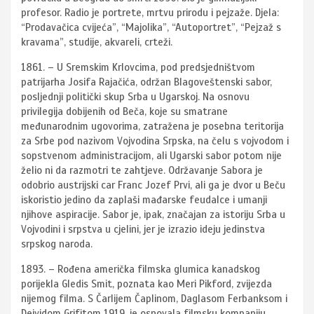
profesor. Radio je portrete, mrtvu prirodu i pejzaže. Djela:
“Prodavačica cvijeća”, “Majolika”, “Autoportret”, “Pejzaž s
kravama”, studije, akvareli, crteži.
1861. – U Sremskim Krlovcima, pod predsjedništvom
patrijarha Josifa Rajačića, održan Blagoveštenski sabor,
posljednji politički skup Srba u Ugarskoj. Na osnovu
privilegija dobijenih od Beča, koje su smatrane
međunarodnim ugovorima, zatražena je posebna teritorija
za Srbe pod nazivom Vojvodina Srpska, na čelu s vojvodom i
sopstvenom administracijom, ali Ugarski sabor potom nije
želio ni da razmotri te zahtjeve. Održavanje Sabora je
odobrio austrijski car Franc Jozef Prvi, ali ga je dvor u Beču
iskoristio jedino da zaplaši mađarske feudalce i umanji
njihove aspiracije. Sabor je, ipak, značajan za istoriju Srba u
Vojvodini i srpstva u cjelini, jer je izrazio ideju jedinstva
srpskog naroda.
1893. – Rođena američka filmska glumica kanadskog
porijekla Gledis Smit, poznata kao Meri Pikford, zvijezda
nijemog filma. S Čarlijem Čaplinom, Daglasom Ferbanksom i
Dejvidom Grifitom 1919. je osnovala filmsku kompaniju