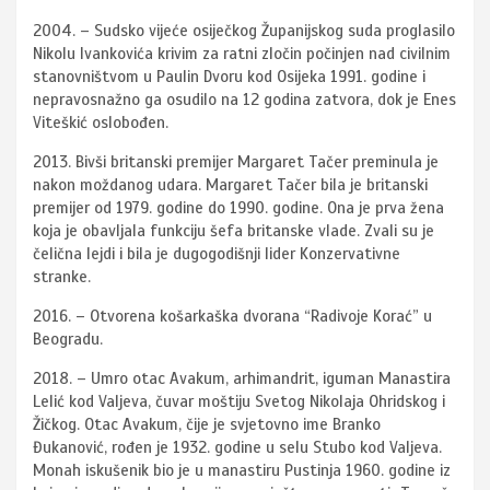
2004. – Sudsko vijeće osiječkog Županijskog suda proglasilo
Nikolu Ivankovića krivim za ratni zločin počinjen nad civilnim
stanovništvom u Paulin Dvoru kod Osijeka 1991. godine i
nepravosnažno ga osudilo na 12 godina zatvora, dok je Enes
Viteškić oslobođen.
2013. Bivši britanski premijer Margaret Tačer preminula je
nakon moždanog udara. Margaret Tačer bila je britanski
premijer od 1979. godine do 1990. godine. Ona je prva žena
koja je obavljala funkciju šefa britanske vlade. Zvali su je
čelična lejdi i bila je dugogodišnji lider Konzervativne
stranke.
2016. – Otvorena košarkaška dvorana “Radivoje Korać” u
Beogradu.
2018. – Umro otac Avakum, arhimandrit, iguman Manastira
Lelić kod Valjeva, čuvar moštiju Svetog Nikolaja Ohridskog i
Žičkog. Otac Avakum, čije je svjetovno ime Branko
Đukanović, rođen je 1932. godine u selu Stubo kod Valjeva.
Monah iskušenik bio je u manastiru Pustinja 1960. godine iz