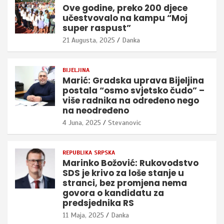
Ove godine, preko 200 djece
učestvovalo na kampu “Moj
super raspust”
21 Augusta, 2025
Danka
BIJELJINA
Marić: Gradska uprava Bijeljina
postala “osmo svjetsko čudo” –
više radnika na određeno nego
na neodređeno
4 Juna, 2025
Stevanovic
REPUBLIKA SRPSKA
Marinko Božović: Rukovodstvo
SDS je krivo za loše stanje u
stranci, bez promjena nema
govora o kandidatu za
predsjednika RS
11 Maja, 2025
Danka