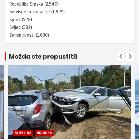
Republika Srpska
(2.540)
Servisne Informacije
(1.829)
Sport
(528)
Svijet
(382)
Zanimljivosti
(1.690)
Možda ste propustitli
BIJELJINA
HRONIKA