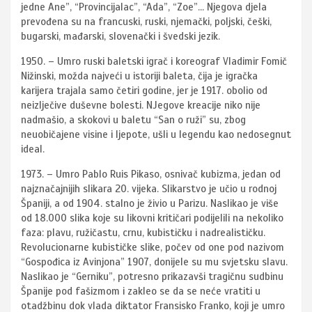
jedne Ane”, “Provincijalac”, “Ada”, “Zoe”… Njegova djela
prevođena su na francuski, ruski, njemački, poljski, češki,
bugarski, mađarski, slovenački i švedski jezik.
1950. – Umro ruski baletski igrač i koreograf Vladimir Fomič
Nižinski, možda najveći u istoriji baleta, čija je igračka
karijera trajala samo četiri godine, jer je 1917. obolio od
neizlječive duševne bolesti. NJegove kreacije niko nije
nadmašio, a skokovi u baletu “San o ruži” su, zbog
neuobičajene visine i ljepote, ušli u legendu kao nedosegnut
ideal.
1973. – Umro Pablo Ruis Pikaso, osnivač kubizma, jedan od
najznačajnijih slikara 20. vijeka. Slikarstvo je učio u rodnoj
Španiji, a od 1904. stalno je živio u Parizu. Naslikao je više
od 18.000 slika koje su likovni kritičari podijelili na nekoliko
faza: plavu, ružičastu, crnu, kubističku i nadrealističku.
Revolucionarne kubističke slike, počev od one pod nazivom
“Gospođica iz Avinjona” 1907, donijele su mu svjetsku slavu.
Naslikao je “Gerniku”, potresno prikazavši tragičnu sudbinu
Španije pod fašizmom i zakleo se da se neće vratiti u
otadžbinu dok vlada diktator Fransisko Franko, koji je umro