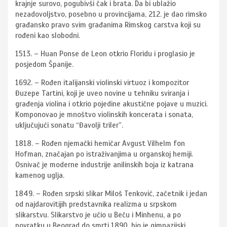
krajnje surovo, pogubivši čak i brata. Da bi ublažio
nezadovoljstvo, posebno u provincijama, 212. je dao rimsko
građansko pravo svim građanima Rimskog carstva koji su
rođeni kao slobodni.
1513. – Huan Ponse de Leon otkrio Floridu i proglasio je
posjedom Španije.
1692. – Rođen italijanski violinski virtuoz i kompozitor
Đuzepe Tartini, koji je uveo novine u tehniku sviranja i
građenja violina i otkrio pojedine akustične pojave u muzici.
Komponovao je mnoštvo violinskih koncerata i sonata,
uključujući sonatu “Đavolji triler”.
1818. – Rođen njemački hemičar Avgust Vilhelm fon
Hofman, značajan po istraživanjima u organskoj hemiji.
Osnivač je moderne industrije anilinskih boja iz katrana
kamenog uglja.
1849. – Rođen srpski slikar Miloš Tenković, začetnik i jedan
od najdarovitijih predstavnika realizma u srpskom
slikarstvu. Slikarstvo je učio u Beču i Minhenu, a po
povratku u Beograd do smrti 1890. bio je gimnazijski