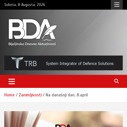
Skip
Subota, 8 Augusta, 2026
to
content
BNDAN.com
Home
Zanimljivosti
Na današnji dan, 8.april