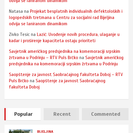
odvija se laniranom dinamikom
Natasa
na
Projekat besplatnih individualnih defektoloških i
logopedskih tretmana u Centru za socijalni rad Bijeljina
odvija se laniranom dinamikom
Zivko Tesic
na
Lazić: Uvođenje novih procedura, ulaganje u
kadar i proširenje kapaciteta ostaju prioriteti
Savjetnik američkog predsjednika na komemoraciji srpskim
žrtvama u Podrinju – RTV Puls Brčko
na
Savjetnik američkog
predsjednika na komemoraciji srpskim žrtvama u Podrinju
Saopštenje za javnost Saobraćajnog fakulteta Doboj – RTV
Puls Brčko
na
Saopštenje za javnost Saobraćajnog
fakulteta Doboj
Popular
Recent
Commented
BIJELJINA