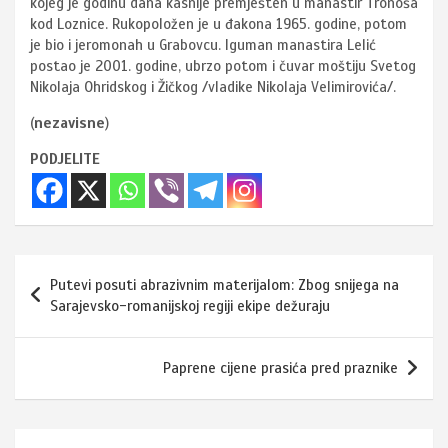
kojeg je godinu dana kasnije premješten u manastir Tronoša
kod Loznice. Rukopoložen je u đakona 1965. godine, potom
je bio i jeromonah u Grabovcu. Iguman manastira Lelić
postao je 2001. godine, ubrzo potom i čuvar moštiju Svetog
Nikolaja Ohridskog i Žičkog /vladike Nikolaja Velimirovića/.
(
nezavisne
)
PODJELITE
Navigacija
Putevi posuti abrazivnim materijalom: Zbog snijega na
članaka
Sarajevsko-romanijskoj regiji ekipe dežuraju
Paprene cijene prasića pred praznike