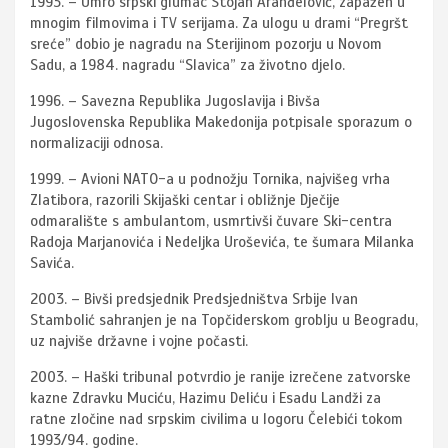
1993. – Umro srpski glumac Stojan Aranđelović, zapažen u
mnogim filmovima i TV serijama. Za ulogu u drami “Pregršt
sreće” dobio je nagradu na Sterijinom pozorju u Novom
Sadu, a 1984. nagradu “Slavica” za životno djelo.
1996. – Savezna Republika Jugoslavija i Bivša
Jugoslovenska Republika Makedonija potpisale sporazum o
normalizaciji odnosa.
1999. – Avioni NATO-a u podnožju Tornika, najvišeg vrha
Zlatibora, razorili Skijaški centar i obližnje Dječije
odmaralište s ambulantom, usmrtivši čuvare Ski-centra
Radoja Marjanovića i Nedeljka Uroševića, te šumara Milanka
Savića.
2003. – Bivši predsjednik Predsjedništva Srbije Ivan
Stambolić sahranjen je na Topčiderskom groblju u Beogradu,
uz najviše državne i vojne počasti.
2003. – Haški tribunal potvrdio je ranije izrečene zatvorske
kazne Zdravku Muciću, Hazimu Deliću i Esadu Landži za
ratne zločine nad srpskim civilima u logoru Čelebići tokom
1993/94. godine.