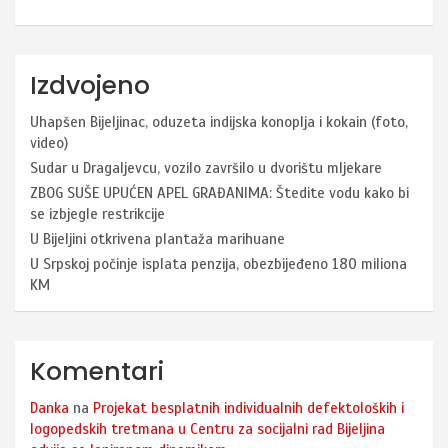
Izdvojeno
Uhapšen Bijeljinac, oduzeta indijska konoplja i kokain (foto,
video)
Sudar u Dragaljevcu, vozilo završilo u dvorištu mljekare
ZBOG SUŠE UPUĆEN APEL GRAĐANIMA: Štedite vodu kako bi
se izbjegle restrikcije
U Bijeljini otkrivena plantaža marihuane
U Srpskoj počinje isplata penzija, obezbijeđeno 180 miliona
KM
Komentari
Danka
na
Projekat besplatnih individualnih defektoloških i
logopedskih tretmana u Centru za socijalni rad Bijeljina