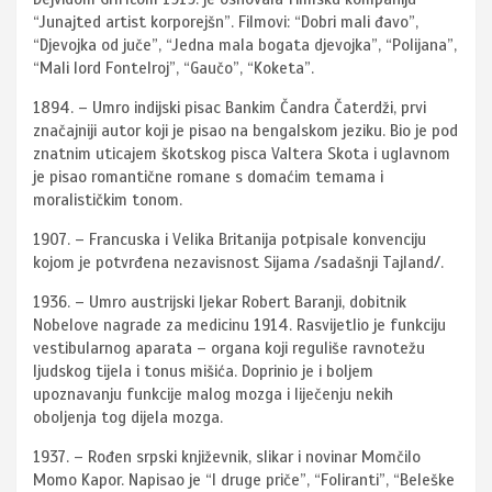
“Junajted artist korporejšn”. Filmovi: “Dobri mali đavo”,
“Djevojka od juče”, “Jedna mala bogata djevojka”, “Polijana”,
“Mali lord Fontelroj”, “Gaučo”, “Koketa”.
1894. – Umro indijski pisac Bankim Čandra Čaterdži, prvi
značajniji autor koji je pisao na bengalskom jeziku. Bio je pod
znatnim uticajem škotskog pisca Valtera Skota i uglavnom
je pisao romantične romane s domaćim temama i
moralističkim tonom.
1907. – Francuska i Velika Britanija potpisale konvenciju
kojom je potvrđena nezavisnost Sijama /sadašnji Tajland/.
1936. – Umro austrijski ljekar Robert Baranji, dobitnik
Nobelove nagrade za medicinu 1914. Rasvijetlio je funkciju
vestibularnog aparata – organa koji reguliše ravnotežu
ljudskog tijela i tonus mišića. Doprinio je i boljem
upoznavanju funkcije malog mozga i liječenju nekih
oboljenja tog dijela mozga.
1937. – Rođen srpski književnik, slikar i novinar Momčilo
Momo Kapor. Napisao je “I druge priče”, “Foliranti”, “Beleške