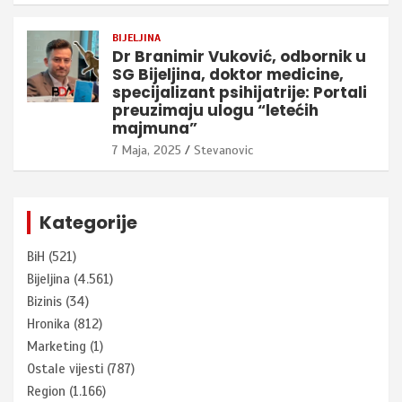
BIJELJINA
Dr Branimir Vuković, odbornik u
SG Bijeljina, doktor medicine,
specijalizant psihijatrije: Portali
preuzimaju ulogu “letećih
majmuna”
7 Maja, 2025
Stevanovic
Kategorije
BiH
(521)
Bijeljina
(4.561)
Bizinis
(34)
Hronika
(812)
Marketing
(1)
Ostale vijesti
(787)
Region
(1.166)