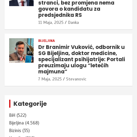
stranci, bez promjena nema
govora o kandidatu za
predsjednika RS
11 Maja, 2025
Danka
BIJELJINA
Dr Branimir Vuković, odbornik u
SG Bijeljina, doktor medicine,
specijalizant psihijatrije: Portali
preuzimaju ulogu “letećih
majmuna”
7 Maja, 2025
Stevanovic
Kategorije
BiH
(522)
Bijeljina
(4.568)
Bizinis
(35)