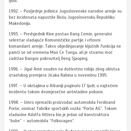
ljudi.
1992. – Posljednje jedinice Jugoslovenske narodne armije su
bez incidenata napustile Bivšu Jugoslovensku Republiku
Makedoniju.
1993. – Predsjednik Kine postao Đang Cemin, generalni
sekretar vladajuće Komunističke partije i vrhovni
komandant armije. Takvo objedinjavanje ključnih funkcija ne
pamti se od vremena Mao Ce Tunga, ali je stvarnu moć
zadržao Đangov pokrovitelj Deng Sjaoping.
1996. – Jigal Amir osuđen na doživotnu robiju zbog ubistva
izraelskog premijera Jicaka Rabina u novembru 1995.
1997. – U okršajima u Albaniji poginulo 17 ljudi, u najtežem
incidentu tokom dvomjesečne antivladine pobune.
1998. – Umro njemački proizvođač automobila Ferdinand
Porše, osnivač fabrike sportskih vozila “Porše AG”. Tokom
vladavine Adolfa Hitlera bio je jedan od konstruktora
“bube” – automobila “folksvagen”.