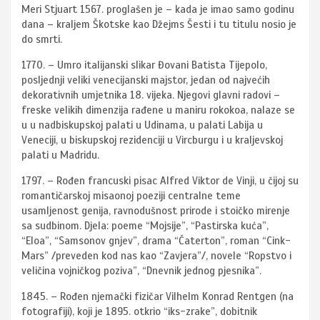
Meri Stjuart 1567. proglašen je – kada je imao samo godinu
dana – kraljem Škotske kao Džejms Šesti i tu titulu nosio je
do smrti.
1770. – Umro italijanski slikar Đovani Batista Tijepolo,
posljednji veliki venecijanski majstor, jedan od najvećih
dekorativnih umjetnika 18. vijeka. Njegovi glavni radovi –
freske velikih dimenzija rađene u maniru rokokoa, nalaze se
u u nadbiskupskoj palati u Udinama, u palati Labija u
Veneciji, u biskupskoj rezidenciji u Vircburgu i u kraljevskoj
palati u Madridu.
1797. – Rođen francuski pisac Alfred Viktor de Vinji, u čijoj su
romantičarskoj misaonoj poeziji centralne teme
usamljenost genija, ravnodušnost prirode i stoičko mirenje
sa sudbinom. Djela: poeme “Mojsije”, “Pastirska kuća”,
“Eloa”, “Samsonov gnjev”, drama “Čaterton”, roman “Cink-
Mars” /preveden kod nas kao “Zavjera”/, novele “Ropstvo i
veličina vojničkog poziva”, “Dnevnik jednog pjesnika”.
1845. – Rođen njemački fizičar Vilhelm Konrad Rentgen (na
fotografiji), koji je 1895. otkrio “iks-zrake”, dobitnik