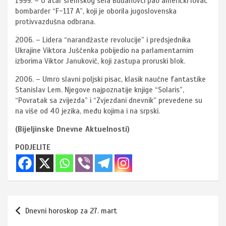
1999. – U atar sremskog sela Buđanovci pao američki lovac
bombarder “F-117 A”, koji je oborila jugoslovenska
protivvazdušna odbrana.
2006. – Lidera “narandžaste revolucije” i predsjednika
Ukrajine Viktora Juščenka pobijedio na parlamentarnim
izborima Viktor Janukovič, koji zastupa proruski blok.
2006. – Umro slavni poljski pisac, klasik naučne fantastike
Stanislav Lem. Njegove najpoznatije knjige “Solaris”,
“Povratak sa zvijezda” i “Zvjezdani dnevnik” prevedene su
na više od 40 jezika, među kojima i na srpski.
(Bijeljinske Dnevne Aktuelnosti)
PODJELITE
Navigacija
Dnevni horoskop za 27. mart
članaka