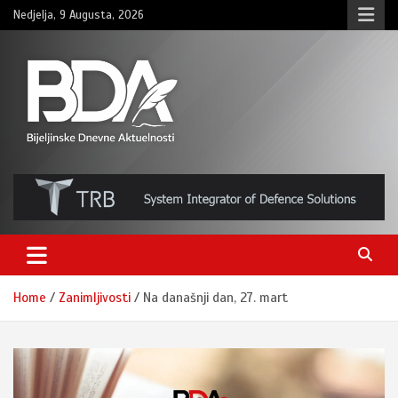
Skip
Nedjelja, 9 Augusta, 2026
to
content
BNDAN.com
Home
Zanimljivosti
Na današnji dan, 27. mart