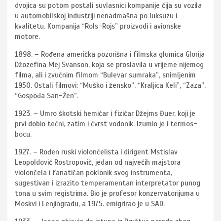
dvojica su potom postali suvlasnici kompanije čija su vozila
u automobilskoj industriji nenadmašna po luksuzu i
kvalitetu. Kompanija “Rols-Rojs” proizvodi i avionske
motore.
1898. – Rođena američka pozorišna i filmska glumica Glorija
Džozefina Mej Svanson, koja se proslavila u vrijeme nijemog
filma, ali i zvučnim filmom “Bulevar sumraka”, snimljenim
1950. Ostali filmovi: “Muško i žensko”, “Kraljica Keli”, “Zaza”,
“Gospođa San-Žen”.
1923. – Umro škotski hemičar i fizičar Džejms Đuer, koji je
prvi dobio tečni, zatim i čvrst vodonik. Izumio je i termos-
bocu.
1927. – Rođen ruski violončelista i dirigent Mstislav
Leopoldovič Rostropovič, jedan od najvećih majstora
violončela i fanatičan poklonik svog instrumenta,
sugestivan i izrazito temperamentan interpretator punog
tona u svim registrima. Bio je profesor konzervatorijuma u
Moskvi i Lenjingradu, a 1975. emigrirao je u SAD.