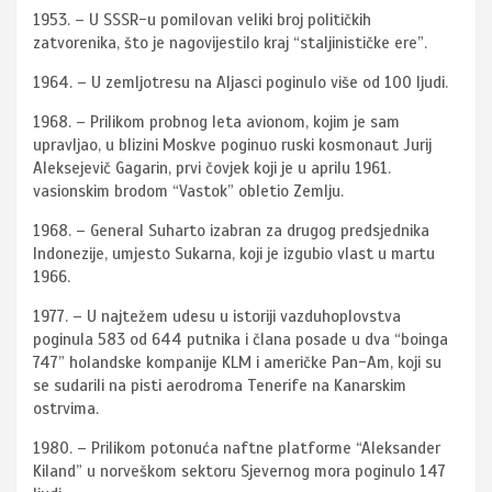
1953. – U SSSR-u pomilovan veliki broj političkih
zatvorenika, što je nagovijestilo kraj “staljinističke ere”.
1964. – U zemljotresu na Aljasci poginulo više od 100 ljudi.
1968. – Prilikom probnog leta avionom, kojim je sam
upravljao, u blizini Moskve poginuo ruski kosmonaut Jurij
Aleksejevič Gagarin, prvi čovjek koji je u aprilu 1961.
vasionskim brodom “Vastok” obletio Zemlju.
1968. – General Suharto izabran za drugog predsjednika
Indonezije, umjesto Sukarna, koji je izgubio vlast u martu
1966.
1977. – U najtežem udesu u istoriji vazduhoplovstva
poginula 583 od 644 putnika i člana posade u dva “boinga
747” holandske kompanije KLM i američke Pan-Am, koji su
se sudarili na pisti aerodroma Tenerife na Kanarskim
ostrvima.
1980. – Prilikom potonuća naftne platforme “Aleksander
Kiland” u norveškom sektoru Sjevernog mora poginulo 147