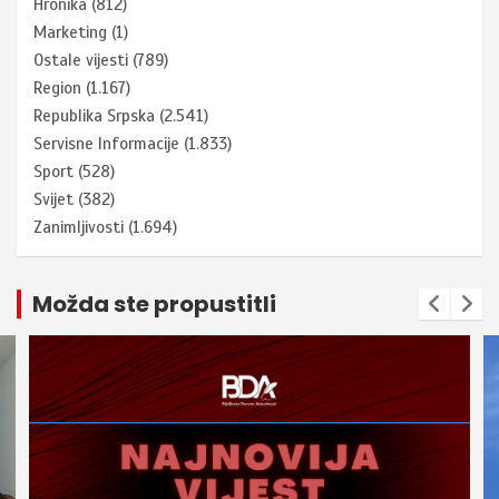
Hronika
(812)
Marketing
(1)
Ostale vijesti
(789)
Region
(1.167)
Republika Srpska
(2.541)
Servisne Informacije
(1.833)
Sport
(528)
Svijet
(382)
Zanimljivosti
(1.694)
Možda ste propustitli