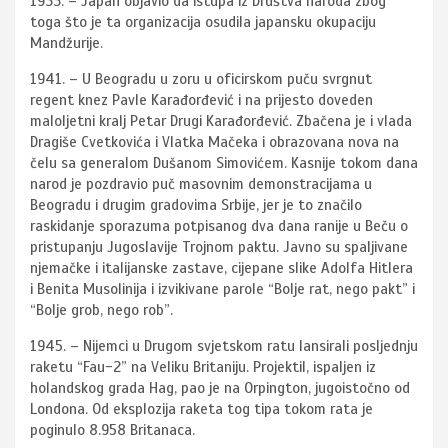
1933. – Japan objavio da istupa iz Društva naroda zbog
toga što je ta organizacija osudila japansku okupaciju
Mandžurije.
1941. – U Beogradu u zoru u oficirskom puču svrgnut
regent knez Pavle Karađorđević i na prijesto doveden
maloljetni kralj Petar Drugi Karađorđević. Zbačena je i vlada
Dragiše Cvetkovića i Vlatka Mačeka i obrazovana nova na
čelu sa generalom Dušanom Simovićem. Kasnije tokom dana
narod je pozdravio puč masovnim demonstracijama u
Beogradu i drugim gradovima Srbije, jer je to značilo
raskidanje sporazuma potpisanog dva dana ranije u Beču o
pristupanju Jugoslavije Trojnom paktu. Javno su spaljivane
njemačke i italijanske zastave, cijepane slike Adolfa Hitlera
i Benita Musolinija i izvikivane parole “Bolje rat, nego pakt” i
“Bolje grob, nego rob”.
1945. – Nijemci u Drugom svjetskom ratu lansirali posljednju
raketu “Fau-2” na Veliku Britaniju. Projektil, ispaljen iz
holandskog grada Hag, pao je na Orpington, jugoistočno od
Londona. Od eksplozija raketa tog tipa tokom rata je
poginulo 8.958 Britanaca.