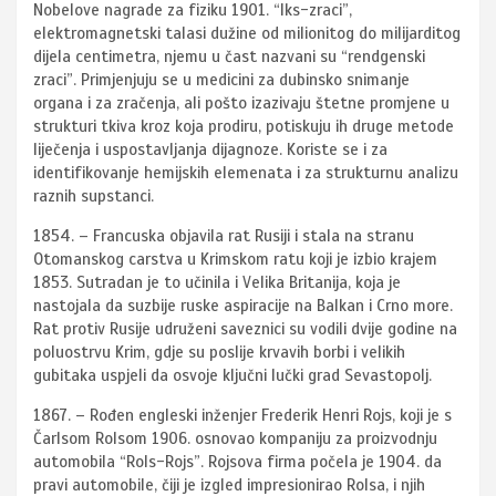
Nobelove nagrade za fiziku 1901. “Iks-zraci”,
elektromagnetski talasi dužine od milionitog do milijarditog
dijela centimetra, njemu u čast nazvani su “rendgenski
zraci”. Primjenjuju se u medicini za dubinsko snimanje
organa i za zračenja, ali pošto izazivaju štetne promjene u
strukturi tkiva kroz koja prodiru, potiskuju ih druge metode
liječenja i uspostavljanja dijagnoze. Koriste se i za
identifikovanje hemijskih elemenata i za strukturnu analizu
raznih supstanci.
1854. – Francuska objavila rat Rusiji i stala na stranu
Otomanskog carstva u Krimskom ratu koji je izbio krajem
1853. Sutradan je to učinila i Velika Britanija, koja je
nastojala da suzbije ruske aspiracije na Balkan i Crno more.
Rat protiv Rusije udruženi saveznici su vodili dvije godine na
poluostrvu Krim, gdje su poslije krvavih borbi i velikih
gubitaka uspjeli da osvoje ključni lučki grad Sevastopolj.
1867. – Rođen engleski inženjer Frederik Henri Rojs, koji je s
Čarlsom Rolsom 1906. osnovao kompaniju za proizvodnju
automobila “Rols-Rojs”. Rojsova firma počela je 1904. da
pravi automobile, čiji je izgled impresionirao Rolsa, i njih