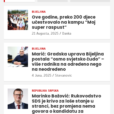
BIJELJINA
Ove godine, preko 200 djece
učestvovalo na kampu “Moj
super raspust”
21 Augusta, 2025
Danka
BIJELJINA
Marić: Gradska uprava Bijeljina
postala “osmo svjetsko čudo” –
više radnika na određeno nego
na neodređeno
4 Juna, 2025
Stevanovic
REPUBLIKA SRPSKA
Marinko Božović: Rukovodstvo
SDS je krivo za loše stanje u
stranci, bez promjena nema
govora o kandidatu za