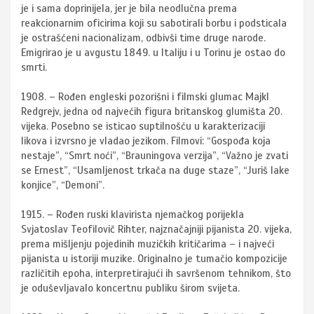
je i sama doprinijela, jer je bila neodlučna prema
reakcionarnim oficirima koji su sabotirali borbu i podsticala
je ostrašćeni nacionalizam, odbivši time druge narode.
Emigrirao je u avgustu 1849. u Italiju i u Torinu je ostao do
smrti.
1908. – Rođen engleski pozorišni i filmski glumac Majkl
Redgrejv, jedna od najvećih figura britanskog glumišta 20.
vijeka. Posebno se isticao suptilnošću u karakterizaciji
likova i izvrsno je vladao jezikom. Filmovi: “Gospođa koja
nestaje”, “Smrt noći”, “Brauningova verzija”, “Važno je zvati
se Ernest”, “Usamljenost trkača na duge staze”, “Juriš lake
konjice”, “Demoni”.
1915. – Rođen ruski klavirista njemačkog porijekla
Svjatoslav Teofilovič Rihter, najznačajniji pijanista 20. vijeka,
prema mišljenju pojedinih muzičkih kritičarima – i najveći
pijanista u istoriji muzike. Originalno je tumačio kompozicije
različitih epoha, interpretirajući ih savršenom tehnikom, što
je oduševljavalo koncertnu publiku širom svijeta.