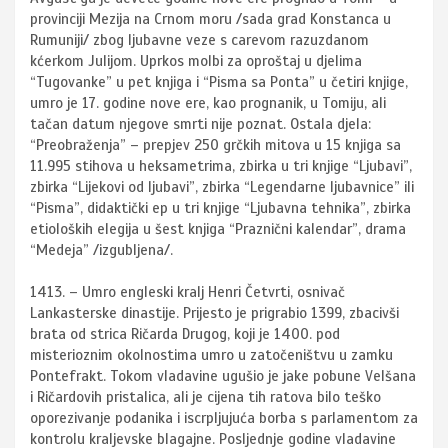
provinciji Mezija na Crnom moru /sada grad Konstanca u
Rumuniji/ zbog ljubavne veze s carevom razuzdanom
kćerkom Julijom. Uprkos molbi za oproštaj u djelima
“Tugovanke” u pet knjiga i “Pisma sa Ponta” u četiri knjige,
umro je 17. godine nove ere, kao prognanik, u Tomiju, ali
tačan datum njegove smrti nije poznat. Ostala djela:
“Preobraženja” – prepjev 250 grčkih mitova u 15 knjiga sa
11.995 stihova u heksametrima, zbirka u tri knjige “Ljubavi”,
zbirka “Lijekovi od ljubavi”, zbirka “Legendarne ljubavnice” ili
“Pisma”, didaktički ep u tri knjige “Ljubavna tehnika”, zbirka
etioloških elegija u šest knjiga “Praznični kalendar”, drama
“Medeja” /izgubljena/.
1413. – Umro engleski kralj Henri Četvrti, osnivač
Lankasterske dinastije. Prijesto je prigrabio 1399, zbacivši
brata od strica Ričarda Drugog, koji je 1400. pod
misterioznim okolnostima umro u zatočeništvu u zamku
Pontefrakt. Tokom vladavine ugušio je jake pobune Velšana
i Ričardovih pristalica, ali je cijena tih ratova bilo teško
oporezivanje podanika i iscrpljujuća borba s parlamentom za
kontrolu kraljevske blagajne. Posljednje godine vladavine