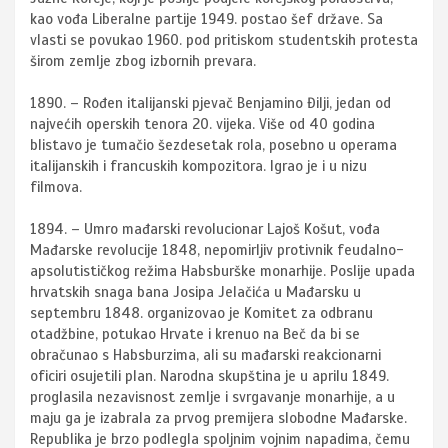
kao vođa Liberalne partije 1949. postao šef države. Sa
vlasti se povukao 1960. pod pritiskom studentskih protesta
širom zemlje zbog izbornih prevara.
1890. – Rođen italijanski pjevač Benjamino Đilji, jedan od
najvećih operskih tenora 20. vijeka. Više od 40 godina
blistavo je tumačio šezdesetak rola, posebno u operama
italijanskih i francuskih kompozitora. Igrao je i u nizu
filmova.
1894. – Umro mađarski revolucionar Lajoš Košut, vođa
Mađarske revolucije 1848, nepomirljiv protivnik feudalno-
apsolutističkog režima Habsburške monarhije. Poslije upada
hrvatskih snaga bana Josipa Jelačića u Mađarsku u
septembru 1848. organizovao je Komitet za odbranu
otadžbine, potukao Hrvate i krenuo na Beč da bi se
obračunao s Habsburzima, ali su mađarski reakcionarni
oficiri osujetili plan. Narodna skupština je u aprilu 1849.
proglasila nezavisnost zemlje i svrgavanje monarhije, a u
maju ga je izabrala za prvog premijera slobodne Mađarske.
Republika je brzo podlegla spoljnim vojnim napadima, čemu