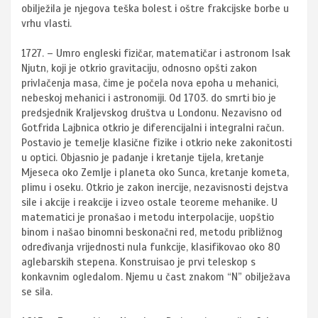
obilježila je njegova teška bolest i oštre frakcijske borbe u
vrhu vlasti.
1727. – Umro engleski fizičar, matematičar i astronom Isak
Njutn, koji je otkrio gravitaciju, odnosno opšti zakon
privlačenja masa, čime je počela nova epoha u mehanici,
nebeskoj mehanici i astronomiji. Od 1703. do smrti bio je
predsjednik Kraljevskog društva u Londonu. Nezavisno od
Gotfrida Lajbnica otkrio je diferencijalni i integralni račun.
Postavio je temelje klasične fizike i otkrio neke zakonitosti
u optici. Objasnio je padanje i kretanje tijela, kretanje
Mjeseca oko Zemlje i planeta oko Sunca, kretanje kometa,
plimu i oseku. Otkrio je zakon inercije, nezavisnosti dejstva
sile i akcije i reakcije i izveo ostale teoreme mehanike. U
matematici je pronašao i metodu interpolacije, uopštio
binom i našao binomni beskonačni red, metodu približnog
određivanja vrijednosti nula funkcije, klasifikovao oko 80
aglebarskih stepena. Konstruisao je prvi teleskop s
konkavnim ogledalom. Njemu u čast znakom “N” obilježava
se sila.