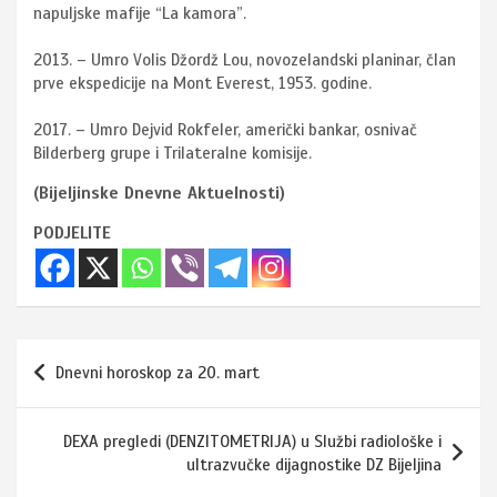
napuljske mafije “La kamora”.
2013. – Umro Volis Džordž Lou, novozelandski planinar, član
prve ekspedicije na Mont Everest, 1953. godine.
2017. – Umro Dejvid Rokfeler, američki bankar, osnivač
Bilderberg grupe i Trilateralne komisije.
(Bijeljinske Dnevne Aktuelnosti)
PODJELITE
Navigacija
Dnevni horoskop za 20. mart
članaka
DEXA pregledi (DENZITOMETRIJA) u Službi radiološke i
ultrazvučke dijagnostike DZ Bijeljina