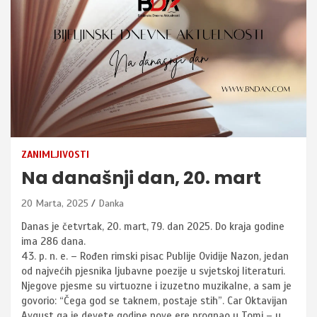
ZANIMLJIVOSTI
Na današnji dan, 20. mart
20 Marta, 2025
Danka
Danas je četvrtak, 20. mart, 79. dan 2025. Do kraja godine
ima 286 dana.
43. p. n. e. – Rođen rimski pisac Publije Ovidije Nazon, jedan
od najvećih pjesnika ljubavne poezije u svjetskoj literaturi.
Njegove pjesme su virtuozne i izuzetno muzikalne, a sam je
govorio: “Čega god se taknem, postaje stih”. Car Oktavijan
Avgust ga je devete godine nove ere prognao u Tomi – u