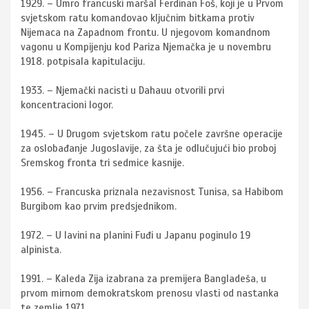
1929. – Umro francuski maršal Ferdinan Foš, koji je u Prvom
svjetskom ratu komandovao ključnim bitkama protiv
Nijemaca na Zapadnom frontu. U njegovom komandnom
vagonu u Kompijenju kod Pariza Njemačka je u novembru
1918. potpisala kapitulaciju.
1933. – Njemački nacisti u Dahauu otvorili prvi
koncentracioni logor.
1945. – U Drugom svjetskom ratu počele završne operacije
za oslobađanje Jugoslavije, za šta je odlučujući bio proboj
Sremskog fronta tri sedmice kasnije.
1956. – Francuska priznala nezavisnost Tunisa, sa Habibom
Burgibom kao prvim predsjednikom.
1972. – U lavini na planini Fuđi u Japanu poginulo 19
alpinista.
1991. – Kaleda Zija izabrana za premijera Bangladeša, u
prvom mirnom demokratskom prenosu vlasti od nastanka
te zemlje 1971.