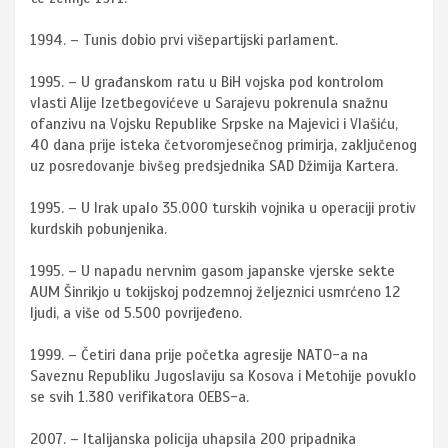
1994. – Tunis dobio prvi višepartijski parlament.
1995. – U građanskom ratu u BiH vojska pod kontrolom
vlasti Alije Izetbegovićeve u Sarajevu pokrenula snažnu
ofanzivu na Vojsku Republike Srpske na Majevici i Vlašiću,
40 dana prije isteka četvoromjesečnog primirja, zaključenog
uz posredovanje bivšeg predsjednika SAD Džimija Kartera.
1995. – U Irak upalo 35.000 turskih vojnika u operaciji protiv
kurdskih pobunjenika.
1995. – U napadu nervnim gasom japanske vjerske sekte
AUM Šinrikjo u tokijskoj podzemnoj željeznici usmrćeno 12
ljudi, a više od 5.500 povrijeđeno.
1999. – Četiri dana prije početka agresije NATO-a na
Saveznu Republiku Jugoslaviju sa Kosova i Metohije povuklo
se svih 1.380 verifikatora OEBS-a.
2007. – Italijanska policija uhapsila 200 pripadnika