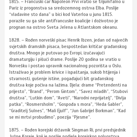
1815. – Francuski car Napoleon Prvi vratio se trijumfalno u
Pariz iz progonstva sa sredozemnog ostrva Elba. Poslije
“vladavine sto dana” u bici kod Vaterloa u junu 1815.
porazile su ga sile antifrancuske koalicije i doživotno je
prognan na ostrvo Sveta Jelena u Atlantskom okeanu.
1828. – Rođen norveški pisac Henrik Ibzen, jedan od najvećih
svjetskih dramskih pisaca, bespoštedan kritičar građanskog
društva. Mnogo je putovao po Evropi, izučavajući
dramaturgiju i pišući drame. Poslije 20 godina se vratio u
Norvešku i postao upravnik nacionalnog pozorišta u Oslu.
Istraživao je problem krivice i ispaštanja, sukob htijenja i
stvarnosti, gušenje istine, pogađajući bit građanskog
društva koje počiva na lažima. Djela: drame “Pretendenti na
prijesto”, “Brand”, “Perom Gintom”, “Savez mladih”, “Stubovi
društva”, “Lutkin dom”, “Aveti”, “Narodni neprijatelj”, “Divlja
patka”, “Rosmersholm”, “Gospođa s mora”, “Heda Gabler”,
“Graditelj Sulnes”, “Mali Ejulf”, “Jun Gabrijel Borkman”, “Kad
se mi mrtvi probudimo”, poezija “Pjesme”.
1875. – Rođen korejski državnik Singman Ri, prvi predsjednik
Južne Koreje, koji je poslije podjele korejskog poluostrva,