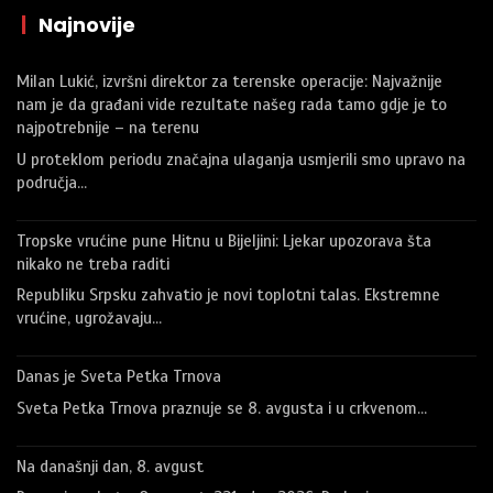
|
Najnovije
Milan Lukić, izvršni direktor za terenske operacije: Najvažnije
nam je da građani vide rezultate našeg rada tamo gdje je to
najpotrebnije – na terenu
U proteklom periodu značajna ulaganja usmjerili smo upravo na
područja…
Tropske vrućine pune Hitnu u Bijeljini: Ljekar upozorava šta
nikako ne treba raditi
Republiku Srpsku zahvatio je novi toplotni talas. Ekstremne
vrućine, ugrožavaju…
Danas je Sveta Petka Trnova
Sveta Petka Trnova praznuje se 8. avgusta i u crkvenom…
Na današnji dan, 8. avgust