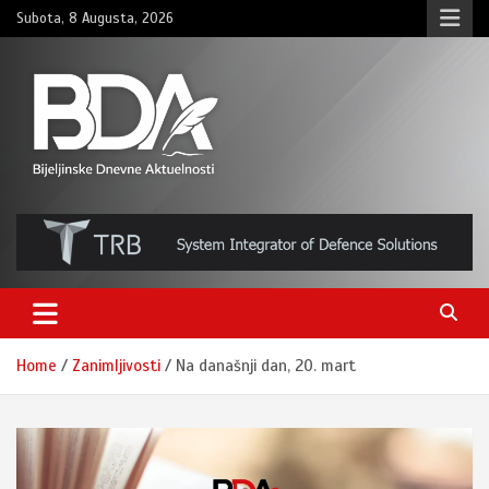
Skip
Subota, 8 Augusta, 2026
to
content
BNDAN.com
Home
Zanimljivosti
Na današnji dan, 20. mart