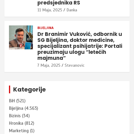
predsjednika RS
11 Maja, 2025
Danka
BIJELJINA
Dr Branimir Vuković, odbornik u
SG Bijeljina, doktor medicine,
specijalizant psihijatrije: Portali
preuzimaju ulogu “letećih
majmuna”
7 Maja, 2025
Stevanovic
Kategorije
BiH
(521)
Bijeljina
(4.563)
Bizinis
(34)
Hronika
(812)
Marketing
(1)