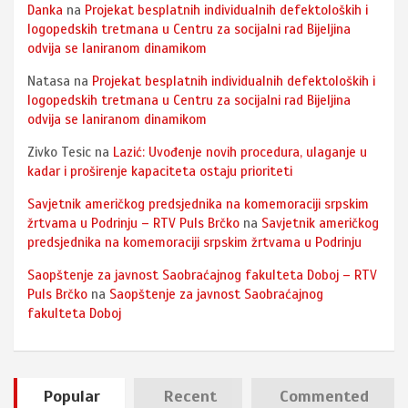
Danka
na
Projekat besplatnih individualnih defektoloških i
logopedskih tretmana u Centru za socijalni rad Bijeljina
odvija se laniranom dinamikom
Natasa
na
Projekat besplatnih individualnih defektoloških i
logopedskih tretmana u Centru za socijalni rad Bijeljina
odvija se laniranom dinamikom
Zivko Tesic
na
Lazić: Uvođenje novih procedura, ulaganje u
kadar i proširenje kapaciteta ostaju prioriteti
Savjetnik američkog predsjednika na komemoraciji srpskim
žrtvama u Podrinju – RTV Puls Brčko
na
Savjetnik američkog
predsjednika na komemoraciji srpskim žrtvama u Podrinju
Saopštenje za javnost Saobraćajnog fakulteta Doboj – RTV
Puls Brčko
na
Saopštenje za javnost Saobraćajnog
fakulteta Doboj
Popular
Recent
Commented