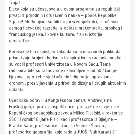
trajati.
Djeca koja su učestvovala u ovom programu su republički
prvaci iz prirodnih i društvenih nauka – ponos Republike
Srpske! Među njima su bili brojni srednjoškolci, te učenici
osmog i devetog razreda, iz oblasti matematike, srpskog i
francuskog jezika, likovne kulture, fizike, istorije i
geografije.
Boravak je bio osmišljen tako da su učenici imali priliku da
prisustvuju brojnim korisnim i inspirativnim radionicama koje
su vodili profesori Univerziteta u Novom Sadu. Teme
radionica bile su raznovrsne i zanimljive – od 3D štampe
lijekova , upotrebe vještačke inteligencije, upravljanje
dronom , preživljavanja u prirodi do dizajna i drugih aktuelnih
oblasti.
Učenici su boravili u Kongresnom centru Andrevlje na
Fruškoj gori, u pratnji inspektorice–prosvjetne savjetnice
Republičkog pedagoškog zavoda Milice Titelski, direktorice
SŠC “Zvornik” Biljane Pisić, kao i profesorica iz Bijeljine –
Branke Sarić, profesorice istorije, i Violete Šeovac,
profesorice geografije, koje rade u JUOŠ “Vuk Karadžić”