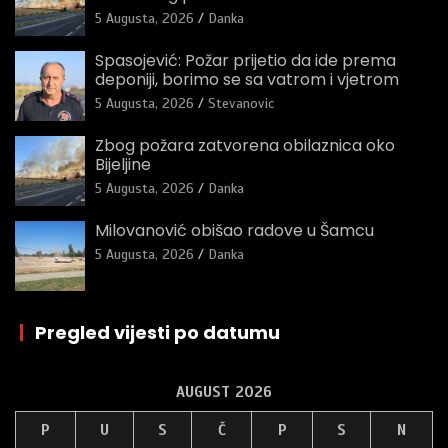
5 Augusta, 2026
Danka
Spasojević: Požar prijetio da ide prema
deponiji, borimo se sa vatrom i vjetrom
5 Augusta, 2026
Stevanovic
Zbog požara zatvorena obilaznica oko
Bijeljine
5 Augusta, 2026
Danka
Milovanović obišao radove u Šamcu
5 Augusta, 2026
Danka
|
Pregled vijesti po datumu
AUGUST 2026
P
U
S
Č
P
S
N