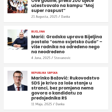
Ove godine, preko 200 djece
učestvovalo na kampu “Moj
super raspust”
21 Augusta, 2025
Danka
BIJELJINA
Marić: Gradska uprava Bijeljina
postala “osmo svjetsko čudo” –
više radnika na određeno nego
na neodređeno
4 Juna, 2025
Stevanovic
REPUBLIKA SRPSKA
Marinko Božović: Rukovodstvo
SDS je krivo za loše stanje u
stranci, bez promjena nema
govora o kandidatu za
predsjednika RS
11 Maja, 2025
Danka