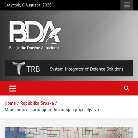
Skip
Četvrtak, 6 Augusta, 2026
to
content
BNDAN.com
Home
Republika Srpska
Mladi umovi, saradnjom do znanja i prijateljstva