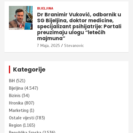
BIJELJINA
Dr Branimir Vuković, odbornik u
SG Bijeljina, doktor medicine,
specijalizant psihijatrije: Portali
preuzimaju ulogu “letećih
majmuna”
7 Maja, 2025
Stevanovic
Kategorije
BiH
(521)
Bijeljina
(4.547)
Bizinis
(34)
Hronika
(807)
Marketing
(1)
Ostale vijesti
(783)
Region
(1.165)
Republika Srpska
(2.536)