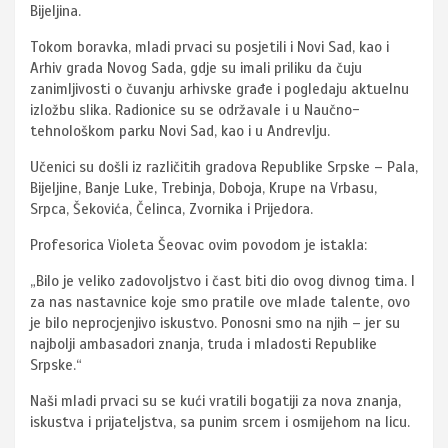
Bijeljina.
Tokom boravka, mladi prvaci su posjetili i Novi Sad, kao i
Arhiv grada Novog Sada, gdje su imali priliku da čuju
zanimljivosti o čuvanju arhivske građe i pogledaju aktuelnu
izložbu slika. Radionice su se održavale i u Naučno-
tehnološkom parku Novi Sad, kao i u Andrevlju.
Učenici su došli iz različitih gradova Republike Srpske – Pala,
Bijeljine, Banje Luke, Trebinja, Doboja, Krupe na Vrbasu,
Srpca, Šekovića, Čelinca, Zvornika i Prijedora.
Profesorica Violeta Šeovac ovim povodom je istakla:
„Bilo je veliko zadovoljstvo i čast biti dio ovog divnog tima. I
za nas nastavnice koje smo pratile ove mlade talente, ovo
je bilo neprocjenjivo iskustvo. Ponosni smo na njih – jer su
najbolji ambasadori znanja, truda i mladosti Republike
Srpske.“
Naši mladi prvaci su se kući vratili bogatiji za nova znanja,
iskustva i prijateljstva, sa punim srcem i osmijehom na licu.