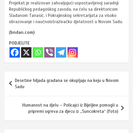
Projekat je realizovan zahvaljujući uspostavljenoj saradnji
Republičkog pedagoškog zavoda, na čelu sa direktoricom
Slađanom Tanasić, i Pokrajinskog sekretarijata za visoko
obrazovanje i naučnoistraživačku djelatnost u Novom Sadu.
(bndan.com)
PODJELITE
Navigacija
Desetine hiljada građana se okupljaju na keju u Novom
članaka
Sadu
Humanost na djelu – Policajci iz Bijeljine pomogli u
pripremi ogreva za djecu iz „Suncokreta“ (foto)