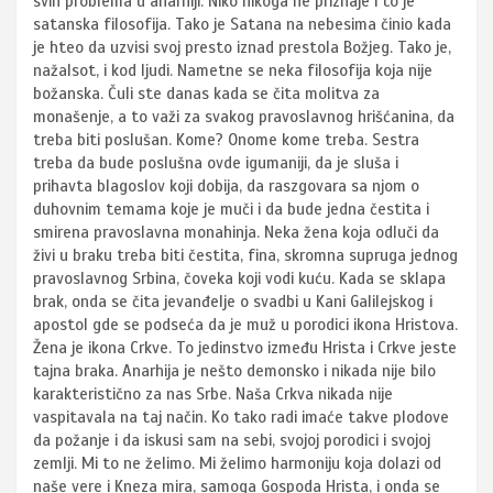
svih problema u anarhiji. Niko nikoga ne priznaje i to je
satanska filosofija. Tako je Satana na nebesima činio kada
je hteo da uzvisi svoj presto iznad prestola Božjeg. Tako je,
nažalsot, i kod ljudi. Nametne se neka filosofija koja nije
božanska. Čuli ste danas kada se čita molitva za
monašenje, a to važi za svakog pravoslavnog hrišćanina, da
treba biti poslušan. Kome? Onome kome treba. Sestra
treba da bude poslušna ovde igumaniji, da je sluša i
prihavta blagoslov koji dobija, da raszgovara sa njom o
duhovnim temama koje je muči i da bude jedna čestita i
smirena pravoslavna monahinja. Neka žena koja odluči da
živi u braku treba biti čestita, fina, skromna supruga jednog
pravoslavnog Srbina, čoveka koji vodi kuću. Kada se sklapa
brak, onda se čita jevanđelje o svadbi u Kani Galilejskog i
apostol gde se podseća da je muž u porodici ikona Hristova.
Žena je ikona Crkve. To jedinstvo između Hrista i Crkve jeste
tajna braka. Anarhija je nešto demonsko i nikada nije bilo
karakteristično za nas Srbe. Naša Crkva nikada nije
vaspitavala na taj način. Ko tako radi imaće takve plodove
da požanje i da iskusi sam na sebi, svojoj porodici i svojoj
zemlji. Mi to ne želimo. Mi želimo harmoniju koja dolazi od
naše vere i Kneza mira, samoga Gospoda Hrista, i onda se