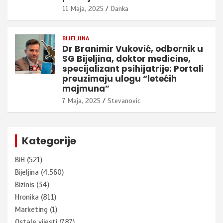
11 Maja, 2025
Danka
BIJELJINA
Dr Branimir Vuković, odbornik u
SG Bijeljina, doktor medicine,
specijalizant psihijatrije: Portali
preuzimaju ulogu “letećih
majmuna”
7 Maja, 2025
Stevanovic
Kategorije
BiH
(521)
Bijeljina
(4.560)
Bizinis
(34)
Hronika
(811)
Marketing
(1)
Ostale vijesti
(787)