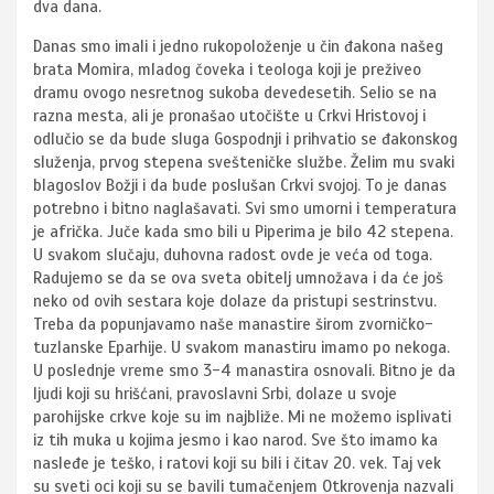
dva dana.
Danas smo imali i jedno rukopoloženje u čin đakona našeg
brata Momira, mladog čoveka i teologa koji je preživeo
dramu ovogo nesretnog sukoba devedesetih. Selio se na
razna mesta, ali je pronašao utočište u Crkvi Hristovoj i
odlučio se da bude sluga Gospodnji i prihvatio se đakonskog
služenja, prvog stepena svešteničke službe. Želim mu svaki
blagoslov Božji i da bude poslušan Crkvi svojoj. To je danas
potrebno i bitno naglašavati. Svi smo umorni i temperatura
je afrička. Juče kada smo bili u Piperima je bilo 42 stepena.
U svakom slučaju, duhovna radost ovde je veća od toga.
Radujemo se da se ova sveta obitelj umnožava i da će još
neko od ovih sestara koje dolaze da pristupi sestrinstvu.
Treba da popunjavamo naše manastire širom zvorničko-
tuzlanske Eparhije. U svakom manastiru imamo po nekoga.
U poslednje vreme smo 3-4 manastira osnovali. Bitno je da
ljudi koji su hrišćani, pravoslavni Srbi, dolaze u svoje
parohijske crkve koje su im najbliže. Mi ne možemo isplivati
iz tih muka u kojima jesmo i kao narod. Sve što imamo ka
nasleđe je teško, i ratovi koji su bili i čitav 20. vek. Taj vek
su sveti oci koji su se bavili tumačenjem Otkrovenja nazvali