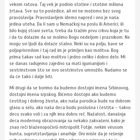
vekom ratova. Taj vek je podnio stotine i stotine miliona
žrtava. Sve su to posledice, ali mi ne možemo bez svog
pravoslavlja. Pravoslavljem idemo napred i ono je naša
jedina uteha. Da li sam u Nemačkoj na poslu ili Americi, ili
bilo kojoj strani sveta, treba da tražim prvu crkvu koja je tu
i da tu dolazim da se molimo Bogu nedeljom i praznikom. Ne
mogu svi ljudi da dolaze stalno. Neki su na polju, bave se
poljoprivredom i taj rad im je primljen kao molitva. Bog
prima takav rad kao molitvu i jedno veliko i dobro delo. Mi
se danas radujemo zajedno sa mati igumanijom i
sestrinstvom što se ovo sestrinstvo umnožilo. Nadamo se
da će tako i dalje biti.
Mi drugi da se borimo da budemo dostojni imena Srbinovog,
dostojni imena srpskog. Bićemo dostojni ako budemo
čestitog i dobrog života, ako naša porodica bude na dobrom
glasu u selu, ako naša deca budu poslušna i čestita – takvu
decu svako voli i za njih ima dobru reč. Nažalost, današnja
deca modernog obrazovanja su nekako zakvašeni, kako je
znao reči blaženopočivši mitropolit Fotije, nekim virusom
bunta, suprotstavljanja i anarhije. Oni misle da je rešenje