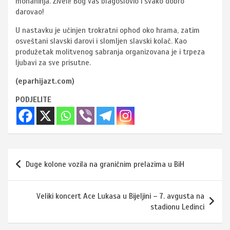
monahinja. Živeli! Bog vas blagoslovio i svako dobro
darovao!
U nastavku je učinjen trokratni ophod oko hrama, zatim
osveštani slavski darovi i slomljen slavski kolač. Kao
produžetak molitvenog sabranja organizovana je i trpeza
ljubavi za sve prisutne.
(eparhijazt.com)
PODJELITE
Navigacija
Duge kolone vozila na graničnim prelazima u BiH
članaka
Veliki koncert Ace Lukasa u Bijeljini – 7. avgusta na
stadionu Ledinci