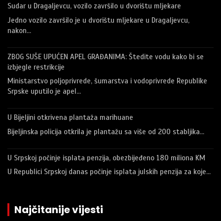
Sudar u Dragaljevcu, vozilo završilo u dvorištu mljekare
Jedno vozilo završilo je u dvorištu mljekare u Dragaljevcu,
nakon…
ZBOG SUŠE UPUĆEN APEL GRAĐANIMA: Štedite vodu kako bi se
izbjegle restrikcije
Ministarstvo poljoprivrede, šumarstva i vodoprivrede Republike
Srpske uputilo je apel…
U Bijeljini otkrivena plantaža marihuane
Bijeljinska policija otkrila je plantažu sa više od 200 stabljika…
U Srpskoj počinje isplata penzija, obezbijeđeno 180 miliona KM
U Republici Srpskoj danas počinje isplata julskih penzija za koje…
Najčitanije vijesti