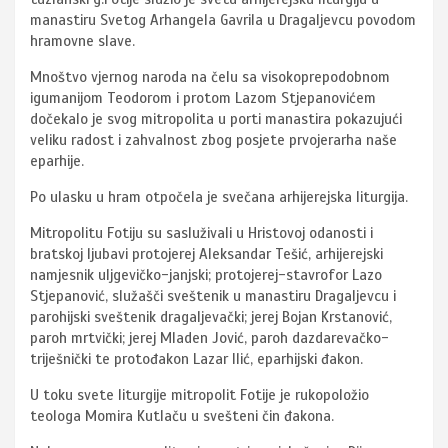
manastiru Svetog Arhangela Gavrila u Dragaljevcu povodom
hramovne slave.
Mnoštvo vjernog naroda na čelu sa visokoprepodobnom
igumanijom Teodorom i protom Lazom Stjepanovićem
dočekalo je svog mitropolita u porti manastira pokazujući
veliku radost i zahvalnost zbog posjete prvojerarha naše
eparhije.
Po ulasku u hram otpočela je svečana arhijerejska liturgija.
Mitropolitu Fotiju su sasluživali u Hristovoj odanosti i
bratskoj ljubavi protojerej Aleksandar Tešić, arhijerejski
namjesnik uljgevičko-janjski; protojerej-stavrofor Lazo
Stjepanović, služašči sveštenik u manastiru Dragaljevcu i
parohijski sveštenik dragaljevački; jerej Bojan Krstanović,
paroh mrtvički; jerej Mladen Jović, paroh dazdarevačko-
triješnički te protođakon Lazar Ilić, eparhijski đakon.
U toku svete liturgije mitropolit Fotije je rukopoložio
teologa Momira Kutlaču u svešteni čin đakona.