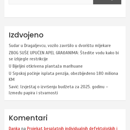
Izdvojeno
Sudar u Dragaljevcu, vozilo završilo u dvorištu mljekare
ZBOG SUŠE UPUĆEN APEL GRAĐANIMA: Štedite vodu kako bi
se izbjegle restrikcije
U Bijeljini otkrivena plantaža marihuane
U Srpskoj počinje isplata penzija, obezbijeđeno 180 miliona
KM
Savić: Izvještaj o izvršenju budžeta za 2025. godinu –
Između papira i stvarnosti
Komentari
Danka
na
Projekat besplatnih individualnih defektoloških i