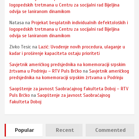
logopedskih tretmana u Centru za socijalni rad Bijeljina
odvija se laniranom dinamikom
Natasa
na
Projekat besplatnih individualnih defektoloških i
logopedskih tretmana u Centru za socijalni rad Bijeljina
odvija se laniranom dinamikom
Zivko Tesic
na
Lazić: Uvođenje novih procedura, ulaganje u
kadar i proširenje kapaciteta ostaju prioriteti
Savjetnik američkog predsjednika na komemoraciji srpskim
žrtvama u Podrinju – RTV Puls Brčko
na
Savjetnik američkog
predsjednika na komemoraciji srpskim žrtvama u Podrinju
Saopštenje za javnost Saobraćajnog fakulteta Doboj – RTV
Puls Brčko
na
Saopštenje za javnost Saobraćajnog
fakulteta Doboj
Popular
Recent
Commented