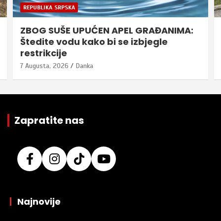
REPUBLIKA SRPSKA
ZBOG SUŠE UPUĆEN APEL GRAĐANIMA:
Štedite vodu kako bi se izbjegle
restrikcije
7 Augusta, 2026
Danka
Zapratite nas
|
Najnovije