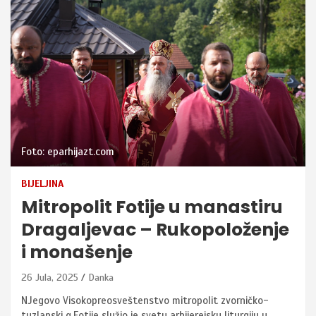
Foto: eparhijazt.com
BIJELJINA
Mitropolit Fotije u manastiru
Dragaljevac – Rukopoloženje
i monašenje
26 Jula, 2025
Danka
NJegovo Visokopreosveštenstvo mitropolit zvorničko-
tuzlanski g.Fotije služio je svetu arhijerejsku liturgiju u