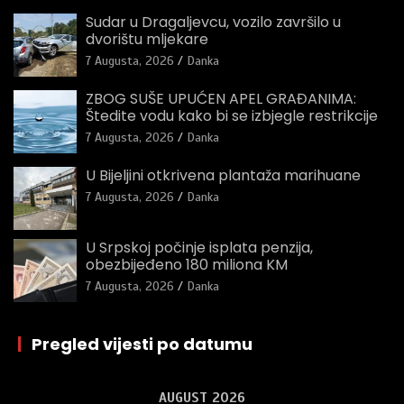
Sudar u Dragaljevcu, vozilo završilo u
dvorištu mljekare
7 Augusta, 2026
Danka
ZBOG SUŠE UPUĆEN APEL GRAĐANIMA:
Štedite vodu kako bi se izbjegle restrikcije
7 Augusta, 2026
Danka
U Bijeljini otkrivena plantaža marihuane
7 Augusta, 2026
Danka
U Srpskoj počinje isplata penzija,
obezbijeđeno 180 miliona KM
7 Augusta, 2026
Danka
|
Pregled vijesti po datumu
AUGUST 2026