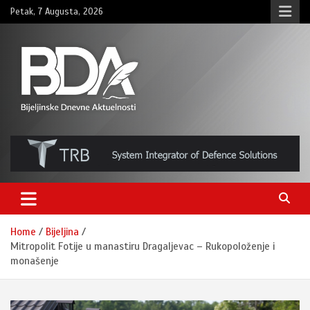
Skip
Petak, 7 Augusta, 2026
to
content
BNDAN.com
Home
Bijeljina
Mitropolit Fotije u manastiru Dragaljevac – Rukopoloženje i
monašenje