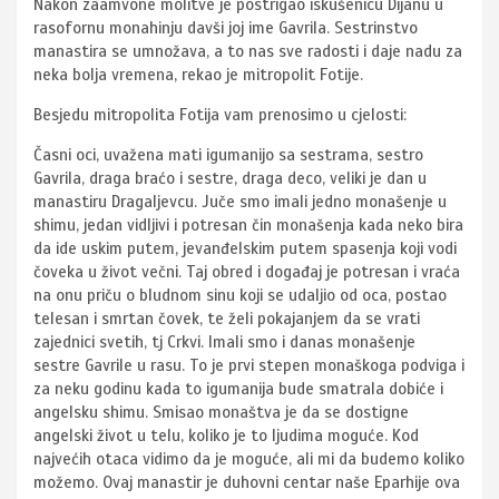
Nakon zaamvone molitve je postrigao iskušenicu Dijanu u
rasofornu monahinju davši joj ime Gavrila. Sestrinstvo
manastira se umnožava, a to nas sve radosti i daje nadu za
neka bolja vremena, rekao je mitropolit Fotije.
​Besjedu mitropolita Fotija vam prenosimo u cjelosti:
Časni oci, uvažena mati igumanijo sa sestrama, sestro
Gavrila, draga braćo i sestre, draga deco, veliki je dan u
manastiru Dragaljevcu. Juče smo imali jedno monašenje u
shimu, jedan vidljivi i potresan čin monašenja kada neko bira
da ide uskim putem, jevanđelskim putem spasenja koji vodi
čoveka u život večni. Taj obred i događaj je potresan i vraća
na onu priču o bludnom sinu koji se udaljio od oca, postao
telesan i smrtan čovek, te želi pokajanjem da se vrati
zajednici svetih, tj Crkvi. Imali smo i danas monašenje
sestre Gavrile u rasu. To je prvi stepen monaškoga podviga i
za neku godinu kada to igumanija bude smatrala dobiće i
angelsku shimu. Smisao monaštva je da se dostigne
angelski život u telu, koliko je to ljudima moguće. Kod
najvećih otaca vidimo da je moguće, ali mi da budemo koliko
možemo. Ovaj manastir je duhovni centar naše Eparhije ova