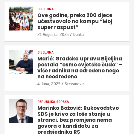
BIJELJINA
Ove godine, preko 200 djece
učestvovalo na kampu “Moj
super raspust”
21 Augusta, 2025
Danka
BIJELJINA
Marić: Gradska uprava Bijeljina
postala “osmo svjetsko čudo” –
više radnika na određeno nego
na neodređeno
4 Juna, 2025
Stevanovic
REPUBLIKA SRPSKA
Marinko Božović: Rukovodstvo
SDS je krivo za loše stanje u
stranci, bez promjena nema
govora o kandidatu za
predsjednika RS