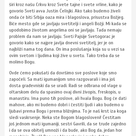
širi kroz našu Crkvu kroz Svete tajne i svete vrline, kako je
govorio Sveti avva Justin Ćelisjki. Ako tako budemo živeli
onda će biti Srbija oaza mira i blagoslova, prisustva Božjeg.
Biće mesto gde se javljaju svetitelji i angeli Božji. Mi kada se
upodobimo životom angelima oni se javljaju. Tada nemaju
problem da nam se javljaju. Sveti Pajsije Svetogorac je
govorio kako se najpre javlja dnevni svetitelj, jer je on
najbliži nama tog dana. On ima poslušanja koja su u vezi sa
ovim svetom i ljudima koji žive u svetu. Tako treba da se
molimo Bogu.
Ovde ćemo pokušati da dovršimo sve poslove koje smo
započeli. Sa mati igumanijom smo razgovarali i ima još
dosta građevniski da se uradi. Radi se odbrana od vlage u
oltarskom delu da spasimo ovaj divni živopis, freskopis, u
manastiru. Ima puno tih poslove, ali hvala Bogu. Bog će dati
mahove, ako mi budemo dobri i čestiti ljudi i ako budemo u
ljubavi prema Bogu i prema bližnjima. To je naš krst iza koga
sledi vaskrsenje. Neka ste Bogom blagosloveni! Čestitam
još jednom mati igumaniji, sestri Gavrili, da se trude zajedno
i da se ova obitelj umnoži i da bude, ako Bog da, jedan hor