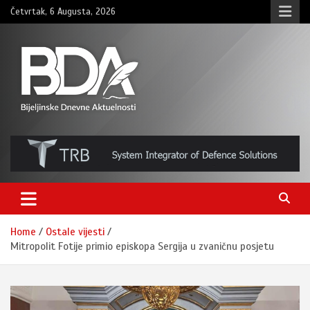
Skip
Četvrtak, 6 Augusta, 2026
to
content
BNDAN.com
Home
Ostale vijesti
Mitropolit Fotije primio episkopa Sergija u zvaničnu posjetu