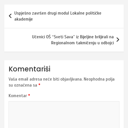
Navigacija
Uspješno završen drugi modul Lokalne političke
članaka
akademije
Učenici OŠ “Sveti Sava” iz Bijeljine briljirali na
Regionalnom takmičenju u odbojci
Komentariši
Vaša email adresa neće biti objavljivana.
Neophodna polja
su označena sa
*
Komentar
*