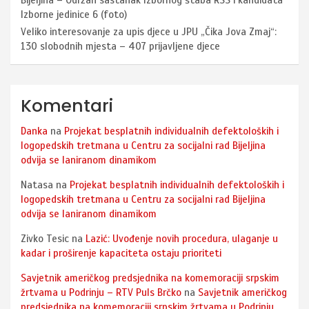
Bijeljina – Održan sastanak Izbornog štaba RSS i kandidata
Izborne jedinice 6 (foto)
Veliko interesovanje za upis djece u JPU „Čika Jova Zmaj“:
130 slobodnih mjesta – 407 prijavljene djece
Komentari
Danka
na
Projekat besplatnih individualnih defektoloških i
logopedskih tretmana u Centru za socijalni rad Bijeljina
odvija se laniranom dinamikom
Natasa
na
Projekat besplatnih individualnih defektoloških i
logopedskih tretmana u Centru za socijalni rad Bijeljina
odvija se laniranom dinamikom
Zivko Tesic
na
Lazić: Uvođenje novih procedura, ulaganje u
kadar i proširenje kapaciteta ostaju prioriteti
Savjetnik američkog predsjednika na komemoraciji srpskim
žrtvama u Podrinju – RTV Puls Brčko
na
Savjetnik američkog
predsjednika na komemoraciji srpskim žrtvama u Podrinju