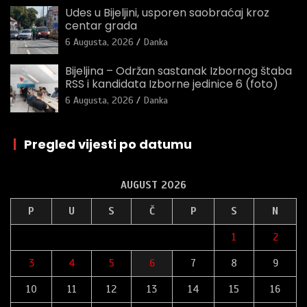
Udes u Bijeljini, usporen saobraćaj kroz
centar grada
6 Augusta, 2026
Danka
Bijeljina – Održan sastanak Izbornog štaba
RSS i kandidata Izborne jedinice 6 (foto)
6 Augusta, 2026
Danka
|
Pregled vijesti po datumu
AUGUST 2026
P
U
S
Č
P
S
N
1
2
3
4
5
6
7
8
9
10
11
12
13
14
15
16