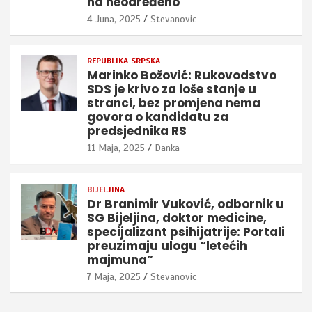
na neodređeno
4 Juna, 2025
Stevanovic
REPUBLIKA SRPSKA
Marinko Božović: Rukovodstvo
SDS je krivo za loše stanje u
stranci, bez promjena nema
govora o kandidatu za
predsjednika RS
11 Maja, 2025
Danka
BIJELJINA
Dr Branimir Vuković, odbornik u
SG Bijeljina, doktor medicine,
specijalizant psihijatrije: Portali
preuzimaju ulogu “letećih
majmuna”
7 Maja, 2025
Stevanovic