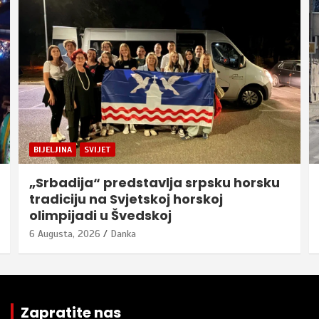
BIJELJINA
SVIJET
„Srbadija“ predstavlja srpsku horsku
tradiciju na Svjetskoj horskoj
olimpijadi u Švedskoj
6 Augusta, 2026
Danka
Zapratite nas