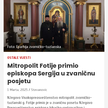
Foto: Eparhija zvorničko-tuzlanska
OSTALE VIJESTI
Mitropolit Fotije primio
episkopa Sergija u zvaničnu
posjetu
1 Marta, 2025
Stevanovic
NJegovo Visokopreosveštenstvo mitropolit zvorničko-
tuzlanski g. Fotije primio je u zvaničnu posetu NJegovo
Preosveštenstvo episkopa bihaćko-petrovačkog i