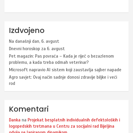
Izdvojeno
Na današnji dan, 6. avgust
Dnevni horoskop za 6. avgust
Pet magazin: Pas povraća – Kada je riječ o bezazlenom
problemu, a kada treba odmah veterinar?
Microsoft napravio AI sistem koji zaustavlja sajber napade
Agro savjet: Ovaj način sadnje donosi zdravije biljke i veći
rod
Komentari
Danka
na
Projekat besplatnih individualnih defektoloških i
logopedskih tretmana u Centru za socijalni rad Bijeljina
odvija se laniranom dinamikom