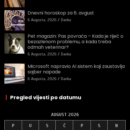
Dnevni horoskop za 6. avgust
6 Augusta, 2026
Danka
Pet magazin: Pas povraća – Kada je riječ o
bezazlenom problemu, a kada treba
odmah veterinar?
6 Augusta, 2026
Danka
Microsoft napravio AI sistem koji zaustavlja
sajber napade
6 Augusta, 2026
Danka
|
Pregled vijesti po datumu
AUGUST 2026
P
U
S
Č
P
S
N