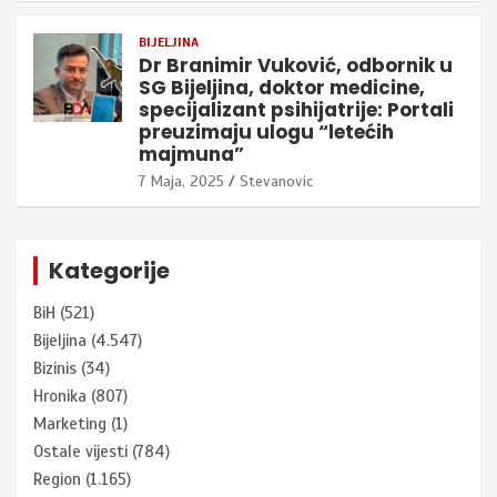
BIJELJINA
Dr Branimir Vuković, odbornik u
SG Bijeljina, doktor medicine,
specijalizant psihijatrije: Portali
preuzimaju ulogu “letećih
majmuna”
7 Maja, 2025
Stevanovic
Kategorije
BiH
(521)
Bijeljina
(4.547)
Bizinis
(34)
Hronika
(807)
Marketing
(1)
Ostale vijesti
(784)
Region
(1.165)