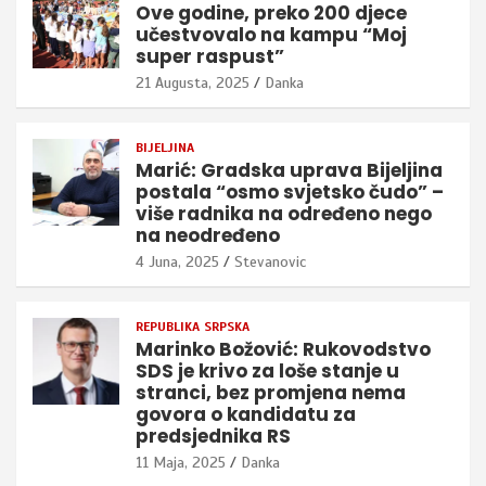
Ove godine, preko 200 djece
učestvovalo na kampu “Moj
super raspust”
21 Augusta, 2025
Danka
BIJELJINA
Marić: Gradska uprava Bijeljina
postala “osmo svjetsko čudo” –
više radnika na određeno nego
na neodređeno
4 Juna, 2025
Stevanovic
REPUBLIKA SRPSKA
Marinko Božović: Rukovodstvo
SDS je krivo za loše stanje u
stranci, bez promjena nema
govora o kandidatu za
predsjednika RS
11 Maja, 2025
Danka