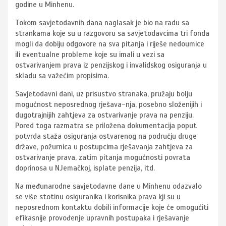
godine u Minhenu.
Tokom savjetodavnih dana naglasak je bio na radu sa
strankama koje su u razgovoru sa savjetodavcima tri fonda
mogli da dobiju odgovore na sva pitanja i riješe nedoumice
ili eventualne probleme koje su imali u vezi sa
ostvarivanjem prava iz penzijskog i invalidskog osiguranja u
skladu sa važećim propisima.
Savjetodavni dani, uz prisustvo stranaka, pružaju bolju
mogućnost neposrednog rješava-nja, posebno složenijih i
dugotrajnijih zahtjeva za ostvarivanje prava na penziju.
Pored toga razmatra se priložena dokumentacija poput
potvrda staža osiguranja ostvarenog na području druge
države, požurnica u postupcima rješavanja zahtjeva za
ostvarivanje prava, zatim pitanja mogućnosti povrata
doprinosa u NJemačkoj, isplate penzija, itd.
Na međunarodne savjetodavne dane u Minhenu odazvalo
se više stotinu osiguranika i korisnika prava kji su u
neposrednom kontaktu dobili informacije koje će omogućiti
efikasnije provođenje upravnih postupaka i rješavanje