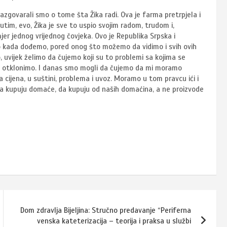
 razgovarali smo o tome šta Žika radi. Ova je farma pretrpjela i
tim, evo, Žika je sve to uspio svojim radom, trudom i,
mjer jednog vrijednog čovjeka. Ovo je Republika Srpska i
mo kada dođemo, pored onog što možemo da vidimo i svih ovih
, uvijek želimo da čujemo koji su to problemi sa kojima se
čki otklonimo. I danas smo mogli da čujemo da mi moramo
ta cijena, u suštini, problema i uvoz. Moramo u tom pravcu ići i
a kupuju domaće, da kupuju od naših domaćina, a ne proizvode
Dom zdravlja Bijeljina: Stručno predavanje “Periferna
venska kateterizacija – teorija i praksa u službi