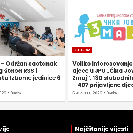
REPUBLIKA SRPSKA
nteresovanje za upis
BDP u Srpskoj bi do 
 JPU „Čika Jova
godine mogao dosti
130 slobodnih mjesta
milijardi
ijavljene djece
6 Augusta, 2026
Danka
2026
Danka
ije
Najčitanije vijesti