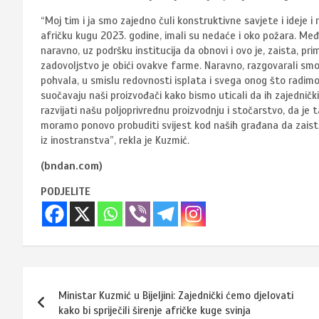
“Moj tim i ja smo zajedno čuli konstruktivne savjete i ideje i
afričku kugu 2023. godine, imali su nedaće i oko požara. Među
naravno, uz podršku institucija da obnovi i ovo je, zaista, pri
zadovoljstvo je obići ovakve farme. Naravno, razgovarali s
pohvala, u smislu redovnosti isplata i svega onog što radimo
suočavaju naši proizvođači kako bismo uticali da ih zajedni
razvijati našu poljoprivrednu proizvodnju i stočarstvo, da je 
moramo ponovo probuditi svijest kod naših građana da zaist
iz inostranstva”, rekla je Kuzmić.
(bndan.com)
PODJELITE
Navigacija
Ministar Kuzmić u Bijeljini: Zajednički ćemo djelovati
članaka
kako bi spriječili širenje afričke kuge svinja