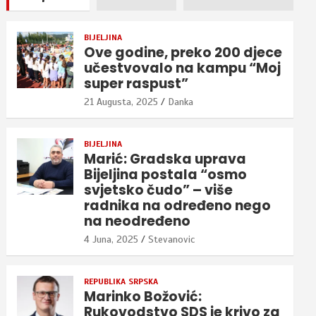
BIJELJINA
Ove godine, preko 200 djece
učestvovalo na kampu “Moj
super raspust”
21 Augusta, 2025
Danka
BIJELJINA
Marić: Gradska uprava
Bijeljina postala “osmo
svjetsko čudo” – više
radnika na određeno nego
na neodređeno
4 Juna, 2025
Stevanovic
REPUBLIKA SRPSKA
Marinko Božović:
Rukovodstvo SDS je krivo za