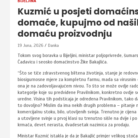
BIJELJINA
Kuzmić u posjeti domaćin
domaće, kupujmo od naši
domaću proizvodnju
19 Juna, 2026
Danka
Tokom svog boravka u Bijeljini, ministar poljoprivrede, šumar
Čađavicu i seosko domaćinstvo Žike Bakajlića.
“Što se tiče zdravstvenog biltena životinja, stanje je redov
biosigurnosne mjere za kompletnu farmu, mada sa virusnim ob
ona je na zadovoljavajućem nivou. To što se može ovdje radom
kategorije koje su predviđene Pravilnikom, konkretno ovdje s
uredne. Visina tih podsticaja je određena Pravilnikom, tako
to dovoljno? Mislim da ima nekih drugih problema – pitanje ni
komercijalnu stoku, bilo, utovljenih svinja. Trenutno je cijen
a utovljene svinje u prvoj klasi su trenutno sišle na dvije i p
krmača, devet nerasta, dvadesetak nazimica za prodaju.
Ministar Kuzmić istakla je da je Bakajlić primjer velikog stoč