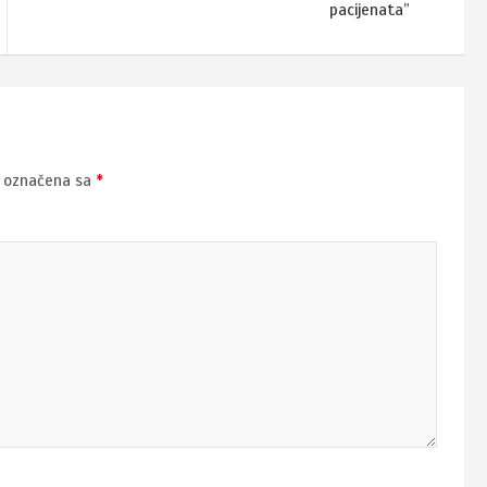
pacijenata”
u označena sa
*