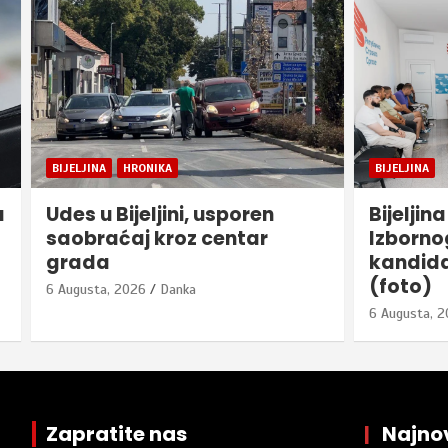
BIJELJINA
BIJELJINA
Bijeljina – Održan sastanak
Veliko i
Izbornog štaba RSS i
djece u
kandidata Izborne jedinice 6
Zmaj“: 
(foto)
– 407 pr
6 Augusta, 2026
Danka
6 Augusta, 
Zapratite nas
|
Najnov