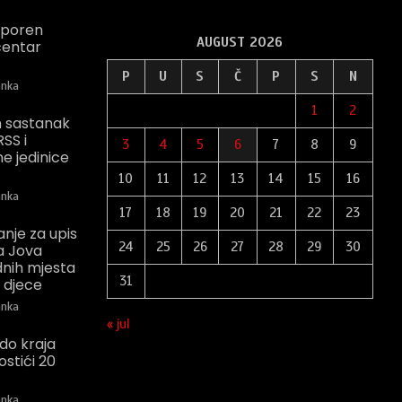
usporen
AUGUST 2026
centar
P
U
S
Č
P
S
N
nka
1
2
an sastanak
SS i
3
4
5
6
7
8
9
e jedinice
10
11
12
13
14
15
16
nka
17
18
19
20
21
22
23
anje za upis
24
25
26
27
28
29
30
a Jova
dnih mjesta
31
e djece
nka
« jul
 do kraja
stići 20
nka