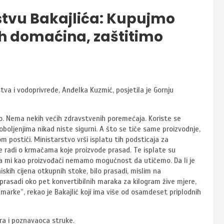
stvu Bakajlića: Kupujmo
h domaćina, zaštitimo
stva i vodoprivrede, Anđelka Kuzmić, posjetila je Gornju
no. Nema nekih većih zdravstvenih poremećaja. Koriste se
oljenjima nikad niste sigurni. A što se tiče same proizvodnje,
 postići. Ministarstvo vrši isplatu tih podsticaja za
e radi o krmačama koje proizvode prasad. Te isplate su
 da mi kao proizvođači nemamo mogućnost da utičemo. Da li je
skih cijena otkupnih stoke, bilo prasadi, mislim na
a prasadi oko pet konvertibilnih maraka za kilogram žive mjere,
o marke”, rekao je Bakajlić koji ima više od osamdeset priplodnih
ara i poznavaoca struke.