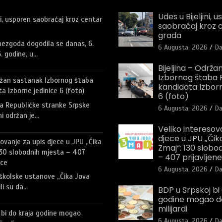
Udes u Bijeljini, 
ni, usporen saobraćaj kroz centar
saobraćaj kroz 
grada
ezgoda dogodila se danas, 6.
6 Augusta, 2026
Da
. godine, u…
Bijeljina – Održ
Izbornog štaba R
držan sastanak Izbornog štaba
kandidata Izborn
a Izborne jedinice 6 (foto)
6 (foto)
a Republičke stranke Srpske
6 Augusta, 2026
Da
ini održan je…
Veliko interesov
djece u JPU „Čik
sovanje za upis djece u JPU „Čika
Zmaj“: 130 slobo
130 slobodnih mjesta – 407
– 407 prijavljen
ece
6 Augusta, 2026
Da
školske ustanove „Čika Jova
li su da…
BDP u Srpskoj bi
godine mogao do
milijardi
 bi do kraja godine mogao
6 Augusta, 2026
Da