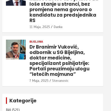
loše stanje u stranci, bez
promjena nema govora o
kandidatu za predsjednika
RS
11 Maja, 2025
Danka
BIJELJINA
Dr Branimir Vuković,
odbornik u SG Bijeljina,
doktor medicine,
specijalizant psihijatrije:
Portali preuzimaju ulogu
“letećih majmuna”
7 Maja, 2025
Stevanovic
Kategorije
BiH
(521)