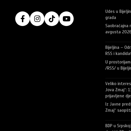
Udes u Bijelji
grada
Saobraćajna n
avgusta 2026
Bijeljina – O
RSS i kandidat
U prostorijam
/RSS/ u Bijelj
Veliko intere
Jova Zmaj“: 
prijavljene dj
Iz Javne pred
Zmaj“ saopšti
BDP u Srpskoj