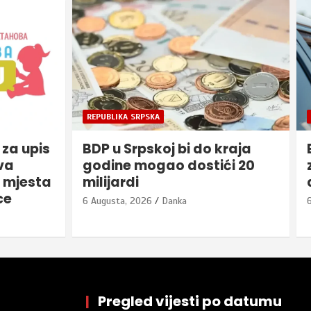
BIJELJINA
kraja
Bijeljina: Obavještenje o
ći 20
zabrani saobraćaja 6. i 7.
avgusta
6 Augusta, 2026
Danka
|
Pregled vijesti po datumu