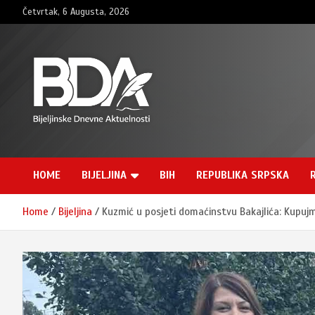
Skip
Četvrtak, 6 Augusta, 2026
to
content
BNDAN.com
HOME
BIJELJINA
BIH
REPUBLIKA SRPSKA
Home
Bijeljina
Kuzmić u posjeti domaćinstvu Bakajlića: Kupu