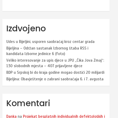
Izdvojeno
Udes u Bijeljini, usporen saobraćaj kroz centar grada
Bijeljina – Održan sastanak Izbornog štaba RSS i
kandidata Izborne jedinice 6 (foto)
Veliko interesovanje za upis djece u JPU „Čika Jova Zmaj“:
130 slobodnih mjesta – 407 prijavljene djece
BDP u Srpskoj bi do kraja godine mogao dostići 20 milijardi
Bijeljina: Obavještenje o zabrani saobraćaja 6. i 7. avgusta
Komentari
Danka
na
Projekat besplatnih individualnih defektoloških i