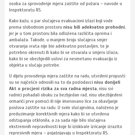
osoba za sprovođenje mjera zaštite od požara – navode u
Inspektoratu RS.
Kako kažu, u par slučajeva evakuacioni izlazi koji vode
prema slobodnom prostoru
nisu bili adekvatno prohodni
,
jer je u tom prostoru bila odložena različita oprema i
ambalaža. Takođe, u manjem broju slučajeva smjer
otvaranja vrata nije bio adekvatno postavljen, te je
potrebno okrenuti ih kako bi se otvarala u smjeru izlaza,
kako bi se obezbjedili uslovi za nesmetanu evakuaciju iz
objekta u slučaju potrebe.
U dijelu provođenja mjera zaštite na radu, utvrđeni propusti
su se najčešće odnosili na to da poslodavci
nisu donijeli
Akt o procjeni rizika za sva radna mjesta
, nisu svi
radnici pohađali obuku za bezbjedan rad, nisu obezbijeđeni
ormarići prve pomoći ili nije imenovano lice za obavljanje
poslova zaštite na radu. U svim slučajevima, naloženo je
preduzimanje korektivnih mjera kako bi se utvrđena
odstupanja otklonila, a za sada nije bilo slučajeva
ekstremnih nepravilnosti koje bi iziskivale izricanje izrazito
represivnih mjera – pojašnjavaju u Inspektoratu RS.