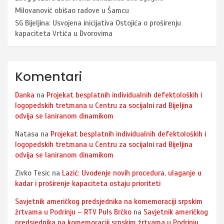
Milovanović obišao radove u Šamcu
SG Bijeljina: Usvojena inicijativa Ostojića o proširenju
kapaciteta Vrtića u Dvorovima
Komentari
Danka
na
Projekat besplatnih individualnih defektoloških i
logopedskih tretmana u Centru za socijalni rad Bijeljina
odvija se laniranom dinamikom
Natasa
na
Projekat besplatnih individualnih defektoloških i
logopedskih tretmana u Centru za socijalni rad Bijeljina
odvija se laniranom dinamikom
Zivko Tesic
na
Lazić: Uvođenje novih procedura, ulaganje u
kadar i proširenje kapaciteta ostaju prioriteti
Savjetnik američkog predsjednika na komemoraciji srpskim
žrtvama u Podrinju – RTV Puls Brčko
na
Savjetnik američkog
predsjednika na komemoraciji srpskim žrtvama u Podrinju