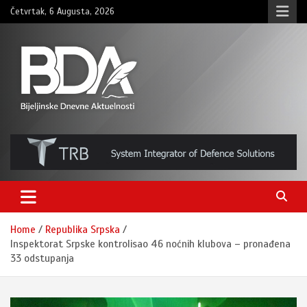
Skip
Četvrtak, 6 Augusta, 2026
to
content
BNDAN.com
Home
Republika Srpska
Inspektorat Srpske kontrolisao 46 noćnih klubova – pronađena
33 odstupanja