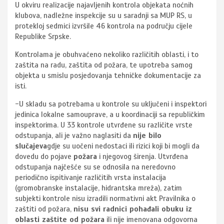
U okviru realizacije najavljenih kontrola objekata noćnih
klubova, nadležne inspekcije su u saradnji sa MUP RS, u
protekloj sedmici izvršile 46 kontrola na području cijele
Republike Srpske.
Kontrolama je obuhvaćeno nekoliko različitih oblasti, i to
zaštita na radu, zaštita od požara, te upotreba samog
objekta u smislu posjedovanja tehničke dokumentacije za
isti.
-U skladu sa potrebama u kontrole su uključeni i inspektori
jedinica lokalne samouprave, a u koordinaciji sa republičkim
inspektorima. U 33 kontrole utvrđene su različite vrste
odstupanja, ali je važno naglasiti da
nije bilo
slučajeva
gdje su uočeni nedostaci ili rizici koji bi mogli da
dovedu do pojave
požara
i njegovog širenja. Utvrđena
odstupanja najčešće su se odnosila na neredovno
periodično ispitivanje različitih vrsta instalacija
(gromobranske instalacije, hidrantska mreža), zatim
subjekti kontrole nisu izradili normativni akt Pravilnika o
zaštiti od požara,
nisu svi radnici pohađali obuku iz
oblasti zaštite od požara
ili nije imenovana odgovorna