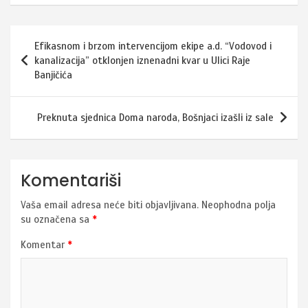
Navigacija
Efikasnom i brzom intervencijom ekipe a.d. “Vodovod i
članaka
kanalizacija” otklonjen iznenadni kvar u Ulici Raje
Banjičića
Preknuta sjednica Doma naroda, Bošnjaci izašli iz sale
Komentariši
Vaša email adresa neće biti objavljivana.
Neophodna polja
su označena sa
*
Komentar
*