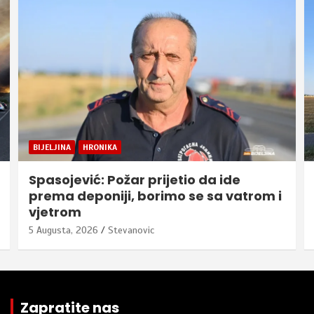
BIJELJINA
HRONIKA
Spasojević: Požar prijetio da ide
prema deponiji, borimo se sa vatrom i
vjetrom
5 Augusta, 2026
Stevanovic
Zapratite nas