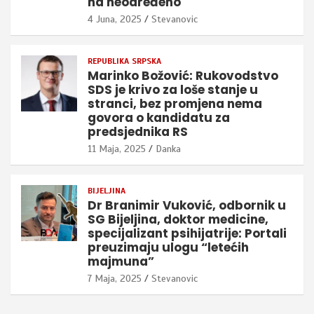
na neodređeno
4 Juna, 2025
Stevanovic
REPUBLIKA SRPSKA
Marinko Božović: Rukovodstvo
SDS je krivo za loše stanje u
stranci, bez promjena nema
govora o kandidatu za
predsjednika RS
11 Maja, 2025
Danka
BIJELJINA
Dr Branimir Vuković, odbornik u
SG Bijeljina, doktor medicine,
specijalizant psihijatrije: Portali
preuzimaju ulogu “letećih
majmuna”
7 Maja, 2025
Stevanovic