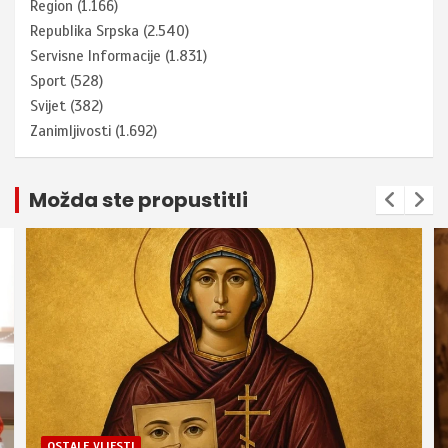
Region
(1.166)
Republika Srpska
(2.540)
Servisne Informacije
(1.831)
Sport
(528)
Svijet
(382)
Zanimljivosti
(1.692)
Možda ste propustitli
OSTALE VIJESTI