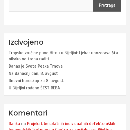
Pretraga
Izdvojeno
Tropske vrućine pune Hitnu u Bijeljini: Ljekar upozorava šta
nikako ne treba raditi
Danas je Sveta Petka Trnova
Na današnji dan, 8. avgust
Dnevni horoskop za 8. avgust
U Bijeljini rođeno ŠEST BEBA
Komentari
Danka
na
Projekat besplatnih individualnih defektoloških i
logopedskih tretmana u Centru za socijalni rad Bijeljina