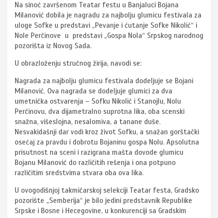
Na sinoć završenom Teatar festu u Banjaluci Bojana
Milanović dobila je nagradu za najbolju glumicu festivala za
uloge Sofke u predstavi „Pevanje i ćutanje Sofke Nikolić“ i
Nole Perčinove u predstavi „Gospa Nola“ Srpskog narodnog
pozorišta iz Novog Sada.
U obrazloženju stručnog žirija, navodi se:
Nagrada za najbolju glumicu festivala dodeljuje se Bojani
Milanović. Ova nagrada se dodeljuje glumici za dva
umetnička ostvarenja – Sofku Nikolić i Stanojlu, Nolu
Perčinovu, dva dijametralno suprotna lika, oba scenski
snažna, višeslojna, nesalomiva, a tanane duše.
Nesvakidašnji dar vodi kroz život Sofku, a snažan gorštački
osećaj za pravdu i dobrotu Bojaninu gospa Nolu. Apsolutna
prisutnost na sceni i razigrana mašta dovode glumicu
Bojanu Milanović do različitih rešenja i ona potpuno
različitim sredstvima stvara oba ova lika.
U ovogodišnjoj takmičarskoj selekciji Teatar festa, Gradsko
pozorište „Semberija“ je bilo jedini predstavnik Republike
Srpske i Bosne i Hecegovine, u konkurenciji sa Gradskim