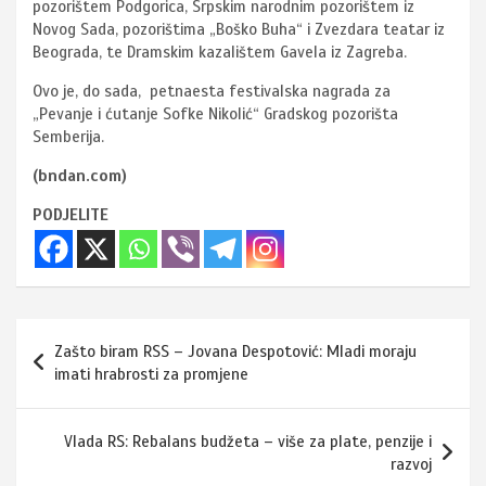
pozorištem Podgorica, Srpskim narodnim pozorištem iz
Novog Sada, pozorištima „Boško Buha“ i Zvezdara teatar iz
Beograda, te Dramskim kazalištem Gavela iz Zagreba.
Ovo je, do sada, petnaesta festivalska nagrada za
„Pevanje i ćutanje Sofke Nikolić“ Gradskog pozorišta
Semberija.
(bndan.com)
PODJELITE
Navigacija
Zašto biram RSS – Jovana Despotović: Mladi moraju
članaka
imati hrabrosti za promjene
Vlada RS: Rebalans budžeta – više za plate, penzije i
razvoj