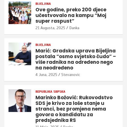
BIJELJINA
Ove godine, preko 200 djece
učestvovalo na kampu “Moj
super raspust”
21 Augusta, 2025
Danka
BIJELJINA
Marić: Gradska uprava Bijeljina
postala “osmo svjetsko čudo” –
više radnika na određeno nego
na neodređeno
4 Juna, 2025
Stevanovic
REPUBLIKA SRPSKA
Marinko Božović: Rukovodstvo
SDS je krivo za loše stanje u
stranci, bez promjena nema
govora o kandidatu za
predsjednika RS