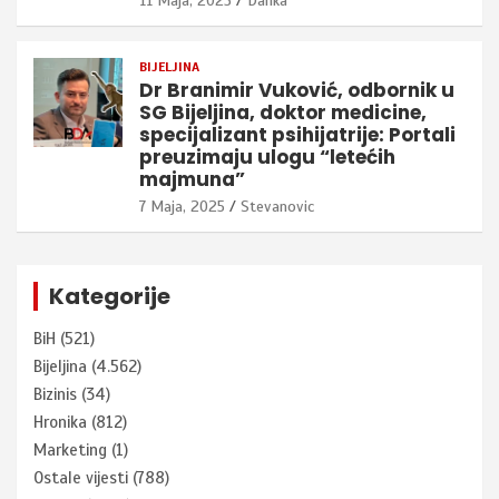
11 Maja, 2025
Danka
BIJELJINA
Dr Branimir Vuković, odbornik u
SG Bijeljina, doktor medicine,
specijalizant psihijatrije: Portali
preuzimaju ulogu “letećih
majmuna”
7 Maja, 2025
Stevanovic
Kategorije
BiH
(521)
Bijeljina
(4.562)
Bizinis
(34)
Hronika
(812)
Marketing
(1)
Ostale vijesti
(788)