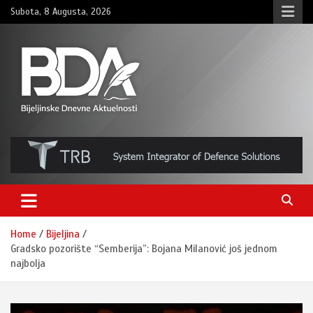
Skip
Subota, 8 Augusta, 2026
to
content
BNDAN.com
Home
Bijeljina
Gradsko pozorište “Semberija”: Bojana Milanović još jednom
najbolja