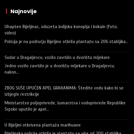
|
Najnovije
Uhapšen Bijeljinac, oduzeta indijska konoplja i kokain (foto,
video)
Policija je na području Bijeljine otkrila plantažu sa 206 stabljika…
Sudar u Dragaljevcu, vozilo završilo u dvorištu mljekare
Jedno vozilo završilo je u dvorištu mljekare u Dragaljevcu,
nakon…
ZBOG SUŠE UPUĆEN APEL GRAĐANIMA: Štedite vodu kako bi se
izbjegle restrikcije
Ministarstvo poljoprivrede, šumarstva i vodoprivrede Republike
Srpske uputilo je apel…
U Bijeljini otkrivena plantaža marihuane
Bijeljinska policija otkrila je plantažu sa više od 200 stabljika…