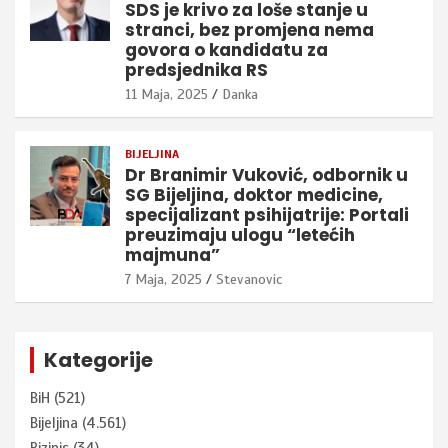
SDS je krivo za loše stanje u
stranci, bez promjena nema
govora o kandidatu za
predsjednika RS
11 Maja, 2025
Danka
BIJELJINA
Dr Branimir Vuković, odbornik u
SG Bijeljina, doktor medicine,
specijalizant psihijatrije: Portali
preuzimaju ulogu “letećih
majmuna”
7 Maja, 2025
Stevanovic
Kategorije
BiH
(521)
Bijeljina
(4.561)