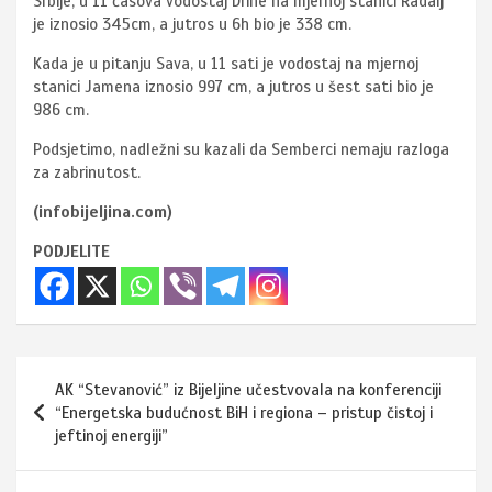
Srbije, u 11 časova vodostaj Drine na mjernoj stanici Radalj
je iznosio 345cm, a jutros u 6h bio je 338 cm.
Kada je u pitanju Sava, u 11 sati je vodostaj na mjernoj
stanici Jamena iznosio 997 cm, a jutros u šest sati bio je
986 cm.
Podsjetimo, nadležni su kazali da Semberci nemaju razloga
za zabrinutost.
(infobijeljina.com)
PODJELITE
Navigacija
AK “Stevanović” iz Bijeljine učestvovala na konferenciji
članaka
“Energetska budućnost BiH i regiona – pristup čistoj i
jeftinoj energiji”