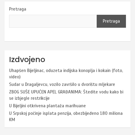
Pretraga
Pretraga
Izdvojeno
Uhapšen Bijeljinac, oduzeta indijska konoplja i kokain (foto,
video)
Sudar u Dragaljevcu, vozilo završilo u dvorištu mljekare
ZBOG SUŠE UPUĆEN APEL GRAĐANIMA: Štedite vodu kako bi
se izbjegle restrikcije
U Bijeljini otkrivena plantaža marihuane
U Srpskoj počinje isplata penzija, obezbijeđeno 180 miliona
KM