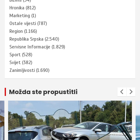
Bizinis
(34)
Hronika
(812)
Marketing
(1)
Ostale vijesti
(787)
Region
(1.166)
Republika Srpska
(2.540)
Servisne Informacije
(1.829)
Sport
(528)
Svijet
(382)
Zanimljivosti
(1.690)
Možda ste propustitli