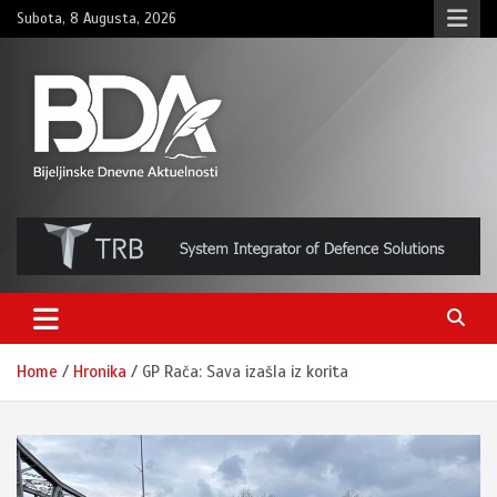
Skip
Subota, 8 Augusta, 2026
to
content
BNDAN.com
Home
Hronika
GP Rača: Sava izašla iz korita