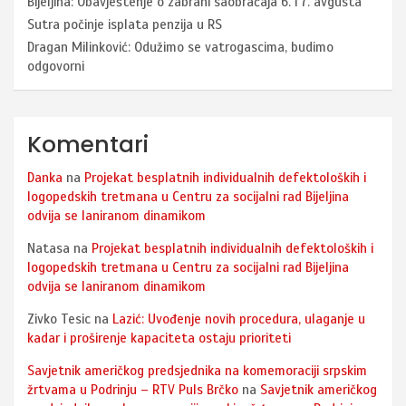
Bijeljina: Obavještenje o zabrani saobraćaja 6. i 7. avgusta
Sutra počinje isplata penzija u RS
Dragan Milinković: Odužimo se vatrogascima, budimo
odgovorni
Komentari
Danka
na
Projekat besplatnih individualnih defektoloških i
logopedskih tretmana u Centru za socijalni rad Bijeljina
odvija se laniranom dinamikom
Natasa
na
Projekat besplatnih individualnih defektoloških i
logopedskih tretmana u Centru za socijalni rad Bijeljina
odvija se laniranom dinamikom
Zivko Tesic
na
Lazić: Uvođenje novih procedura, ulaganje u
kadar i proširenje kapaciteta ostaju prioriteti
Savjetnik američkog predsjednika na komemoraciji srpskim
žrtvama u Podrinju – RTV Puls Brčko
na
Savjetnik američkog