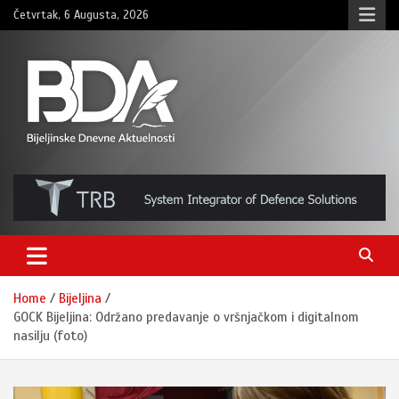
Skip
Četvrtak, 6 Augusta, 2026
to
content
BNDAN.com
Home
Bijeljina
GOCK Bijeljina: Održano predavanje o vršnjačkom i digitalnom
nasilju (foto)