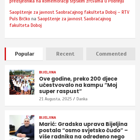
predsjednika na komemoraciji srpskim žrtvama u Podrinju
Saopštenje za javnost Saobraćajnog fakulteta Doboj – RTV
Puls Brčko
na
Saopštenje za javnost Saobraćajnog
fakulteta Doboj
Popular
Recent
Commented
BIJELJINA
Ove godine, preko 200 djece
učestvovalo na kampu “Moj
super raspust”
21 Augusta, 2025
Danka
BIJELJINA
Marić: Gradska uprava Bijeljina
postala “osmo svjetsko čudo” –
više radnika na određeno nego