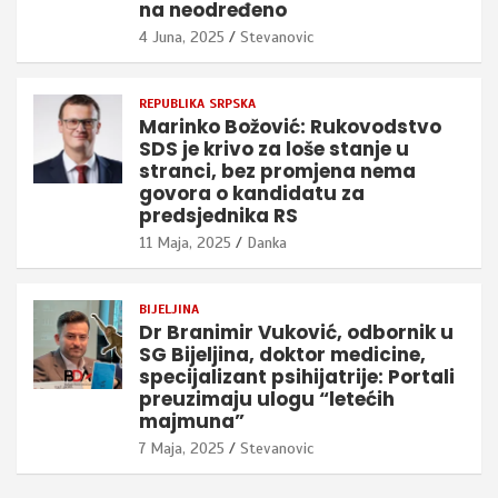
na neodređeno
4 Juna, 2025
Stevanovic
REPUBLIKA SRPSKA
Marinko Božović: Rukovodstvo
SDS je krivo za loše stanje u
stranci, bez promjena nema
govora o kandidatu za
predsjednika RS
11 Maja, 2025
Danka
BIJELJINA
Dr Branimir Vuković, odbornik u
SG Bijeljina, doktor medicine,
specijalizant psihijatrije: Portali
preuzimaju ulogu “letećih
majmuna”
7 Maja, 2025
Stevanovic