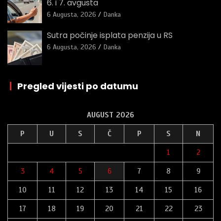
6. i 7. avgusta
6 Augusta, 2026
Danka
Sutra počinje isplata penzija u RS
6 Augusta, 2026
Danka
|
Pregled vijesti po datumu
AUGUST 2026
P
U
S
Č
P
S
N
1
2
3
4
5
6
7
8
9
10
11
12
13
14
15
16
17
18
19
20
21
22
23