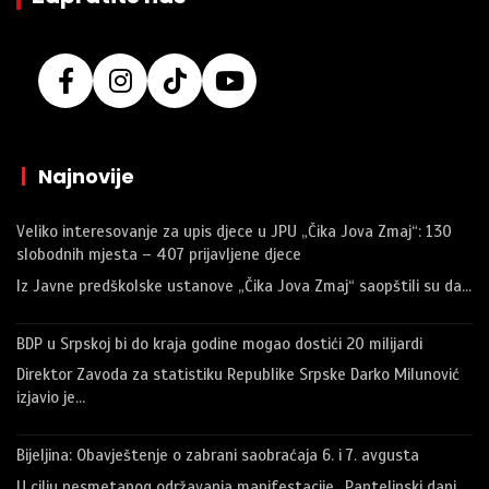
|
Najnovije
Veliko interesovanje za upis djece u JPU „Čika Jova Zmaj“: 130
slobodnih mjesta – 407 prijavljene djece
Iz Javne predškolske ustanove „Čika Jova Zmaj“ saopštili su da…
BDP u Srpskoj bi do kraja godine mogao dostići 20 milijardi
Direktor Zavoda za statistiku Republike Srpske Darko Milunović
izjavio je…
Bijeljina: Obavještenje o zabrani saobraćaja 6. i 7. avgusta
U cilju nesmetanog održavanja manifestacije „Pantelinski dani