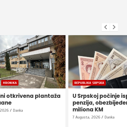
REPUBLIKA SRPSKA
 plantaža
U Srpskoj počinje isplata
penzija, obezbijeđeno 180
miliona KM
7 Augusta, 2026
Danka