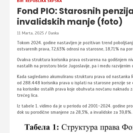
BIH
REPUBLIKA SRPSKA
Fond PIO: Starosnih penzija
invalidskih manje (foto)
11 Marta, 2025
Danka
Tokom 2024. godine nastavljen je pozitivan trend poboljšanja
ostvarenih prava, 72,63% odnosi na starosne, 18,71% na poro
Ovakva struktura korisnika prava ostvarena na godišnjem ni
nastalih na prostoru bivše
Jugoslavije, pa i među razvijenim
Kada sagledamo akumuliranu strukturu prava od nastanka Rep
od 288.448 korisnika prava u isplati na starosne penzije se
na korisnike ostalih prava koje obuhvata novčanu naknadu z
trećeg lica.
Iz tabele 1. vidimo da je u periodu od 2001-2024. godine pr
dok su porodične smanjene za 28,3%, a invalidske za 39,8%.