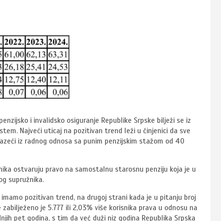
nzijsko i invalidsko osiguranje Republike Srpske bilježi se iz
tem. Najveći uticaj na pozitivan trend leži u činjenici da sve
olazeći iz radnog odnosa sa punim penzijskim stažom od 40
nika ostvaruju pravo na samostalnu starosnu penziju koja je u
og supružnika.
imamo pozitivan trend, na drugoj strani kada je u pitanju broj
abilježeno je 5.777 ili 2,03% više korisnika prava u odnosu na
jih pet godina, s tim da već duži niz godina Republika Srpska