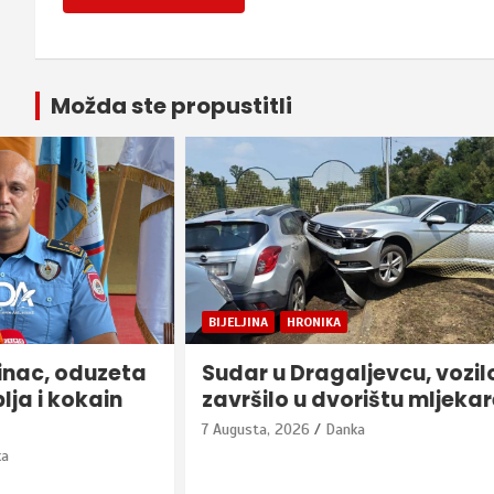
Možda ste propustitli
BIJELJINA
HRONIKA
REPUBLIKA S
Sudar u Dragaljevcu, vozilo
ZBOG SU
završilo u dvorištu mljekare
GRAĐANI
kako bi 
7 Augusta, 2026
Danka
restrikc
7 Augusta, 2