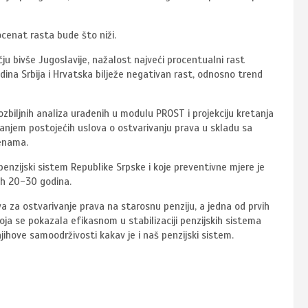
cenat rasta bude što niži.
ju bivše Jugoslavije, nažalost najveći procentualni rast
odina Srbija i Hrvatska bilježe negativan rast, odnosno trend
zbiljnih analiza urađenih u modulu PROST i projekciju kretanja
njem postojećih uslova o ostvarivanju prava u skladu sa
jenama.
nzijski sistem Republike Srpske i koje preventivne mjere je
ih 20-30 godina.
a za ostvarivanje prava na starosnu penziju, a jedna od prvih
ja se pokazala efikasnom u stabilizaciji penzijskih sistema
jihove samoodrživosti kakav je i naš penzijski sistem.