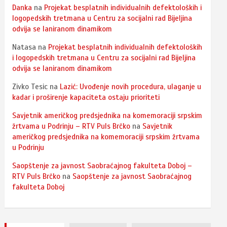
Danka
na
Projekat besplatnih individualnih defektoloških i
logopedskih tretmana u Centru za socijalni rad Bijeljina
odvija se laniranom dinamikom
Natasa
na
Projekat besplatnih individualnih defektoloških
i logopedskih tretmana u Centru za socijalni rad Bijeljina
odvija se laniranom dinamikom
Zivko Tesic
na
Lazić: Uvođenje novih procedura, ulaganje u
kadar i proširenje kapaciteta ostaju prioriteti
Savjetnik američkog predsjednika na komemoraciji srpskim
žrtvama u Podrinju – RTV Puls Brčko
na
Savjetnik
američkog predsjednika na komemoraciji srpskim žrtvama
u Podrinju
Saopštenje za javnost Saobraćajnog fakulteta Doboj –
RTV Puls Brčko
na
Saopštenje za javnost Saobraćajnog
fakulteta Doboj