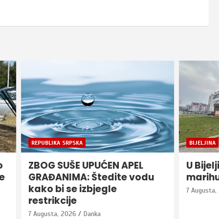
RPSKA
BIJELJINA
HRONIKA
ŠE UPUĆEN APEL
U Bijeljini otkrivena
MA: Štedite vodu
marihuane
se izbjegle
7 Augusta, 2026
Danka
ije
026
Danka