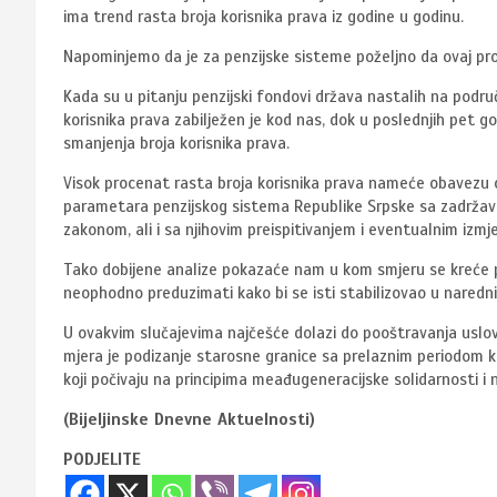
ima trend rasta broja korisnika prava iz godine u godinu.
Napominjemo da je za penzijske sisteme poželjno da ovaj pro
Kada su u pitanju penzijski fondovi država nastalih na područ
korisnika prava zabilježen je kod nas, dok u poslednjih pet g
smanjenja broja korisnika prava.
Visok procenat rasta broja korisnika prava nameće obavezu o
parametara penzijskog sistema Republike Srpske sa zadržava
zakonom, ali i sa njihovim preispitivanjem i eventualnim izm
Tako dobijene analize pokazaće nam u kom smjeru se kreće pe
neophodno preduzimati kako bi se isti stabilizovao u naredn
U ovakvim slučajevima najčešće dolazi do pooštravanja uslov
mjera je podizanje starosne granice sa prelaznim periodom ko
koji počivaju na principima meađugeneracijske solidarnosti i n
(Bijeljinske Dnevne Aktuelnosti)
PODJELITE