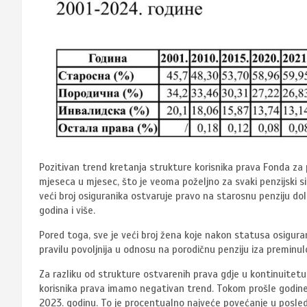
Pozitivan trend kretanja strukture korisnika prava Fonda za pe
mjeseca u mjesec, što je veoma poželjno za svaki penzijski sis
veći broj osiguranika ostvaruje pravo na starosnu penziju d
godina i više.
Pored toga, sve je veći broj žena koje nakon statusa osigura
pravilu povoljnija u odnosu na porodičnu penziju iza preminul
Za razliku od strukture ostvarenih prava gdje u kontinuitetu 
korisnika prava imamo negativan trend. Tokom prošle godine z
2023. godinu. To je procentualno najveće povećanje u posledn