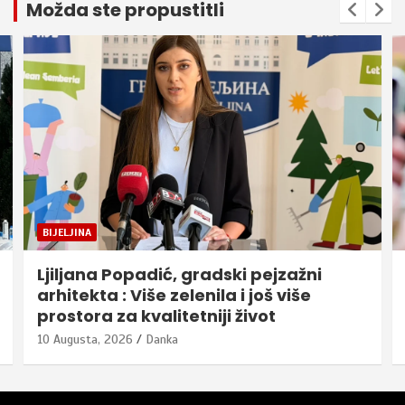
Možda ste propustitli
BIJELJINA
Ljiljana Popadić, gradski pejzažni
arhitekta : Više zelenila i još više
prostora za kvalitetniji život
10 Augusta, 2026
Danka