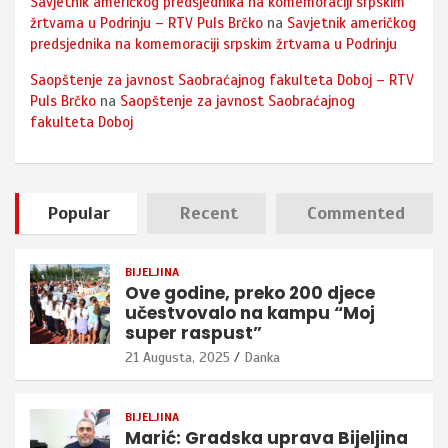
Savjetnik američkog predsjednika na komemoraciji srpskim
žrtvama u Podrinju – RTV Puls Brčko
na
Savjetnik američkog
predsjednika na komemoraciji srpskim žrtvama u Podrinju
Saopštenje za javnost Saobraćajnog fakulteta Doboj – RTV
Puls Brčko
na
Saopštenje za javnost Saobraćajnog
fakulteta Doboj
Popular
Recent
Commented
BIJELJINA
Ove godine, preko 200 djece
učestvovalo na kampu “Moj
super raspust”
21 Augusta, 2025
Danka
BIJELJINA
Marić: Gradska uprava Bijeljina