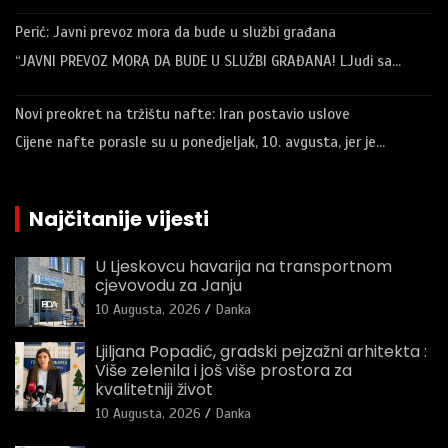
Perić: Javni prevoz mora da bude u službi građana
“JAVNI PREVOZ MORA DA BUDE U SLUŽBI GRAĐANA! LJudi sa…
Novi preokret na tržištu nafte: Iran postavio uslove
Cijene nafte porasle su u ponedjeljak, 10. avgusta, jer je…
Najčitanije vijesti
U Ljeskovcu havarija na transportnom
cjevovodu za Janju
10 Augusta, 2026
Danka
Ljiljana Popadić, gradski pejzažni arhitekta :
Više zelenila i još više prostora za
kvalitetniji život
10 Augusta, 2026
Danka