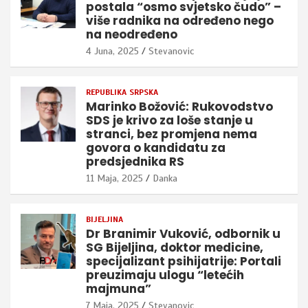
postala “osmo svjetsko čudo” –
više radnika na određeno nego
na neodređeno
4 Juna, 2025
Stevanovic
REPUBLIKA SRPSKA
Marinko Božović: Rukovodstvo
SDS je krivo za loše stanje u
stranci, bez promjena nema
govora o kandidatu za
predsjednika RS
11 Maja, 2025
Danka
BIJELJINA
Dr Branimir Vuković, odbornik u
SG Bijeljina, doktor medicine,
specijalizant psihijatrije: Portali
preuzimaju ulogu “letećih
majmuna”
7 Maja, 2025
Stevanovic