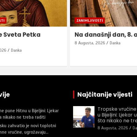
STI
ZANIMLJIVOSTI
šnji dan, 8. avgust
Dnevni horoskop za 
avgust
2026
Danka
8 Augusta, 2026
Danka
ije
Najčitanije vijesti
Tropske vrućine
e pune Hitnu u Bijeljini: Ljekar
u Bijeljini: Ljeka
 nikako ne treba raditi
šta nikako ne tre
sku zahvatio je novi toplotni
8 Augusta, 2026
Da
mne vrućine, ugrožavaju…