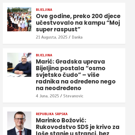
BIJELJINA
Ove godine, preko 200 djece
učestvovalo na kampu “Moj
super raspust”
21 Augusta, 2025
Danka
BIJELJINA
Marić: Gradska uprava
Bijeljina postala “osmo
svjetsko čudo” – više
radnika na određeno nego
na neodređeno
4 Juna, 2025
Stevanovic
REPUBLIKA SRPSKA
Marinko Božović:
Rukovodstvo SDS je krivo za
loše stanje u stranci, bez