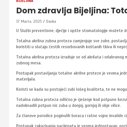
BIJELJINA
Dom zdravlja Bijeljina: To
17 Marta, 2025
Danka
U Službi preventivne, dječije i opšte stomatologije možete d
Totalna akrilna zubna proteza zamjenjuje sve zube, postavlj
koristiti u slučaju čestih resorbovanih koštanih tkiva ili nep
Totalna akrilna proteza izrađuje se od akrilata i odabranog m
zubnog mesa.
Postupak postavljanja totalne akrilne proteze je veoma jedn
materijala.
Koristi se kada su postojeći zubi lošeg kvaliteta, te ne mogu
Totalna zubna proteza odlično je rješenje kod potpune bezubos
nadoknadili potpun niz zuba u donjoj, gornjoj ili obje vilice.
Za članove porodice poginulih boraca i ratne vojne invalide c
Postupak zakazivanja pacijenata je veoma jednostavan, pozi