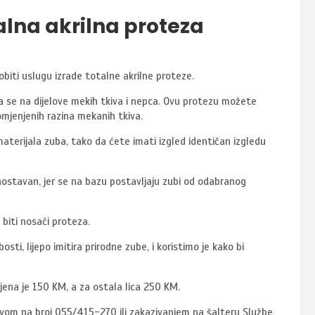
talna akrilna proteza
obiti uslugu izrade totalne akrilne proteze.
a se na dijelove mekih tkiva i nepca. Ovu protezu možete
romjenjenih razina mekanih tkiva.
aterijala zuba, tako da ćete imati izgled identičan izgledu
ostavan, jer se na bazu postavljaju zubi od odabranog
 biti nosači proteza.
ti, lijepo imitira prirodne zube, i koristimo je kako bi
ijena je 150 KM, a za ostala lica 250 KM.
vom na broj 055/415-270 ili zakazivanjem na šalteru Službe