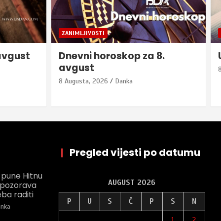
SERVISNE INFORMACIJE
8.
U Bijeljini rođeno ŠEST BEBA
8 Augusta, 2026
Danka
|
Pregled vijesti po datumu
 pune Hitnu
AUGUST 2026
r upozorava
ba raditi
P
U
S
Č
P
S
N
nka
1
2