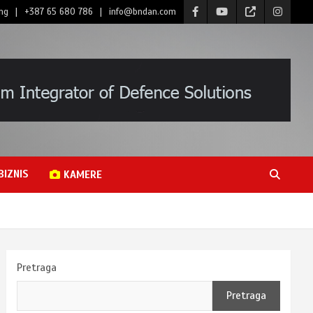
ng
+387 65 680 786
info@bndan.com
BIZNIS
KAMERE
Pretraga
Pretraga