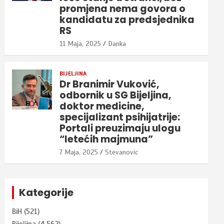
promjena nema govora o
kandidatu za predsjednika
RS
11 Maja, 2025
Danka
BIJELJINA
Dr Branimir Vuković,
odbornik u SG Bijeljina,
doktor medicine,
specijalizant psihijatrije:
Portali preuzimaju ulogu
“letećih majmuna”
7 Maja, 2025
Stevanovic
Kategorije
BiH
(521)
Bijeljina
(4.562)