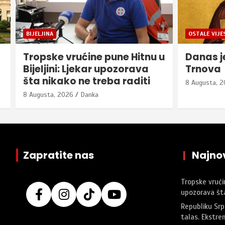
OSTALE VIJESTI
ZANIMLJIVO
u
Danas je Sveta Petka
Na dana
Trnova
8 Augusta, 
8 Augusta, 2026
Danka
Zapratite nas
|
Najnov
Tropske vrućin
upozorava šta
Republiku Srp
talas. Ekstre