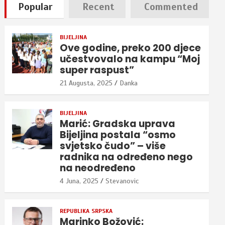
Popular
Recent
Commented
BIJELJINA
Ove godine, preko 200 djece
učestvovalo na kampu “Moj
super raspust”
21 Augusta, 2025
Danka
BIJELJINA
Marić: Gradska uprava
Bijeljina postala “osmo
svjetsko čudo” – više
radnika na određeno nego
na neodređeno
4 Juna, 2025
Stevanovic
REPUBLIKA SRPSKA
Marinko Božović: