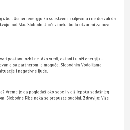
j izbor. Usmeri energiju ka sopstvenim ciljevima i ne dozvoli da
 tvoju podršku. Slobodni Jarčevi neka budu otvoreni za nove
ari postanu ozbiljne. Ako vredi, ostani i uloži energiju –
zumevanje sa partnerom je moguće. Slobodnim Vodolijama
ituacije i negativne ljude.
reće? Vreme je da pogledaš oko sebe i vidiš lepotu sadašnjeg
om. Slobodne Ribe neka se prepuste sudbini.
Zdravlje
: Više