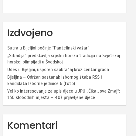
Izdvojeno
Sutra u Bijeljini počinje “Pantelinski vašar”
„Srbadija“ predstavlja srpsku horsku tradiciju na Svjetskoj
horskoj olimpijadi u Švedskoj
Udes u Bijeljini, usporen saobraćaj kroz centar grada
Bijeljina – Održan sastanak Izbornog štaba RSS i
kandidata Izborne jedinice 6 (foto)
Veliko interesovanje za upis djece u JPU „Čika Jova Zmaj“:
130 slobodnih mjesta – 407 prijavljene djece
Komentari