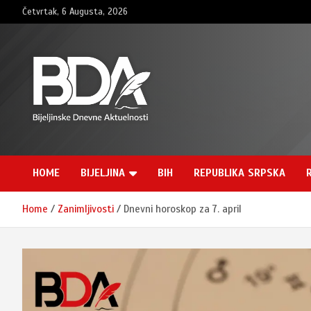
Skip
Četvrtak, 6 Augusta, 2026
to
content
BNDAN.com
HOME
BIJELJINA
BIH
REPUBLIKA SRPSKA
Home
Zanimljivosti
Dnevni horoskop za 7. april