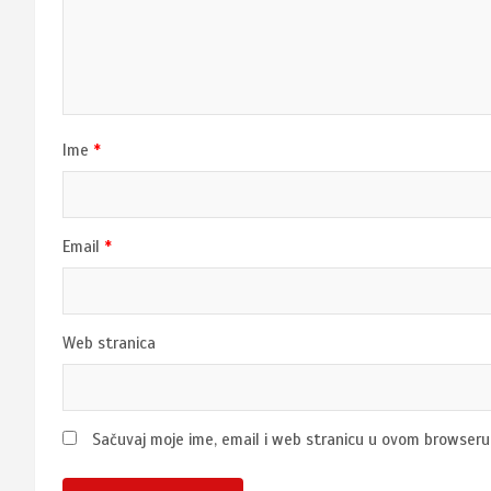
Ime
*
Email
*
Web stranica
Sačuvaj moje ime, email i web stranicu u ovom browser