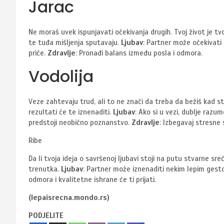
Jarac
Ne moraš uvek ispunjavati očekivanja drugih. Tvoj život je tvo
te tuđa mišljenja sputavaju.
Ljubav
: Partner može očekivati
priče.
Zdravlje
: Pronađi balans između posla i odmora.
Vodolija
Veze zahtevaju trud, ali to ne znači da treba da bežiš kad stv
rezultati će te iznenaditi.
Ljubav
: Ako si u vezi, dublje ra
predstoji neobično poznanstvo.
Zdravlje
: Izbegavaj stresne s
Ribe
Da li tvoja ideja o savršenoj ljubavi stoji na putu stvarne s
trenutka.
Ljubav
: Partner može iznenaditi nekim lepim gest
odmora i kvalitetne ishrane će ti prijati.
(lepaisrecna.mondo.rs)
PODJELITE