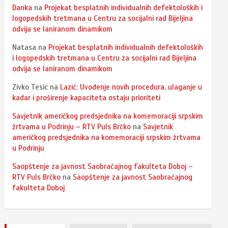
Danka
na
Projekat besplatnih individualnih defektoloških i
logopedskih tretmana u Centru za socijalni rad Bijeljina
odvija se laniranom dinamikom
Natasa
na
Projekat besplatnih individualnih defektoloških
i logopedskih tretmana u Centru za socijalni rad Bijeljina
odvija se laniranom dinamikom
Zivko Tesic
na
Lazić: Uvođenje novih procedura, ulaganje u
kadar i proširenje kapaciteta ostaju prioriteti
Savjetnik američkog predsjednika na komemoraciji srpskim
žrtvama u Podrinju – RTV Puls Brčko
na
Savjetnik
američkog predsjednika na komemoraciji srpskim žrtvama
u Podrinju
Saopštenje za javnost Saobraćajnog fakulteta Doboj –
RTV Puls Brčko
na
Saopštenje za javnost Saobraćajnog
fakulteta Doboj