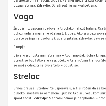
perspektivom i snagom.
Ljubav
: Partner može tražiti tvoje
poznanstvima.
Zdravlje
: Obrati pažnju na kvalitet sna.
Vaga
Život je niz uspona i padova, a ti polako nalaziš balans. Oseti
dolazi kada je najmanje očekuješ.
Ljubav
: Ako si u vezi, po
obrate pažnju na osobu iz kruga prijatelja.
Zdravlje
: Bavi se
Škorpija
Uživaj u jednostavnim stvarima – topli napitak, dobra knjiga
Strast se budi! Ako si u vezi, očekuju te emotivni trenuci. S
se može odraziti na tvoje telo – opusti se.
Strelac
Brineš previše! Strahovi te usporavaju, a ti si rođen da se kr
duboko i nastavi sa osmehom.
Ljubav
: Ako si u vezi, komuni
spontanosti.
Zdravlje
: Mentalni odmor je neophodan – prona