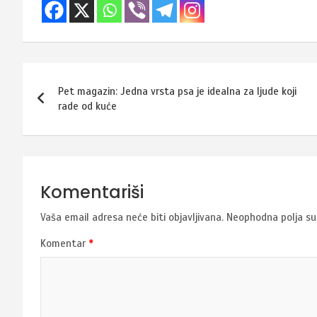
Navigacija
Pet magazin: Jedna vrsta psa je idealna za ljude koji
članaka
rade od kuće
Komentariši
Vaša email adresa neće biti objavljivana.
Neophodna polja s
Komentar
*