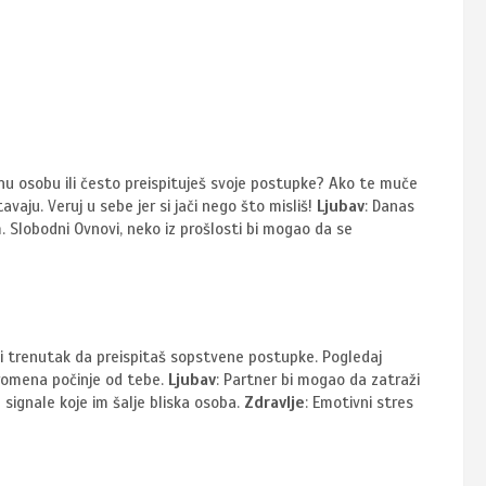
l
enu osobu ili često preispituješ svoje postupke? Ako te muče
vaju. Veruj u sebe jer si jači nego što misliš!
Ljubav
: Danas
 Slobodni Ovnovi, neko iz prošlosti bi mogao da se
avi trenutak da preispitaš sopstvene postupke. Pogledaj
romena počinje od tebe.
Ljubav
: Partner bi mogao da zatraži
 signale koje im šalje bliska osoba.
Zdravlje
: Emotivni stres