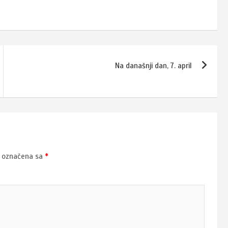
Na današnji dan, 7. april
u označena sa
*