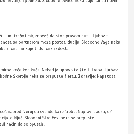
 razumevanje i podršku. Slobodne Device neka daju šansu novim
š li unutrašnji mir, znaćeš da si na pravom putu. Ljubav ti
vezanost sa partnerom može postati dublja. Slobodne Vage neka
 aktivnostima koje ti donose radost.
, mirno veče kod kuće. Nekad je upravo to što ti treba.
Ljubav
:
lobodne Škorpije neka se prepuste flertu.
Zdravlje
: Napetost
ećeš napred. Veruj da sve ide kako treba. Napravi pauzu, diši
kacija je ključ. Slobodni Strelčevi neka se prepuste
đi način da se opustiš.