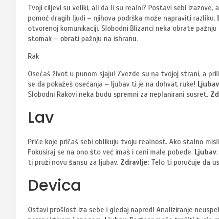
Tvoji ciljevi su veliki, ali da li su realni? Postavi sebi izazove
pomoć dragih ljudi – njihova podrška može napraviti razliku.
otvorenoj komunikaciji. Slobodni Blizanci neka obrate pažnj
stomak – obrati pažnju na ishranu.
Rak
Osećaš život u punom sjaju! Zvezde su na tvojoj strani, a pri
se da pokažeš osećanja – ljubav ti je na dohvat ruke!
Ljubav
Slobodni Rakovi neka budu spremni za neplanirani susret.
Zd
Lav
Priče koje pričaš sebi oblikuju tvoju realnost. Ako stalno misl
Fokusiraj se na ono što već imaš i ceni male pobede.
Ljubav
ti pruži novu šansu za ljubav.
Zdravlje
: Telo ti poručuje da us
Devica
Ostavi prošlost iza sebe i gledaj napred! Analiziranje neusp