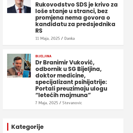
Rukovodstvo SDS je krivo za
loše stanje u stranci, bez
promjena nema govora o
kandidatu za predsjednika
RS
11 Maja, 2025
Danka
BIJELJINA
Dr Branimir Vuković,
odbornik u SG Bijeljina,
doktor medicine,
specijalizant psihijatrije:
Portali preuzimaju ulogu
“letećih majmuna”
7 Maja, 2025
Stevanovic
Kategorije