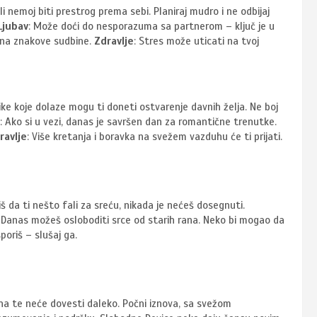
, ali nemoj biti prestrog prema sebi. Planiraj mudro i ne odbijaj
Ljubav
: Može doći do nesporazuma sa partnerom – ključ je u
u na znakove sudbine.
Zdravlje
: Stres može uticati na tvoj
like koje dolaze mogu ti doneti ostvarenje davnih želja. Ne boj
: Ako si u vezi, danas je savršen dan za romantične trenutke.
ravlje
: Više kretanja i boravka na svežem vazduhu će ti prijati.
iš da ti nešto fali za sreću, nikada je nećeš dosegnuti.
: Danas možeš osloboditi srce od starih rana. Neko bi mogao da
poriš – slušaj ga.
eha te neće dovesti daleko. Počni iznova, sa svežom