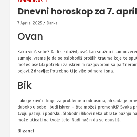
ZANIMLJIVOSTI
Dnevni horoskop za 7. apri
7 Aprila, 2025
Danka
Ovan
Kako vidiš sebe? Da li se doživljavaš kao snažnu i samouver
sumnje, vreme je da se oslobodiš prošlih trauma koje te sputa
možeš osetiti potrebu za iskrenim razgovorom sa partnerom.
pojavi.
Zdravlje
: Potrebno ti je više odmora i sna.
Bik
Lako je kriviti druge za probleme u odnosima, ali sada je pr
duboko u sebe i budi iskren – šta možeš promeniti? Svaka p
tvoju pažnju i podršku. Slobodni Bikovi neka obrate pažnju na
može uticati na tvoje telo. Nađi način da se opustiš.
Blizanci