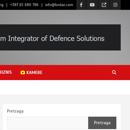
ng
+387 65 680 786
info@bndan.com
BIZNIS
KAMERE
Pretraga
Pretraga