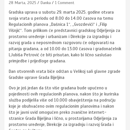
28 Marta, 2025
Danka
1 Comment
Gradska uprava u subotu 29. marta 2025. godine otvara
svoja vrata u periodu od 8.00 do 14.00 časova na temu
Regulacionih planova „Dašnica 1“, „Gvozdevići“ i ,,Filip
Višnjić“. Tom prilikom će predstavnici gradskog Odjeljenja za
prostorno uređenje i urbanizam i Direkcije za izgradnju i
razvoj grada u neposrednom razgovoru će odgovarati na
pitanja građana, a od 10.00 do 13.00 časova i gradonačelnik
LJubiša Petrović će biti prisutan, kako bi lično saslušao
primjedbe i prijedloge građana.
Dan otvorenih vrata biće održan u Velikoj sali glavne zgrade
Gradske uprave Grada Bijeljina
Ovo je još jedan da što više građana bude upućeno u
pojedinosti ovih regulacionih planova, nakon što je kurirska
služba podijelila više od 10.000 obavještenja na području
koje je obuhvaćeno ovim regulacionim planovima i nakon
što je javni uvid omogućen preko zvanične internet-
stranice Grada Bijeljina i lično, u prostorijama Odjeljenja za
prostorno uređenje, Direkcije za izgradnju i razvoj Grada i