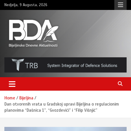
Skip
Nedjelja, 9 Augusta, 2026
to
content
BNDAN.com
Home
Bijeljina
Dan otvorenih vrata u Gradskoj upravi Bijeljina o regulacionim
planovima “Dašnica 1”, “Gvozdevići” i “Filip Višnjić”