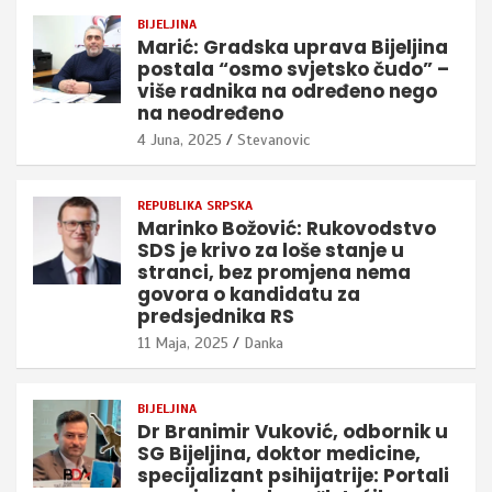
BIJELJINA
Marić: Gradska uprava Bijeljina
postala “osmo svjetsko čudo” –
više radnika na određeno nego
na neodređeno
4 Juna, 2025
Stevanovic
REPUBLIKA SRPSKA
Marinko Božović: Rukovodstvo
SDS je krivo za loše stanje u
stranci, bez promjena nema
govora o kandidatu za
predsjednika RS
11 Maja, 2025
Danka
BIJELJINA
Dr Branimir Vuković, odbornik u
SG Bijeljina, doktor medicine,
specijalizant psihijatrije: Portali