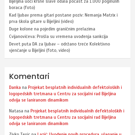
Bijeljina uoči krsne slave odala počast za 1.000 poginulih
boraca (foto)
Kad ljubav prema gitari postane poziv: Nemanja Matrix i
prva škola gitare u Bijeljini (video)
Duge kolone na pojedim graničnim prelazima
Cvijanovićeva: Prošla su vremena uvođenja sankcija
Devet puta DA za ljubav – održano treće Kolektivno
vjenčanje u Bijeljini (foto, video)
Komentari
Danka
na
Projekat besplatnih individualnih defektoloških i
logopedskih tretmana u Centru za socijalni rad Bijeljina
odvija se laniranom dinamikom
Natasa
na
Projekat besplatnih individualnih defektoloških i
logopedskih tretmana u Centru za socijalni rad Bijeljina
odvija se laniranom dinamikom
Zivko Tesic
na
Lazić: Uvođenje novih procedura, ulaganje u