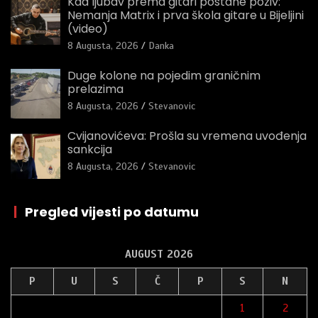
Kad ljubav prema gitari postane poziv:
Nemanja Matrix i prva škola gitare u Bijeljini
(video)
8 Augusta, 2026
Danka
Duge kolone na pojedim graničnim
prelazima
8 Augusta, 2026
Stevanovic
Cvijanovićeva: Prošla su vremena uvođenja
sankcija
8 Augusta, 2026
Stevanovic
|
Pregled vijesti po datumu
AUGUST 2026
P
U
S
Č
P
S
N
1
2