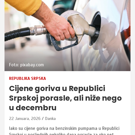
Foto: pixabay.com
REPUBLIKA SRPSKA
Cijene goriva u Republici
Srpskoj porasle, ali niže nego
u decembru
22 Januara, 2026
Danka
Iako su cijene goriva na benzinskim pumpama u Republici
Srpskoj u posljednjih nekoliko dana porasle za oko pet