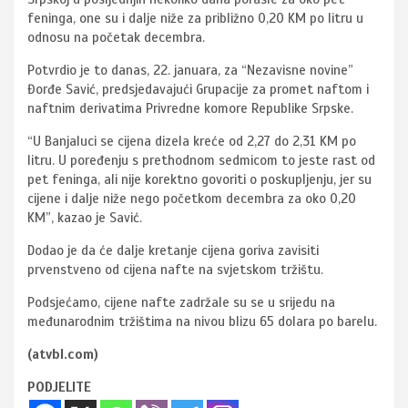
feninga, one su i dalje niže za približno 0,20 KM po litru u
odnosu na početak decembra.
Potvrdio je to danas, 22. januara, za “Nezavisne novine”
Đorđe Savić, predsjedavajući Grupacije za promet naftom i
naftnim derivatima Privredne komore Republike Srpske.
“U Banjaluci se cijena dizela kreće od 2,27 do 2,31 KM po
litru. U poređenju s prethodnom sedmicom to jeste rast od
pet feninga, ali nije korektno govoriti o poskupljenju, jer su
cijene i dalje niže nego početkom decembra za oko 0,20
KM”, kazao je Savić.
Dodao je da će dalje kretanje cijena goriva zavisiti
prvenstveno od cijena nafte na svjetskom tržištu.
Podsjećamo, cijene nafte zadržale su se u srijedu na
međunarodnim tržištima na nivou blizu 65 dolara po barelu.
(atvbl.com)
PODJELITE