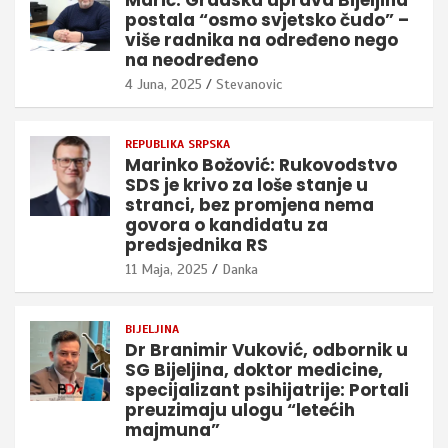
Marić: Gradska uprava Bijeljina
postala “osmo svjetsko čudo” –
više radnika na određeno nego
na neodređeno
4 Juna, 2025
Stevanovic
REPUBLIKA SRPSKA
Marinko Božović: Rukovodstvo
SDS je krivo za loše stanje u
stranci, bez promjena nema
govora o kandidatu za
predsjednika RS
11 Maja, 2025
Danka
BIJELJINA
Dr Branimir Vuković, odbornik u
SG Bijeljina, doktor medicine,
specijalizant psihijatrije: Portali
preuzimaju ulogu “letećih
majmuna”