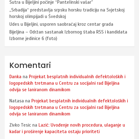
Sutra u Bijeljini počinje “Pantelinski vašar”
„Srbadija“ predstavlja srpsku horsku tradiciju na Svjetskoj
horskoj olimpijadi u Švedskoj
Udes u Bijeljini, usporen saobraćaj kroz centar grada
Bijeljina – Održan sastanak Izbornog štaba RSS i kandidata
Izborne jedinice 6 (foto)
Komentari
Danka
na
Projekat besplatnih individualnih defektoloških i
logopedskih tretmana u Centru za socijalni rad Bijeljina
odvija se laniranom dinamikom
Natasa
na
Projekat besplatnih individualnih defektoloških i
logopedskih tretmana u Centru za socijalni rad Bijeljina
odvija se laniranom dinamikom
Zivko Tesic
na
Lazić: Uvođenje novih procedura, ulaganje u
kadar i proširenje kapaciteta ostaju prioriteti