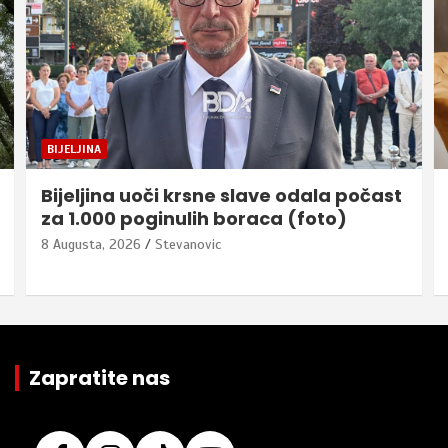
BIJELJINA
Bijeljina uoči krsne slave odala počast
za 1.000 poginulih boraca (foto)
8 Augusta, 2026
Stevanovic
Zapratite nas