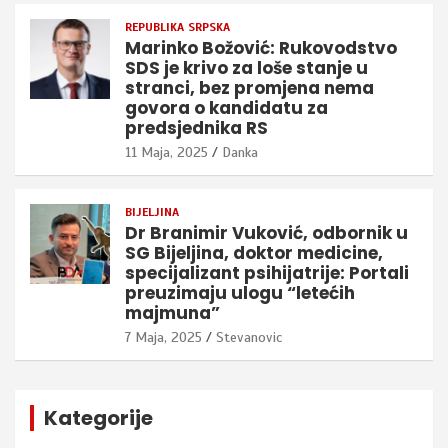
REPUBLIKA SRPSKA
Marinko Božović: Rukovodstvo
SDS je krivo za loše stanje u
stranci, bez promjena nema
govora o kandidatu za
predsjednika RS
11 Maja, 2025
Danka
BIJELJINA
Dr Branimir Vuković, odbornik u
SG Bijeljina, doktor medicine,
specijalizant psihijatrije: Portali
preuzimaju ulogu “letećih
majmuna”
7 Maja, 2025
Stevanovic
Kategorije