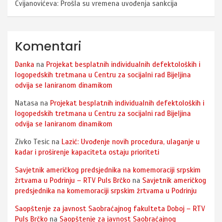
Cvijanovićeva: Prošla su vremena uvođenja sankcija
Komentari
Danka
na
Projekat besplatnih individualnih defektoloških i
logopedskih tretmana u Centru za socijalni rad Bijeljina
odvija se laniranom dinamikom
Natasa
na
Projekat besplatnih individualnih defektoloških i
logopedskih tretmana u Centru za socijalni rad Bijeljina
odvija se laniranom dinamikom
Zivko Tesic
na
Lazić: Uvođenje novih procedura, ulaganje u
kadar i proširenje kapaciteta ostaju prioriteti
Savjetnik američkog predsjednika na komemoraciji srpskim
žrtvama u Podrinju – RTV Puls Brčko
na
Savjetnik američkog
predsjednika na komemoraciji srpskim žrtvama u Podrinju
Saopštenje za javnost Saobraćajnog fakulteta Doboj – RTV
Puls Brčko
na
Saopštenje za javnost Saobraćajnog