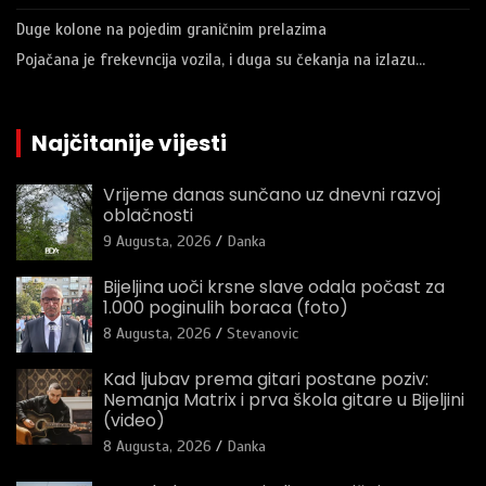
Duge kolone na pojedim graničnim prelazima
Pojačana je frekevncija vozila, i duga su čekanja na izlazu…
Najčitanije vijesti
Vrijeme danas sunčano uz dnevni razvoj
oblačnosti
9 Augusta, 2026
Danka
Bijeljina uoči krsne slave odala počast za
1.000 poginulih boraca (foto)
8 Augusta, 2026
Stevanovic
Kad ljubav prema gitari postane poziv:
Nemanja Matrix i prva škola gitare u Bijeljini
(video)
8 Augusta, 2026
Danka