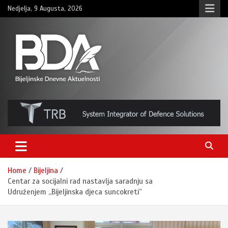
Skip
Nedjelja, 9 Augusta, 2026
to
content
BNDAN.com
Home
Bijeljina
Centar za socijalni rad nastavlja saradnju sa
Udruženjem ,,Bijeljinska djeca suncokreti”