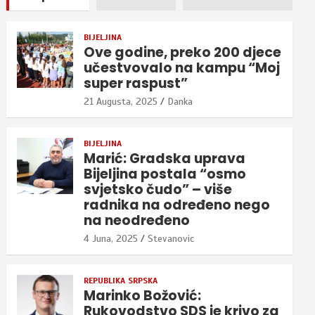
BIJELJINA
Ove godine, preko 200 djece
učestvovalo na kampu “Moj
super raspust”
21 Augusta, 2025
Danka
BIJELJINA
Marić: Gradska uprava
Bijeljina postala “osmo
svjetsko čudo” – više
radnika na određeno nego
na neodređeno
4 Juna, 2025
Stevanovic
REPUBLIKA SRPSKA
Marinko Božović:
Rukovodstvo SDS je krivo za