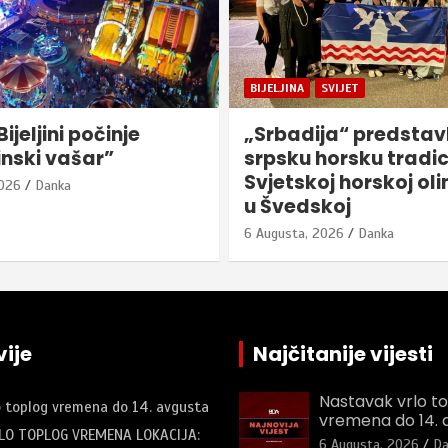
SVIJET
BIJELJINA
HRONIKA
ja“ predstavlja
Udes u Bijeljini, uspo
horsku tradiciju na
saobraćaj kroz cent
j horskoj olimpijadi
grada
koj
6 Augusta, 2026
Danka
2026
Danka
ije
Najčitanije vijesti
Nastavak vrlo t
o toplog vremena do 14. avgusta
vremena do 14. 
LO TOPLOG VREMENA LOKACIJA:
6 Augusta, 2026
Da