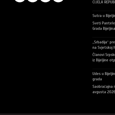
CIJELA REPUB
Sutra u Bijelj
Sveti Pantele
Grada Bijeljin
„Srbadija“ pre
na Svjetskoj h
Članovi Srpsk
iz Bijeljine o
Udes u Bijelji
grada
Saobraćajna n
avgusta 2026