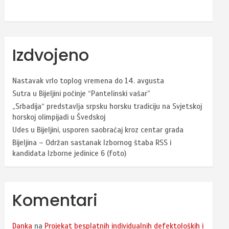
Izdvojeno
Nastavak vrlo toplog vremena do 14. avgusta
Sutra u Bijeljini počinje “Pantelinski vašar”
„Srbadija“ predstavlja srpsku horsku tradiciju na Svjetskoj
horskoj olimpijadi u Švedskoj
Udes u Bijeljini, usporen saobraćaj kroz centar grada
Bijeljina – Održan sastanak Izbornog štaba RSS i
kandidata Izborne jedinice 6 (foto)
Komentari
Danka
na
Projekat besplatnih individualnih defektoloških i