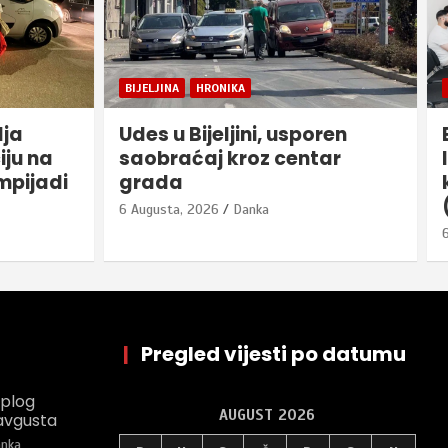
BIJELJINA
ren
Bijeljina – Održan sastanak
ar
Izbornog štaba RSS i
kandidata Izborne jedinice 6
(foto)
6 Augusta, 2026
Danka
|
Pregled vijesti po datumu
oplog
AUGUST 2026
avgusta
nka