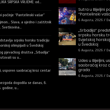
LIKA SRPSKA VRIJEME: od…
Sutra u Bijeljini p
“Pantelinski vaša
ini počinje “Pantelinski vašar”
6 Augusta, 2026
Da
jmon… Slava, a ujedno i zaštitnik
a. Svetkovina…
„Srbadija“ preds
srpsku horsku tr
Svjetskoj horskoj
dstavlja srpsku horsku tradiciju
u Švedskoj
orskoj olimpijadi u Švedskoj
6 Augusta, 2026
Da
og pjevačkog društva „Srbadija“
tputovali su u…
Udes u Bijeljini, 
saobraćaj kroz 
grada
ni, usporen saobraćaj kroz centar
6 Augusta, 2026
Da
ezgoda dogodila se danas, 6.
. godine, u…