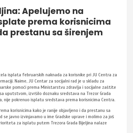
eljina: Apelujemo na
isplate prema korisnicima
 da prestanu sa širenjem
čela isplata februarskih naknada za korisnike pri JU Centra za
rmaciji. Naime, JU Centar za socijalni rad je u skladu za
arske pomoći prema Ministarstvu zdravlja i socijalne zaštite
u sa uputstvom, izvršilo doznaku sredstava na Trezor Grada
ja, nije pokrenuo isplatu sredstava prema korisnicima Centra.
ema korisnicima kako je ranije objavljeno i da prestanu sa
rad se javno izvinjavamo u ime Gradske uprave i molimo za još
rioriteta za isplatu putem Trezora Grada Bijeljina nalaze