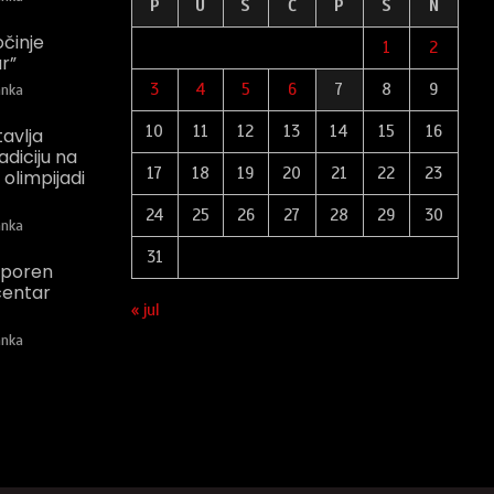
P
U
S
Č
P
S
N
očinje
1
2
r”
3
4
5
6
7
8
9
nka
10
11
12
13
14
15
16
tavlja
adiciju na
17
18
19
20
21
22
23
 olimpijadi
24
25
26
27
28
29
30
nka
31
usporen
centar
« jul
nka