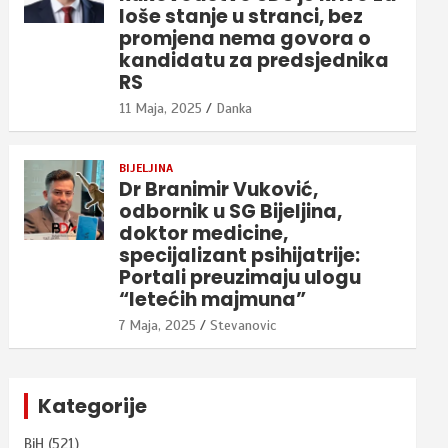
loše stanje u stranci, bez
promjena nema govora o
kandidatu za predsjednika
RS
11 Maja, 2025
Danka
BIJELJINA
Dr Branimir Vuković,
odbornik u SG Bijeljina,
doktor medicine,
specijalizant psihijatrije:
Portali preuzimaju ulogu
“letećih majmuna”
7 Maja, 2025
Stevanovic
Kategorije
BiH
(521)