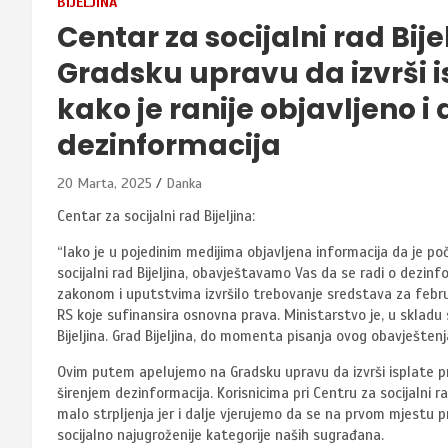
BIJELJINA
Centar za socijalni rad Bij
Gradsku upravu da izvrši 
kako je ranije objavljeno i
dezinformacija
20 Marta, 2025
Danka
Centar za socijalni rad Bijeljina:
“Iako je u pojedinim medijima objavljena informacija da je po
socijalni rad Bijeljina, obavještavamo Vas da se radi o dezinfo
zakonom i uputstvima izvršilo trebovanje sredstava za febru
RS koje sufinansira osnovna prava. Ministarstvo je, u sklad
Bijeljina. Grad Bijeljina, do momenta pisanja ovog obavješten
Ovim putem apelujemo na Gradsku upravu da izvrši isplate pr
širenjem dezinformacija. Korisnicima pri Centru za socijalni 
malo strpljenja jer i dalje vjerujemo da se na prvom mjestu p
socijalno najugroženije kategorije naših sugrađana.