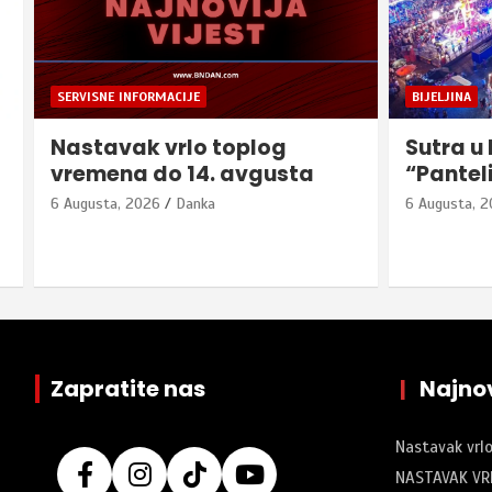
BIJELJINA
BIJELJINA
Sutra u Bijeljini počinje
„Srbadi
“Pantelinski vašar”
srpsku 
Svjetsko
6 Augusta, 2026
Danka
u Šveds
6 Augusta, 
Zapratite nas
|
Najnov
Nastavak vrl
NASTAVAK VR