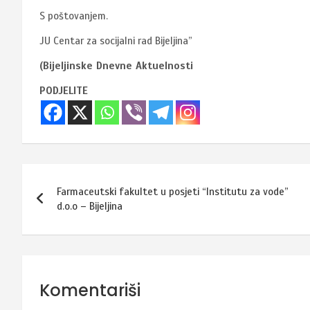
S poštovanjem.
JU Centar za socijalni rad Bijeljina”
(Bijeljinske Dnevne Aktuelnosti
PODJELITE
Navigacija
Farmaceutski fakultet u posjeti “Institutu za vode”
članaka
d.o.o – Bijeljina
Komentariši