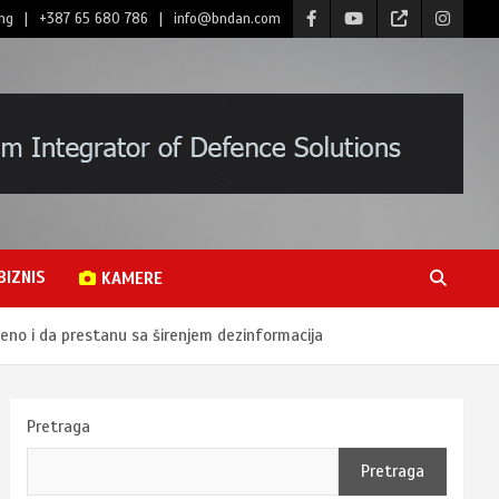
ng
+387 65 680 786
info@bndan.com
BIZNIS
KAMERE
ljeno i da prestanu sa širenjem dezinformacija
Pretraga
Pretraga