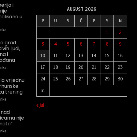
rija i
AUGUST 2026
rije
ališana u
P
U
S
Č
P
S
N
nka
1
2
 je grad
3
4
5
6
7
8
9
vih ljudi,
na i
10
11
12
13
14
15
16
građana
17
18
19
20
21
22
23
nka
24
25
26
27
28
29
30
la vrijednu
vrhunske
31
a trening
nka
« jul
e nad
icama nije
nato”
nka