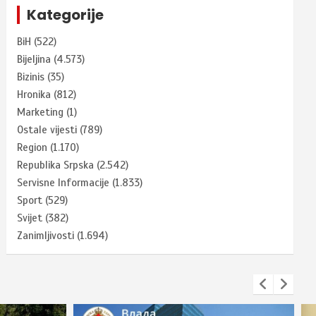
Kategorije
BiH
(522)
Bijeljina
(4.573)
Bizinis
(35)
Hronika
(812)
Marketing
(1)
Ostale vijesti
(789)
Region
(1.170)
Republika Srpska
(2.542)
Servisne Informacije
(1.833)
Sport
(529)
Svijet
(382)
Zanimljivosti
(1.694)