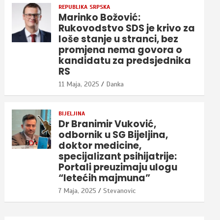
REPUBLIKA SRPSKA
Marinko Božović:
Rukovodstvo SDS je krivo za
loše stanje u stranci, bez
promjena nema govora o
kandidatu za predsjednika
RS
11 Maja, 2025
Danka
BIJELJINA
Dr Branimir Vuković,
odbornik u SG Bijeljina,
doktor medicine,
specijalizant psihijatrije:
Portali preuzimaju ulogu
“letećih majmuna”
7 Maja, 2025
Stevanovic