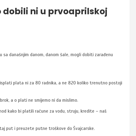
 dobili ni u prvoaprilskoj
adu sa današnjim danom, danom šale, mogli dobiti zarađenu
splati plata ni za 80 radnika, a ne 820 koliko trenutno postoji
 obrok, a o plati ne smijemo ni da mislimo.
od kako bi platili račune za vodu, struju, kredite – naš
aj put i preuzete putne troškove do Švajcarske.