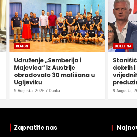
BIJELJINA
REGION
SP
Stanišić: Bijeljina je grad
FK Maje
dobrih i gostoljubivih ljudi,
donacij
vrijednih domaćina i
Adidas 
preduzimljivih građana
9 Augusta, 
9 Augusta, 2026
Danka
Zapratite nas
|
Najnov