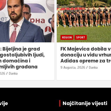
ORT
REPUBLIKA SRPSKA
vica dobila vrijednu
“Digitalno nasilje n
u u vidu vrhunske
ženama i djevojčica
opreme za trening
dovoljno prepoznat
2026
Danka
9 Augusta, 2026
Danka
ije
Najčitanije vijesti