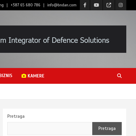
ng
+387 65 680 786
info@bndan.com
BIZNIS
KAMERE
Pretraga
Pretraga