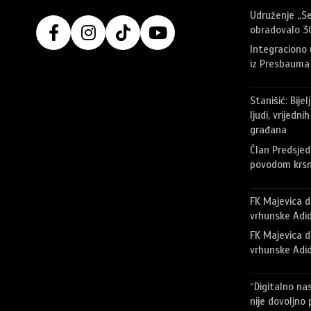
Udruženje „Sem
obradovalo 30
Integraciono 
iz Presbauma 
Stanišić: Bijel
ljudi, vrijedn
građana
Član Predsjed
povodom krsn
FK Majevica do
vrhunske Adi
FK Majevica do
vrhunske Adi
“Digitalno na
nije dovoljno