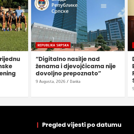
BIJELJINA
REGION
ad
Dr Nešković čestitao slavu
ma nije
Bijeljine-Svetog
o”
Pantelejmona: Svetac
Semberiju slogom sabrao
9 Augusta, 2026
Danka
|
Pregled vijesti po datumu