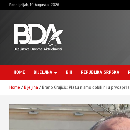
Skip
Ponedjeljak, 10 Augusta, 2026
to
content
BNDAN.com
HOME
BIJELJINA
BIH
REPUBLIKA SRPSKA
Home
Bijeljina
Brano Grujičić: Platu nismo dobili ni u prvoaprils