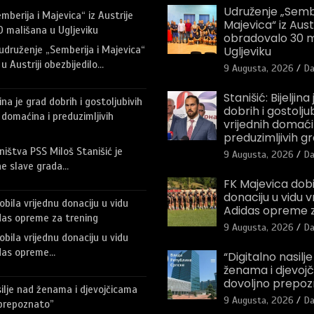
Udruženje „Sembe
berija i Majevica“ iz Austrije
Majevica“ iz Aust
 mališana u Ugljeviku
obradovalo 30 m
Ugljeviku
udruženje „Semberija i Majevica“
u Austriji obezbijedilo…
9 Augusta, 2026
Da
Stanišić: Bijeljina
jina je grad dobrih i gostoljubivih
dobrih i gostoljubi
ih domaćina i preduzimljivih
vrijednih domaći
preduzimljivih 
ništva PSS Miloš Stanišić je
9 Augusta, 2026
Da
e slave grada…
FK Majevica dobi
donaciju u vidu 
bila vrijednu donaciju u vidu
Adidas opreme z
das opreme za trening
9 Augusta, 2026
Da
bila vrijednu donaciju u vidu
das opreme…
“Digitalno nasilj
ženama i djevojč
dovoljno prepoz
silje nad ženama i djevojčicama
9 Augusta, 2026
Da
 prepoznato”