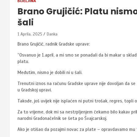
BIJELJINA
Brano Grujičić: Platu nismo
šali
1 Aprila, 2025
Danka
Brano Grujičić, radnik Gradske uprave:
”Osvanuo je 1.april, a mi smo se ponadali da bi makar u skl
platu.
Međutim, nismo je dobili ni u šali.
Trenutni iznos na računu Gradske uprave nije dovoljan da se i
u Gradskoj upravi.
Takođe, još uvijek nije isplaćen ni putni trošak, regres, topli
Za to vrijeme, dok mi sa nestrpljenjem čekamo bilo kakav prih
narodni Gradonačelnik se šeta po Švajcarskoj.
Ako je otišao da pozajmi novac za plate – opravdavamo mu t