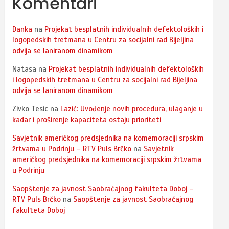
Komentari
Danka
na
Projekat besplatnih individualnih defektoloških i
logopedskih tretmana u Centru za socijalni rad Bijeljina
odvija se laniranom dinamikom
Natasa
na
Projekat besplatnih individualnih defektoloških
i logopedskih tretmana u Centru za socijalni rad Bijeljina
odvija se laniranom dinamikom
Zivko Tesic
na
Lazić: Uvođenje novih procedura, ulaganje u
kadar i proširenje kapaciteta ostaju prioriteti
Savjetnik američkog predsjednika na komemoraciji srpskim
žrtvama u Podrinju – RTV Puls Brčko
na
Savjetnik
američkog predsjednika na komemoraciji srpskim žrtvama
u Podrinju
Saopštenje za javnost Saobraćajnog fakulteta Doboj –
RTV Puls Brčko
na
Saopštenje za javnost Saobraćajnog
fakulteta Doboj