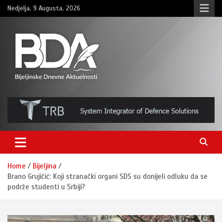
Skip
Nedjelja, 9 Augusta, 2026
to
content
BNDAN.com
Home
Bijeljina
Brano Grujičić: Koji stranački organi SDS su donijeli odluku da se
podrže studenti u Srbiji?