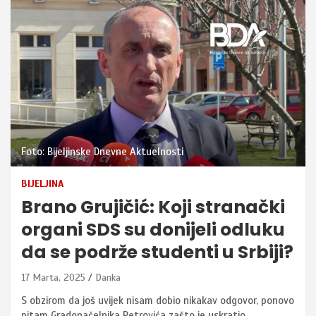
Foto: Bijeljinske Dnevne Aktuelnosti
BIJELJINA
Brano Grujičić: Koji stranački
organi SDS su donijeli odluku
da se podrže studenti u Srbiji?
17 Marta, 2025
Danka
S obzirom da još uvijek nisam dobio nikakav odgovor, ponovo
pitam Gradonačelnika Petrovića zašto je uskratio