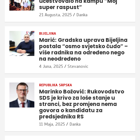
učestvovalo na kampu “Moj
super raspust”
21 Augusta, 2025
Danka
BIJELJINA
Marić: Gradska uprava Bijeljina
postala “osmo svjetsko čudo” –
više radnika na određeno nego
na neodređeno
4 Juna, 2025
Stevanovic
REPUBLIKA SRPSKA
Marinko Božović: Rukovodstvo
SDS je krivo za loše stanje u
stranci, bez promjena nema
govora o kandidatu za
predsjednika RS
11 Maja, 2025
Danka