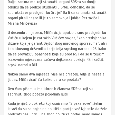
Dalje, zanima me koji stranački organi SDS-a su donijeli
odluku da se podrže studenti u Srbiji, odnosno, da se
suprotstave predsjedniku Srbije? Da li su se unutarstranački
organi pitali nešto ili je to samovolja Ljubiše Petrovića i
Milana Miličevića?!
U decembru mjesecu, Miličević je uputio pismo predsjedniku
Vučiću u kojem je zatražio Vučićev savjet, “kao predsjednika
države koja je garant Dejtonskog mirovnog sporazuma”, ali i
kao iskusnog državnika i prijatelja srpskog naroda i RS, kako
da se prevaziđu opasnosti koje su pred RS i da se u teškim i
izazovnim mjesecima sačuva dejtonska pozicija RS i zaštiti
srpski narod u BiH.
Nakon samo dva mjeseca, više nije prijatelj. Gdje je nestala
ljubav, Miličeviću? Za koliko para se prodala?
Ovo Vam pišem u ime iskrenih članova SDS-a koji su
zabrinuti zbog poteza pojedinih ljudi.
Kada je riječ o pokretu koji osnivamo “Srpska zove”, želim
istaći da su se pojedine političke partije već izjasnile da žele
podržati našu priču, ne zbog političke borbe, nego samo i