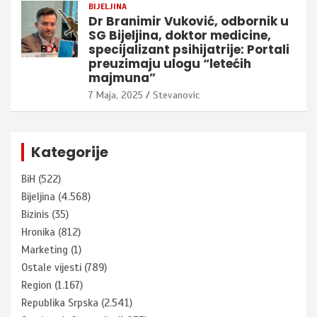
BIJELJINA
Dr Branimir Vuković, odbornik u
SG Bijeljina, doktor medicine,
specijalizant psihijatrije: Portali
preuzimaju ulogu “letećih
majmuna”
7 Maja, 2025
Stevanovic
Kategorije
BiH
(522)
Bijeljina
(4.568)
Bizinis
(35)
Hronika
(812)
Marketing
(1)
Ostale vijesti
(789)
Region
(1.167)
Republika Srpska
(2.541)