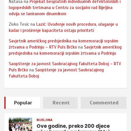
Natasa
na
Projekat besplatnih individualnih defektoloških i
logopedskih tretmana u Centru za socijalni rad Bijeljina
odvija se laniranom dinamikom
Zivko Tesic
na
Lazić: Uvođenje novih procedura, ulaganje u
kadar i proširenje kapaciteta ostaju prioriteti
Savjetnik američkog predsjednika na komemoraciji srpskim
žrtvama u Podrinju – RTV Puls Brčko
na
Savjetnik američkog
predsjednika na komemoraciji srpskim žrtvama u Podrinju
Saopštenje za javnost Saobraćajnog fakulteta Doboj – RTV
Puls Brčko
na
Saopštenje za javnost Saobraćajnog
fakulteta Doboj
Popular
Recent
Commented
BIJELJINA
Ove godine, preko 200 djece