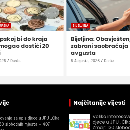
REPUBLIKA SRPSKA
a: Obavještenje o
Sutra počinje isplat
saobraćaja 6. i 7.
u RS
a
6 Augusta, 2026
Danka
2026
Danka
ije
Najčitanije vijesti
Veliko interesov
sovanje za upis djece u JPU „Čika
djece u JPU „Čik
130 slobodnih mjesta – 407
Zmaj“: 130 slobo