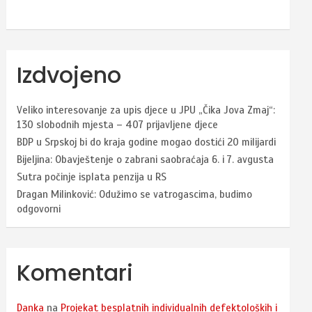
Izdvojeno
Veliko interesovanje za upis djece u JPU „Čika Jova Zmaj“:
130 slobodnih mjesta – 407 prijavljene djece
BDP u Srpskoj bi do kraja godine mogao dostići 20 milijardi
Bijeljina: Obavještenje o zabrani saobraćaja 6. i 7. avgusta
Sutra počinje isplata penzija u RS
Dragan Milinković: Odužimo se vatrogascima, budimo
odgovorni
Komentari
Danka
na
Projekat besplatnih individualnih defektoloških i