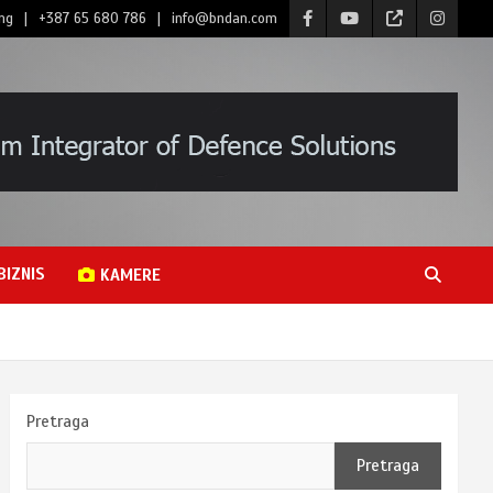
ng
+387 65 680 786
info@bndan.com
BIZNIS
KAMERE
Pretraga
Pretraga