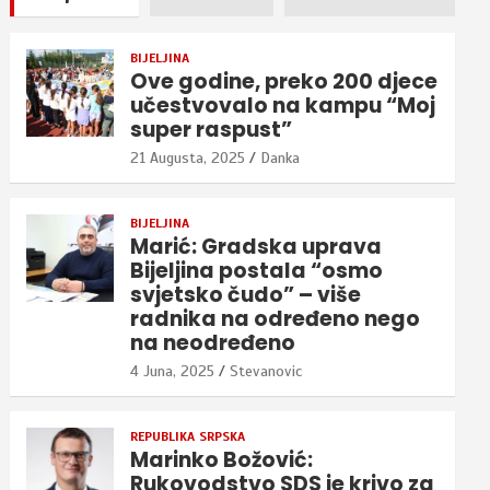
BIJELJINA
Ove godine, preko 200 djece
učestvovalo na kampu “Moj
super raspust”
21 Augusta, 2025
Danka
BIJELJINA
Marić: Gradska uprava
Bijeljina postala “osmo
svjetsko čudo” – više
radnika na određeno nego
na neodređeno
4 Juna, 2025
Stevanovic
REPUBLIKA SRPSKA
Marinko Božović:
Rukovodstvo SDS je krivo za