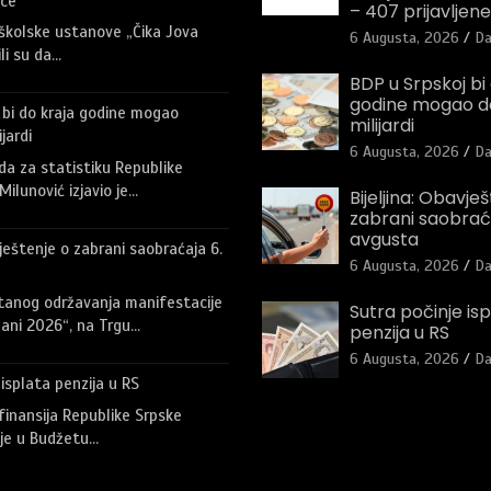
ece
– 407 prijavljen
školske ustanove „Čika Jova
6 Augusta, 2026
Da
li su da…
BDP u Srpskoj bi
godine mogao do
 bi do kraja godine mogao
milijardi
jardi
6 Augusta, 2026
Da
da za statistiku Republike
ilunović izjavio je…
Bijeljina: Obavje
zabrani saobraćaj
avgusta
vještenje o zabrani saobraćaja 6.
6 Augusta, 2026
Da
tanog održavanja manifestacije
Sutra počinje is
dani 2026“, na Trgu…
penzija u RS
6 Augusta, 2026
Da
 isplata penzija u RS
finansija Republike Srpske
a je u Budžetu…