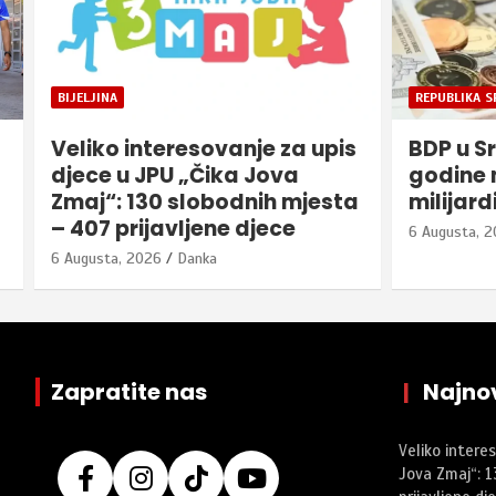
REPUBLIKA SRPSKA
BIJELJINA
BDP u Srpskoj bi do kraja
Bijeljin
godine mogao dostići 20
zabrani 
a
milijardi
avgust
6 Augusta, 2026
Danka
6 Augusta, 
Zapratite nas
|
Najnov
Veliko intere
Jova Zmaj“: 