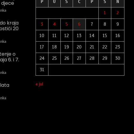
P
U
S
Č
P
S
N
e djece
nka
1
2
 do kraja
3
4
5
6
7
8
9
stići 20
10
11
12
13
14
15
16
nka
17
18
19
20
21
22
23
štenje o
24
25
26
27
28
29
30
a 6. i 7.
31
nka
« jul
plata
nka