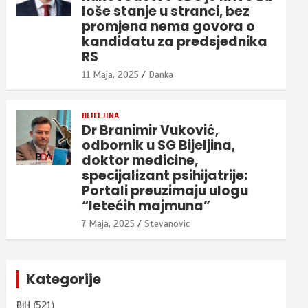
loše stanje u stranci, bez
promjena nema govora o
kandidatu za predsjednika
RS
11 Maja, 2025
Danka
BIJELJINA
Dr Branimir Vuković,
odbornik u SG Bijeljina,
doktor medicine,
specijalizant psihijatrije:
Portali preuzimaju ulogu
“letećih majmuna”
7 Maja, 2025
Stevanovic
Kategorije
BiH
(521)