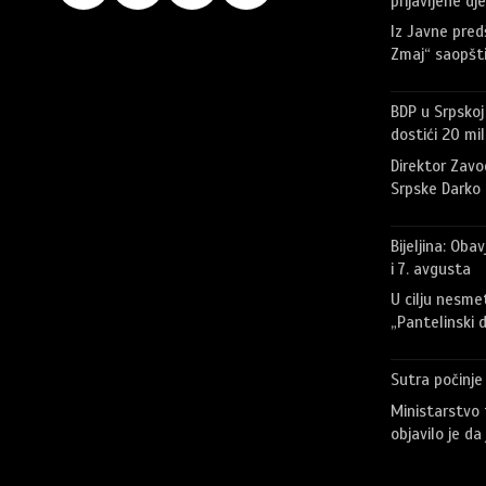
prijavljene dj
Iz Javne pred
Zmaj“ saopšti
BDP u Srpskoj
dostići 20 mili
Direktor Zavo
Srpske Darko M
Bijeljina: Oba
i 7. avgusta
U cilju nesme
„Pantelinski 
Sutra počinje
Ministarstvo 
objavilo je d