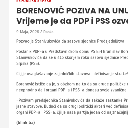
REPUBLIKA SRPSKA
BORENOVIĆ POZIVA NA U
Vrijeme je da PDP i PSS oz
9 Maja, 2026
Danka
Pozvao je Stanivukovića da sazove sjednice Predsjedništva i
Poslanik PDP-a u Predstavničkom domu PS BiH Branislav Bore
Stanivukovića da se u što skorijem roku sazovu sjednice Pre
Srpska (PSS).
Cilj je usaglašavanje zajedničkih stavova i definisanje stra
Borenović ističe da je, s obzirom na to da su druge političke
neophodno da i organi PDP-a i PSS-a donesu svoje zvanične 
-Pozivam predsjednika Stanivukovića da zakaže sastanke Pre
jasne stavove. Budući da su drugi politički akteri već definis
organi PDP-a i PSS-a, čiji je naša partija jedan od najznačajnij
(blink.ba)