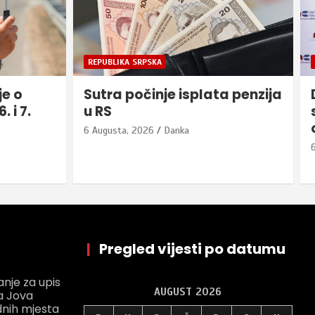
BIJELJINA
a penzija
Dragan Milinković: Odužimo
se vatrogascima, budimo
odgovorni
6 Augusta, 2026
Danka
|
Pregled vijesti po datumu
anje za upis
AUGUST 2026
a Jova
dnih mjesta