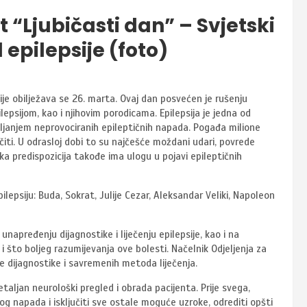
t “Ljubičasti dan” – Svjetski
epilepsije (foto)
ije obilježava se 26. marta. Ovaj dan posvećen je rušenju
lepsijom, kao i njihovim porodicama. Epilepsija je jedna od
vljanjem neprovociranih epileptičnih napada. Pogađa milione
ičiti. U odrasloj dobi to su najčešće moždani udari, povrede
ka predispozicija takođe ima ulogu u pojavi epileptičnih
lepsiju: Buda, Sokrat, Julije Cezar, Aleksandar Veliki, Napoleon
 unapređenju dijagnostike i liječenju epilepsije, kao i na
 i što boljeg razumijevanja ove bolesti. Načelnik Odjeljenja za
 dijagnostike i savremenih metoda liječenja.
taljan neurološki pregled i obrada pacijenta. Prije svega,
nog napada i isključiti sve ostale moguće uzroke, odrediti opšti