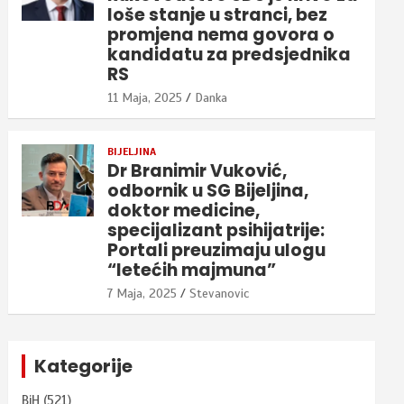
loše stanje u stranci, bez
promjena nema govora o
kandidatu za predsjednika
RS
11 Maja, 2025
Danka
BIJELJINA
Dr Branimir Vuković,
odbornik u SG Bijeljina,
doktor medicine,
specijalizant psihijatrije:
Portali preuzimaju ulogu
“letećih majmuna”
7 Maja, 2025
Stevanovic
Kategorije
BiH
(521)