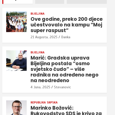
BIJELJINA
Ove godine, preko 200 djece
učestvovalo na kampu “Moj
super raspust”
21 Augusta, 2025
Danka
BIJELJINA
Marić: Gradska uprava
Bijeljina postala “osmo
svjetsko čudo” – više
radnika na određeno nego
na neodređeno
4 Juna, 2025
Stevanovic
REPUBLIKA SRPSKA
Marinko Božović:
Rukovodstvo SDS je krivo za