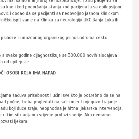
slovima, samo manji broj se hospitalizuje. To su pacijenti sa
usu kao i kod pogoršanja stanja kod pacijenata sa epilepsijom
ović i dodao da se pacijenti sa nedovoljno jasnom kliničkom
čko ispitivanje na Kliniku za neurologiju UKC Banja Luka ili
, psihoze ili moždanog organskog psihosindroma često
je a svake godine dijagnostikuje se 300.000 novih slučajeva
h od epilepsije.
OĆI OSOBI KOJA IMA NAPAD
acijama sačuva prisebnost i učini sve što je potrebno da se na
d počne, treba pogledati na sat i mjeriti njegovo trajanje.
padu koji duže traje, neophodna je hitna ljekarska intervencija.
er u tim situacijama vrijeme prolazi sporije. Ako nemamo
ozvati ljekara.