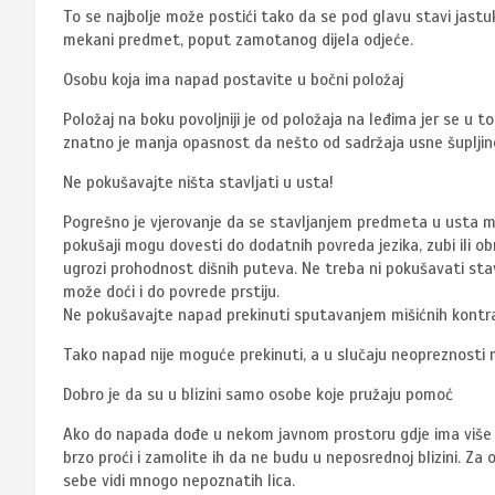
To se najbolje može postići tako da se pod glavu stavi jastu
mekani predmet, poput zamotanog dijela odjeće.
Osobu koja ima napad postavite u bočni položaj
Položaj na boku povoljniji je od položaja na leđima jer se u 
znatno je manja opasnost da nešto od sadržaja usne šupljine 
Ne pokušavajte ništa stavljati u usta!
Pogrešno je vjerovanje da se stavljanjem predmeta u usta mož
pokušaji mogu dovesti do dodatnih povreda jezika, zubi ili o
ugrozi prohodnost dišnih puteva. Ne treba ni pokušavati stavl
može doći i do povrede prstiju.
Ne pokušavajte napad prekinuti sputavanjem mišićnih kontra
Tako napad nije moguće prekinuti, a u slučaju neopreznosti 
Dobro je da su u blizini samo osobe koje pružaju pomoć
Ako do napada dođe u nekom javnom prostoru gdje ima više lju
brzo proći i zamolite ih da ne budu u neposrednoj blizini. Za
sebe vidi mnogo nepoznatih lica.