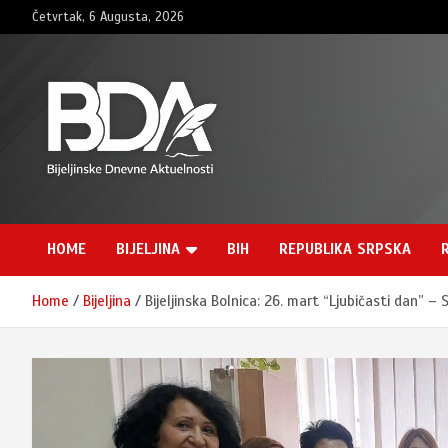
Skip
Četvrtak, 6 Augusta, 2026
to
content
BNDAN.com
HOME
BIJELJINA
BIH
REPUBLIKA SRPSKA
Home
Bijeljina
Bijeljinska Bolnica: 26. mart “Ljubičasti dan” –