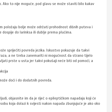
k. Ako to nije moguće, pod glavu se može staviti bilo kakav
tom položaju bolje može održati prohodnost dišnih puteva i
dospije do larinksa ili dublje prema plućima.
e spriječiti povreda jezika. Iskustvo pokazuje da takvi
braza, a ne treba zanemariti ni mogućnost da strano tijelo
jati prste u usta jer takvi pokušaji neće biti od pomoći, a
kcija
može doći i do dodatnih povreda.
di, objasnite im da je riječ o epileptičkom napadaju koji će
 osobu koja dolazi k svijesti nakon napada zbunjujuće je ako oko