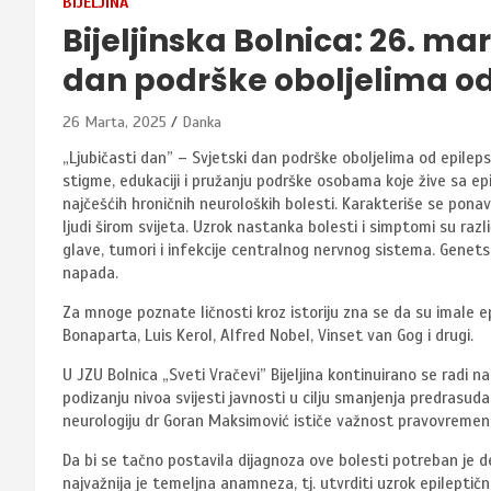
BIJELJINA
Bijeljinska Bolnica: 26. mar
dan podrške oboljelima od 
26 Marta, 2025
Danka
„Ljubičasti dan” – Svjetski dan podrške oboljelima od epileps
stigme, edukaciji i pružanju podrške osobama koje žive sa epi
najčešćih hroničnih neuroloških bolesti. Karakteriše se pona
ljudi širom svijeta. Uzrok nastanka bolesti i simptomi su razl
glave, tumori i infekcije centralnog nervnog sistema. Genets
napada.
Za mnoge poznate ličnosti kroz istoriju zna se da su imale epi
Bonaparta, Luis Kerol, Alfred Nobel, Vinset van Gog i drugi.
U JZU Bolnica „Sveti Vračevi” Bijeljina kontinuirano se radi na
podizanju nivoa svijesti javnosti u cilju smanjenja predrasuda
neurologiju dr Goran Maksimović ističe važnost pravovremene
Da bi se tačno postavila dijagnoza ove bolesti potreban je de
najvažnija je temeljna anamneza, tj. utvrditi uzrok epileptič