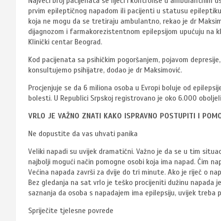
Najveći broj pacijenata se liječi i kontroliše u ambulantnim u
prvim epileptičnog napadom ili pacijenti u statusu epileptik
koja ne mogu da se tretiraju ambulantno, rekao je dr Maksim
dijagnozom i farmakorezistentnom epilepsijom upućuju na klini
Klinički centar Beograd.
Kod pacijenata sa psihičkim pogoršanjem, pojavom depresije
konsultujemo psihijatre, dodao je dr Maksimović.
Procjenjuje se da 6 miliona osoba u Evropi boluje od epilepsi
bolesti. U Republici Srpskoj registrovano je oko 6.000 oboljeli
VRLO JE VAŽNO ZNATI KAKO ISPRAVNO POSTUPITI I POM
Ne dopustite da vas uhvati panika
Veliki napadi su uvijek dramatični. Važno je da se u tim situ
najbolji mogući način pomogne osobi koja ima napad. Čim napa
Većina napada završi za dvije do tri minute. Ako je riječ o na
Bez gledanja na sat vrlo je teško procijeniti dužinu napada j
saznanja da osoba s napadajem ima epilepsiju, uvijek treba p
Spriječite tjelesne povrede