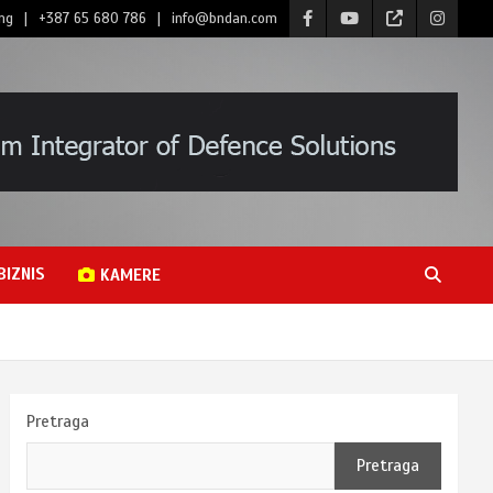
ng
+387 65 680 786
info@bndan.com
BIZNIS
KAMERE
Pretraga
Pretraga