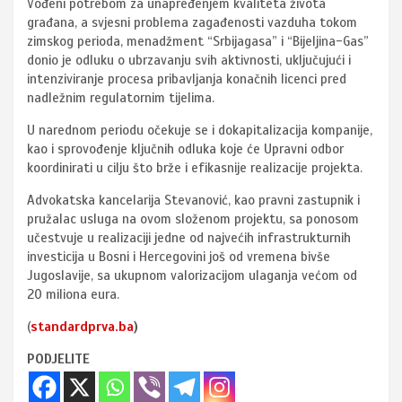
Vođeni potrebom za unapređenjem kvaliteta života
građana, a svjesni problema zagađenosti vazduha tokom
zimskog perioda, menadžment “Srbijagasa” i “Bijeljina-Gas”
donio je odluku o ubrzavanju svih aktivnosti, uključujući i
intenziviranje procesa pribavljanja konačnih licenci pred
nadležnim regulatornim tijelima.
U narednom periodu očekuje se i dokapitalizacija kompanije,
kao i sprovođenje ključnih odluka koje će Upravni odbor
koordinirati u cilju što brže i efikasnije realizacije projekta.
Advokatska kancelarija Stevanović, kao pravni zastupnik i
pružalac usluga na ovom složenom projektu, sa ponosom
učestvuje u realizaciji jedne od najvećih infrastrukturnih
investicija u Bosni i Hercegovini još od vremena bivše
Jugoslavije, sa ukupnom valorizacijom ulaganja većom od
20 miliona eura.
(
standardprva.ba
)
PODJELITE