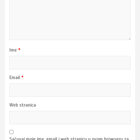
Ime
*
Email
*
Web stranica
Sačuvaj moje ime, email i web stranicu u ovom browseru za