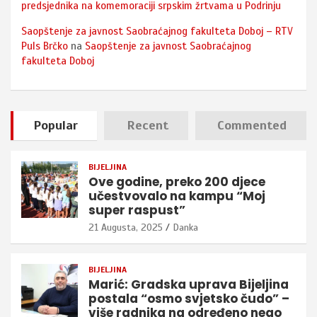
predsjednika na komemoraciji srpskim žrtvama u Podrinju
Saopštenje za javnost Saobraćajnog fakulteta Doboj – RTV
Puls Brčko
na
Saopštenje za javnost Saobraćajnog
fakulteta Doboj
Popular
Recent
Commented
BIJELJINA
Ove godine, preko 200 djece
učestvovalo na kampu “Moj
super raspust”
21 Augusta, 2025
Danka
BIJELJINA
Marić: Gradska uprava Bijeljina
postala “osmo svjetsko čudo” –
više radnika na određeno nego