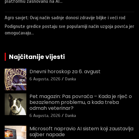
platformu zasnovanu na AI…
Agro savjet: Ovaj način sadnje donosi zdravije biljke i veći rod
Podignute gredice postaju sve popularniji način uzgoja povrća jer
omogućavaju…
Najčitanije vijesti
Dnevni horoskop za 6. avgust
6 Augusta, 2026
Danka
Pet magazin: Pas povraća – Kada je riječ o
bezazlenom problemu, a kada treba
odmah veterinar?
6 Augusta, 2026
Danka
Microsoft napravio AI sistem koji zaustavlja
sajber napade