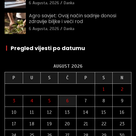
6 Augusta, 2026
Danka
Agro savjet: Ovaj način sadnje donosi
zdravije biljke i veći rod
6 Augusta, 2026
Danka
|
Pregled vijesti po datumu
AUGUST 2026
P
U
S
Č
P
S
N
1
2
3
4
5
6
7
8
9
10
11
12
13
14
15
16
17
18
19
20
21
22
23
24
25
26
27
28
29
30