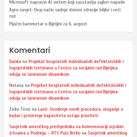
Microsoft napravio AI sistem koji zaustavlja sajber napade
Agro savjet: Ovaj način sadnje donosi zdravije biljke i veći
rod
Pijačni barometar u Bijeljini za 6. avgust
Komentari
Danka
na
Projekat besplatnih individualnih defektoloških i
logopedskih tretmana u Centru za socijalni rad Bijeljina
odvija se laniranom dinamikom
Natasa
na
Projekat besplatnih individualnih defektoloških i
logopedskih tretmana u Centru za socijalni rad Bijeljina
odvija se laniranom dinamikom
Zivko Tesic
na
Lazić: Uvođenje novih procedura, ulaganje u
kadar i proširenje kapaciteta ostaju prioriteti
Savjetnik američkog predsjednika na komemoraciji srpskim
žrtvama u Podrinju – RTV Puls Brčko
na
Savjetnik američkog