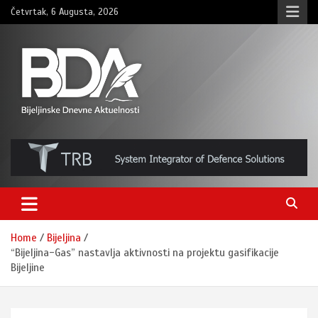
Skip
Četvrtak, 6 Augusta, 2026
to
content
BNDAN.com
Home
Bijeljina
“Bijeljina-Gas” nastavlja aktivnosti na projektu gasifikacije
Bijeljine