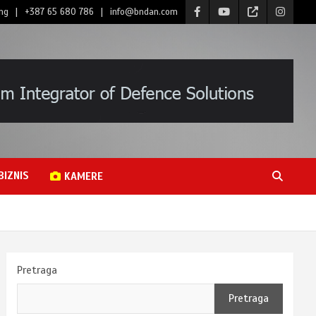
ng
+387 65 680 786
info@bndan.com
BIZNIS
KAMERE
Pretraga
Pretraga