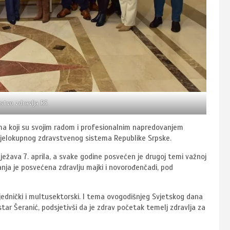
stvo zdravlja RS
ima koji su svojim radom i profesionalnim napredovanjem
ju cjelokupnog zdravstvenog sistema Republike Srpske.
ilježava 7. aprila, a svake godine posvećen je drugoj temi važnoj
anja je posvećena zdravlju majki i novorođenčadi, pod
jednički i multusektorski. I tema ovogodišnjeg Svjetskog dana
star Šeranić, podsjetivši da je zdrav početak temelj zdravlja za