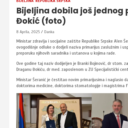
BIJELJINA
REPUBLIKA SRPSKA
Bijeljina dobila još jednog
Đokić (foto)
8 Aprila, 2025
Danka
Ministar zdravlja i socijalne zaštite Republike Srpske Alen Š
ovogodišnje odluke o dodjeli naziva primarijus zaslužnim i u
preporuku njihovih saradnika i ustanova u kojima rade.
Ove godine taj naziv dodijeljen je Branki Bojinović, dr stom.
Draganu Đokiću, dr med. zaposlenom u ZU Specijalistički centa
Ministar Šeranić je čestitao novim primarijusima i naglasio d
doktorima medicine, doktorima stomatologije i magistrima fa