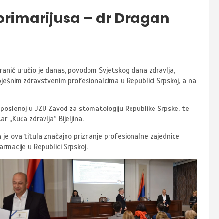
 primarijusa – dr Dragan
eranić uručio je danas, povodom Svjetskog dana zdravlja,
spješnim zdravstvenim profesionalcima u Republici Srpskoj, a na
 zaposlenoj u JZU Zavod za stomatologiju Republike Srpske, te
r „Kuća zdravlja” Bijeljina.
a je ova titula značajno priznanje profesionalne zajednice
rmacije u Republici Srpskoj.