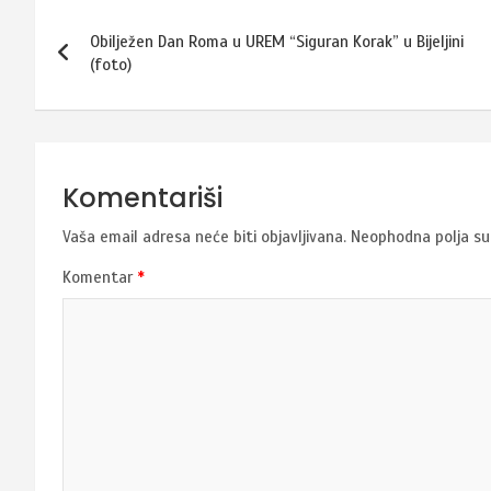
Navigacija
Obilježen Dan Roma u UREM “Siguran Korak” u Bijeljini
članaka
(foto)
Komentariši
Vaša email adresa neće biti objavljivana.
Neophodna polja s
Komentar
*