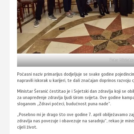
Foto: Ministar
Počasni naziv primarijus dodjeljuje se svake godine pojedinc
napravili iskorak u karijeri, te dali značajan doprinos razvo
Ministar Šeranić čestitao je i Svjetski dan zdravlja koji se ob
za unapređenje zdravlja ljudi širom svijeta. Ove godine kamp
sloganom „Zdravi počeci, budućnost puna nade”.
„Posebno mi je drago što ove godine 7. april obilježavamo za
zdravlja nas povezuje i obavezuje na saradnju”, rekao je mini
cijeli život.