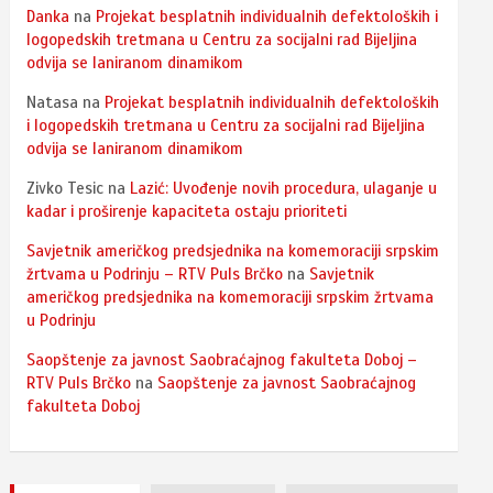
Danka
na
Projekat besplatnih individualnih defektoloških i
logopedskih tretmana u Centru za socijalni rad Bijeljina
odvija se laniranom dinamikom
Natasa
na
Projekat besplatnih individualnih defektoloških
i logopedskih tretmana u Centru za socijalni rad Bijeljina
odvija se laniranom dinamikom
Zivko Tesic
na
Lazić: Uvođenje novih procedura, ulaganje u
kadar i proširenje kapaciteta ostaju prioriteti
Savjetnik američkog predsjednika na komemoraciji srpskim
žrtvama u Podrinju – RTV Puls Brčko
na
Savjetnik
američkog predsjednika na komemoraciji srpskim žrtvama
u Podrinju
Saopštenje za javnost Saobraćajnog fakulteta Doboj –
RTV Puls Brčko
na
Saopštenje za javnost Saobraćajnog
fakulteta Doboj