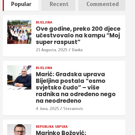
Popular
Recent
Commented
BIJELJINA
Ove godine, preko 200 djece
učestvovalo na kampu “Moj
super raspust”
21 Augusta, 2025
Danka
BIJELJINA
Marić: Gradska uprava
Bijeljina postala “osmo
svjetsko čudo” – više
radnika na određeno nego
na neodređeno
4 Juna, 2025
Stevanovic
REPUBLIKA SRPSKA
Marinko Božović: