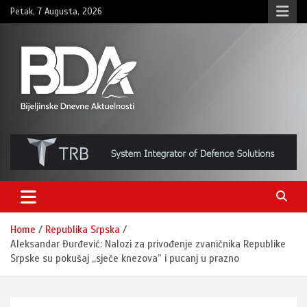
Skip
Petak, 7 Augusta, 2026
to
content
BNDAN.com
Home
Republika Srpska
Aleksandar Đurđević: Nalozi za privođenje zvaničnika Republike
Srpske su pokušaj ,,sječe knezova” i pucanj u prazno