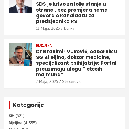
SDS je krivo za loše stanje u
stranci, bez promjena nema
govora o kandidatu za
predsjednika RS
11 Maja, 2025
Danka
BIJELJINA
Dr Branimir Vuković, odbornik u
SG Bijeljina, doktor medicine,
specijalizant psihijatrije: Portali
preuzimaju ulogu “letećih
majmuna”
7 Maja, 2025
Stevanovic
Kategorije
BiH
(521)
Bijeljina
(4.555)