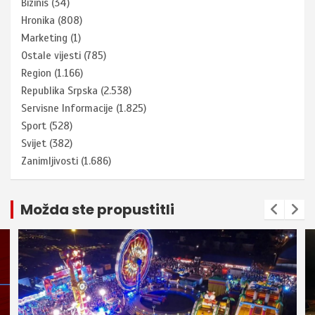
Bizinis
(34)
Hronika
(808)
Marketing
(1)
Ostale vijesti
(785)
Region
(1.166)
Republika Srpska
(2.538)
Servisne Informacije
(1.825)
Sport
(528)
Svijet
(382)
Zanimljivosti
(1.686)
Možda ste propustitli