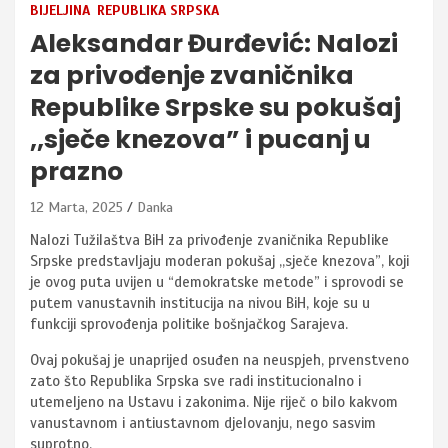
BIJELJINA
REPUBLIKA SRPSKA
Aleksandar Đurđević: Nalozi
za privođenje zvaničnika
Republike Srpske su pokušaj
,,sječe knezova” i pucanj u
prazno
12 Marta, 2025
Danka
Nalozi Tužilaštva BiH za privođenje zvaničnika Republike
Srpske predstavljaju moderan pokušaj ,,sječe knezova”, koji
je ovog puta uvijen u “demokratske metode” i sprovodi se
putem vanustavnih institucija na nivou BiH, koje su u
funkciji sprovođenja politike bošnjačkog Sarajeva.
Ovaj pokušaj je unaprijed osuđen na neuspjeh, prvenstveno
zato što Republika Srpska sve radi institucionalno i
utemeljeno na Ustavu i zakonima. Nije riječ o bilo kakvom
vanustavnom i antiustavnom djelovanju, nego sasvim
suprotno.