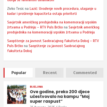
odvija se laniranom dinamikom
Zivko Tesic
na
Lazić: Uvođenje novih procedura, ulaganje u
kadar i proširenje kapaciteta ostaju prioriteti
Savjetnik američkog predsjednika na komemoraciji srpskim
žrtvama u Podrinju – RTV Puls Brčko
na
Savjetnik američkog
predsjednika na komemoraciji srpskim žrtvama u Podrinju
Saopštenje za javnost Saobraćajnog fakulteta Doboj – RTV
Puls Brčko
na
Saopštenje za javnost Saobraćajnog
fakulteta Doboj
Popular
Recent
Commented
BIJELJINA
Ove godine, preko 200 djece
učestvovalo na kampu “Moj
super raspust”