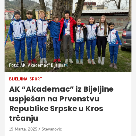
Foto: AK "Akademac" Bijeljina
BIJELJINA
SPORT
AK “Akademac” iz Bijeljine
uspješan na Prvenstvu
Republike Srpske u Kros
trčanju
19 Marta, 2025
Stevanovic