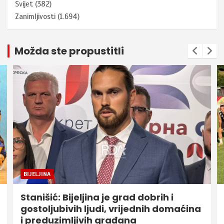
Svijet
(382)
Zanimljivosti
(1.694)
Možda ste propustitli
BIJELJINA
Stanišić: Bijeljina je grad dobrih i
gostoljubivih ljudi, vrijednih domaćina
i preduzimljivih građana