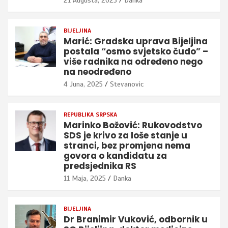
21 Augusta, 2025
Danka
BIJELJINA
Marić: Gradska uprava Bijeljina
postala “osmo svjetsko čudo” –
više radnika na određeno nego
na neodređeno
4 Juna, 2025
Stevanovic
REPUBLIKA SRPSKA
Marinko Božović: Rukovodstvo
SDS je krivo za loše stanje u
stranci, bez promjena nema
govora o kandidatu za
predsjednika RS
11 Maja, 2025
Danka
BIJELJINA
Dr Branimir Vuković, odbornik u