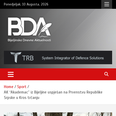
Skip
Ponedjeljak, 10 Augusta, 2026
to
content
BNDAN.com
Home
Sport
AK “Akademac” iz Bijeljine uspješan na Prvenstvu Republike
Srpske u Kros trčanju