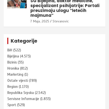
SG Bijeljina, doktor medicine,
specijalizant psihijatrije: Portali
preuzimaju ulogu “letećih
majmuna”
7 Maja, 2025
Stevanovic
Kategorije
BiH
(522)
Bijeljina
(4.573)
Bizinis
(35)
Hronika
(812)
Marketing
(1)
Ostale vijesti
(789)
Region
(1.170)
Republika Srpska
(2.542)
Servisne Informacije
(1.833)
Sport
(529)