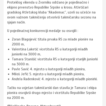
Proteklog vikenda u Zvorniku održano je pojedinačno i
ekipno prvenstvo Republike Srpske u krosu. Atletičari
gradskog Atletskog kluba “Akademac”, uzeli su učešće na
ovom važnom takmičenju otvorivši takmičarsku sezonu na
sjajan način.
U pojedinačnoj konkurenciji medalje su osvojili :
Zoran Blagojević titula prvaka RS za mlađe pionire na
2000 m,
Valentina Laketić vicetitula RS u kategoriji mlađih
juniorki na 3000 m,
Tamara Stanišić vicetitula RS u kategoriji starijih juniorki
na 3000 m.
Pavle Savić 4. mjesto u kategoriji mlađih pionira,
Miloš Jefić 5. mjesto u kategoriji mlađih pionira,
Anđela Radenković 4. mjesto u kategoriji mlađih pionirki.
Tačku na usješan takmičarski dan stavila je Tamara i ekipa
pionira osvojivši drugo mjesto i vicetitulu Republike Srpske
na 2000 m.