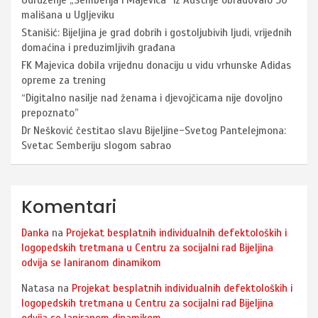
Udruženje „Semberija i Majevica“ iz Austrije obradovalo 30
mališana u Ugljeviku
Stanišić: Bijeljina je grad dobrih i gostoljubivih ljudi, vrijednih
domaćina i preduzimljivih građana
FK Majevica dobila vrijednu donaciju u vidu vrhunske Adidas
opreme za trening
“Digitalno nasilje nad ženama i djevojčicama nije dovoljno
prepoznato”
Dr Nešković čestitao slavu Bijeljine-Svetog Pantelejmona:
Svetac Semberiju slogom sabrao
Komentari
Danka
na
Projekat besplatnih individualnih defektoloških i
logopedskih tretmana u Centru za socijalni rad Bijeljina
odvija se laniranom dinamikom
Natasa
na
Projekat besplatnih individualnih defektoloških i
logopedskih tretmana u Centru za socijalni rad Bijeljina