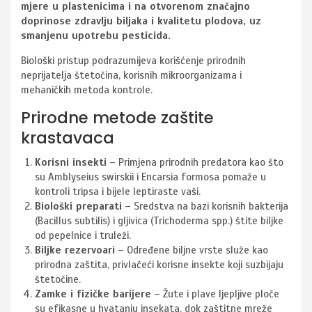
mjere u plastenicima i na otvorenom značajno
doprinose zdravlju biljaka i kvalitetu plodova, uz
smanjenu upotrebu pesticida.
Biološki pristup podrazumijeva korišćenje prirodnih
neprijatelja štetočina, korisnih mikroorganizama i
mehaničkih metoda kontrole.
Prirodne metode zaštite
krastavaca
Korisni insekti
– Primjena prirodnih predatora kao što
su Amblyseius swirskii i Encarsia formosa pomaže u
kontroli tripsa i bijele leptiraste vaši.
Biološki preparati
– Sredstva na bazi korisnih bakterija
(Bacillus subtilis) i gljivica (Trichoderma spp.) štite biljke
od pepelnice i truleži.
Biljke rezervoari
– Određene biljne vrste služe kao
prirodna zaštita, privlačeći korisne insekte koji suzbijaju
štetočine.
Zamke i fizičke barijere
– Žute i plave ljepljive ploče
su efikasne u hvatanju insekata, dok zaštitne mreže