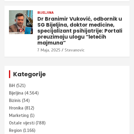
BIJELJINA
Dr Branimir Vuković, odbornik u
SG Bijeljina, doktor medicine,
specijalizant psihijatrije: Portali
preuzimaju ulogu “letećih
majmuna”
7 Maja, 2025
Stevanovic
Kategorije
BiH
(521)
Bijeljina
(4.564)
Bizinis
(34)
Hronika
(812)
Marketing
(1)
Ostale vijesti
(788)
Region
(1.166)