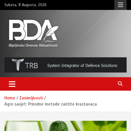
Skip
Subota, 8 Augusta, 2026
to
content
BNDAN.com
Home
Zanimljivosti
Agro savjet: Prirodne metode zaštite krastavaca