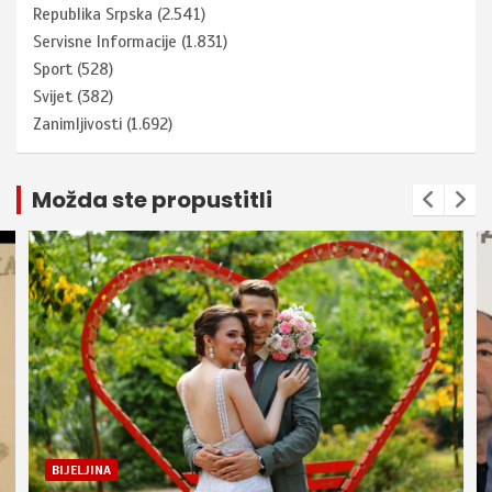
Republika Srpska
(2.541)
Servisne Informacije
(1.831)
Sport
(528)
Svijet
(382)
Zanimljivosti
(1.692)
Možda ste propustitli
BIJELJINA