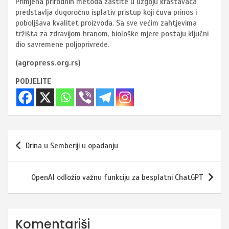
Primjena prirodnih metoda zaštite u uzgoju krastavaca
predstavlja dugoročno isplativ pristup koji čuva prinos i
poboljšava kvalitet proizvoda. Sa sve većim zahtjevima
tržišta za zdravijom hranom, biološke mjere postaju ključni
dio savremene poljoprivrede.
(agropress.org.rs)
PODJELITE
Navigacija
Drina u Semberiji u opadanju
članaka
OpenAI odložio važnu funkciju za besplatni ChatGPT
Komentariši