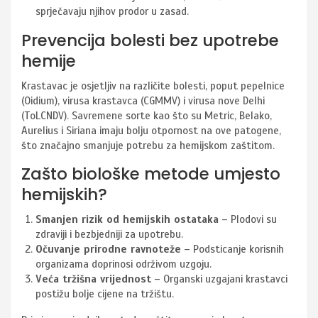
sprječavaju njihov prodor u zasad.
Prevencija bolesti bez upotrebe
hemije
Krastavac je osjetljiv na različite bolesti, poput pepelnice
(Oidium), virusa krastavca (CGMMV) i virusa nove Delhi
(ToLCNDV). Savremene sorte kao što su Metric, Belako,
Aurelius i Siriana imaju bolju otpornost na ove patogene,
što značajno smanjuje potrebu za hemijskom zaštitom.
Zašto biološke metode umjesto
hemijskih?
Smanjen rizik od hemijskih ostataka
– Plodovi su
zdraviji i bezbjedniji za upotrebu.
Očuvanje prirodne ravnoteže
– Podsticanje korisnih
organizama doprinosi održivom uzgoju.
Veća tržišna vrijednost
– Organski uzgajani krastavci
postižu bolje cijene na tržištu.