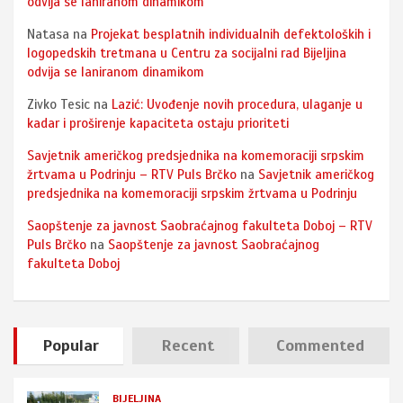
odvija se laniranom dinamikom
Natasa
na
Projekat besplatnih individualnih defektoloških i
logopedskih tretmana u Centru za socijalni rad Bijeljina
odvija se laniranom dinamikom
Zivko Tesic
na
Lazić: Uvođenje novih procedura, ulaganje u
kadar i proširenje kapaciteta ostaju prioriteti
Savjetnik američkog predsjednika na komemoraciji srpskim
žrtvama u Podrinju – RTV Puls Brčko
na
Savjetnik američkog
predsjednika na komemoraciji srpskim žrtvama u Podrinju
Saopštenje za javnost Saobraćajnog fakulteta Doboj – RTV
Puls Brčko
na
Saopštenje za javnost Saobraćajnog
fakulteta Doboj
Popular
Recent
Commented
BIJELJINA