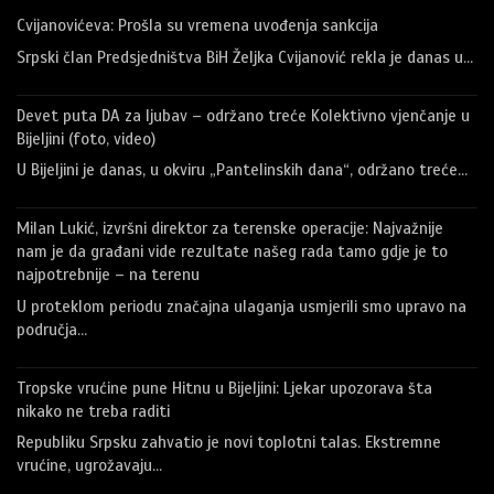
Cvijanovićeva: Prošla su vremena uvođenja sankcija
Srpski član Predsjedništva BiH Željka Cvijanović rekla je danas u…
Devet puta DA za ljubav – održano treće Kolektivno vjenčanje u
Bijeljini (foto, video)
U Bijeljini je danas, u okviru „Pantelinskih dana“, održano treće…
Milan Lukić, izvršni direktor za terenske operacije: Najvažnije
nam je da građani vide rezultate našeg rada tamo gdje je to
najpotrebnije – na terenu
U proteklom periodu značajna ulaganja usmjerili smo upravo na
područja…
Tropske vrućine pune Hitnu u Bijeljini: Ljekar upozorava šta
nikako ne treba raditi
Republiku Srpsku zahvatio je novi toplotni talas. Ekstremne
vrućine, ugrožavaju…