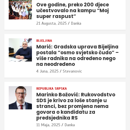
Ove godine, preko 200 djece
učestvovalo na kampu “Moj
super raspust”
21 Augusta, 2025
Danka
BIJELJINA
Marić: Gradska uprava Bijeljina
postala “osmo svjetsko čudo” –
više radnika na određeno nego
na neodređeno
4 Juna, 2025
Stevanovic
REPUBLIKA SRPSKA
Marinko Božović: Rukovodstvo
SDS je krivo za loše stanje u
stranci, bez promjena nema
govora o kandidatu za
predsjednika RS
11 Maja, 2025
Danka