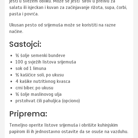
jesti u svežem obliku. Može se jesti sirov u prelivu za
salatu ili isjeckan i kuvan za začinjavanje rižota, supa, čorbi,
pasta i povrća.
Ukusan pesto od srijemuša može se koristiti na razne
načine.
Sastojci:
½ šolje semenki bundeve
100 g svježih listova srijemuša
sok od 1 limuna
½ kašičice soli, po ukusu
4 kašike nutritivnog kvasca
crni biber, po ukusu
½ šolje maslinovog ulja
prstohvat čili pahuljica (opciono)
Priprema:
Temeljno operite listove srijemuša i obrišite kuhinjskim
papirom ili ih jednostavno ostavite da se osuše na vazduhu.