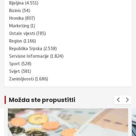
Bijeljina
(4.551)
Bizinis
(34)
Hronika
(807)
Marketing
(1)
Ostale vijesti
(785)
Region
(1.166)
Republika Srpska
(2.538)
Servisne Informacije
(1.824)
Sport
(528)
Svijet
(381)
Zanimljivosti
(1.686)
Možda ste propustitli