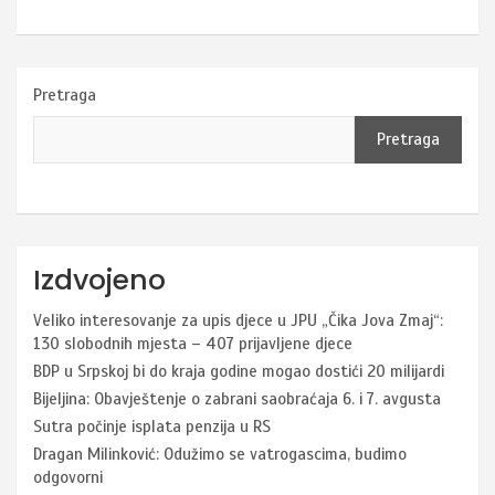
Pretraga
Pretraga
Izdvojeno
Veliko interesovanje za upis djece u JPU „Čika Jova Zmaj“:
130 slobodnih mjesta – 407 prijavljene djece
BDP u Srpskoj bi do kraja godine mogao dostići 20 milijardi
Bijeljina: Obavještenje o zabrani saobraćaja 6. i 7. avgusta
Sutra počinje isplata penzija u RS
Dragan Milinković: Odužimo se vatrogascima, budimo
odgovorni