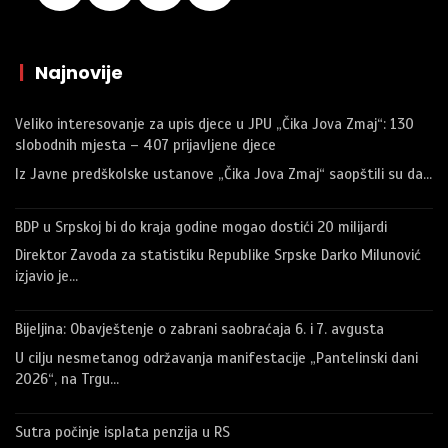
|
Najnovije
Veliko interesovanje za upis djece u JPU „Čika Jova Zmaj“: 130
slobodnih mjesta – 407 prijavljene djece
Iz Javne predškolske ustanove „Čika Jova Zmaj“ saopštili su da…
BDP u Srpskoj bi do kraja godine mogao dostići 20 milijardi
Direktor Zavoda za statistiku Republike Srpske Darko Milunović
izjavio je…
Bijeljina: Obavještenje o zabrani saobraćaja 6. i 7. avgusta
U cilju nesmetanog održavanja manifestacije „Pantelinski dani
2026“, na Trgu…
Sutra počinje isplata penzija u RS