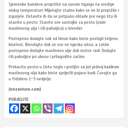
Sjemenke bundeve propržite na suvom tiganju na srednje
niskoj temperaturi. Miješajte stalno kako se ne bi prepržile i
izgorjele. Ostavite ih da se potpuno ohlade pre nego što ih
stavite u pesto. Stavite sve sastojke za pesto (osim
maslinovog ulja i čili pahuljica) u blender.
Postepeno dodajte sok od limun kako biste postigli željenu
kiselost. Blendajte dok se sve ne isjecka sitno, a zatim
postepeno dodajte maslinovo ulje dok motor radi. Dodajte
čili pahuljice po ukusu i prilagodite začine.
Prebacite pesto u čistu teglu i prelijte sa još jednoj kašikom
maslinovog ulja kako biste spriječili pojavu buđi. Čuvajte ga
u frižideru 2-3 nedjelje.
(nezavisne.com)
PODJELITE