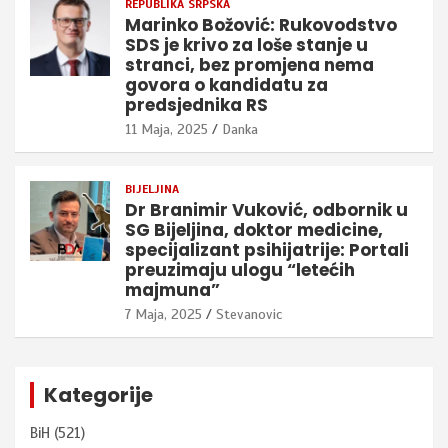
REPUBLIKA SRPSKA
Marinko Božović: Rukovodstvo
SDS je krivo za loše stanje u
stranci, bez promjena nema
govora o kandidatu za
predsjednika RS
11 Maja, 2025
Danka
BIJELJINA
Dr Branimir Vuković, odbornik u
SG Bijeljina, doktor medicine,
specijalizant psihijatrije: Portali
preuzimaju ulogu “letećih
majmuna”
7 Maja, 2025
Stevanovic
Kategorije
BiH
(521)