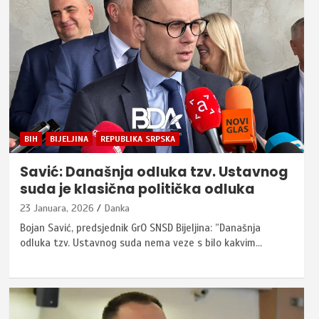
BIH
BIJELJINA
REPUBLIKA SRPSKA
Savić: Današnja odluka tzv. Ustavnog
suda je klasična politička odluka
23 Januara, 2026
Danka
Bojan Savić, predsjednik GrO SNSD Bijeljina: ”Današnja
odluka tzv. Ustavnog suda nema veze s bilo kakvim…