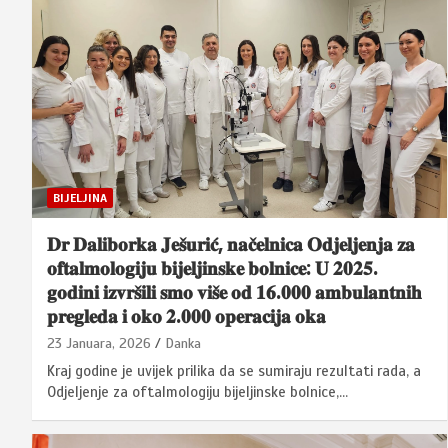
BIJELJINA
𝐃𝐫 𝐃𝐚𝐥𝐢𝐛𝐨𝐫𝐤𝐚 𝐉𝐞𝐬̌𝐮𝐫𝐢𝐜́, 𝐧𝐚𝐜̌𝐞𝐥𝐧𝐢𝐜𝐚 𝐎𝐝𝐣𝐞𝐥𝐣𝐞𝐧𝐣𝐚 𝐳𝐚
𝐨𝐟𝐭𝐚𝐥𝐦𝐨𝐥𝐨𝐠𝐢𝐣𝐮 𝐛𝐢𝐣𝐞𝐥𝐣𝐢𝐧𝐬𝐤𝐞 𝐛𝐨𝐥𝐧𝐢𝐜𝐞: 𝐔 𝟐𝟎𝟐𝟓.
𝐠𝐨𝐝𝐢𝐧𝐢 𝐢𝐳𝐯𝐫𝐬̌𝐢𝐥𝐢 𝐬𝐦𝐨 𝐯𝐢𝐬̌𝐞 𝐨𝐝 𝟏𝟔.𝟎𝟎𝟎 𝐚𝐦𝐛𝐮𝐥𝐚𝐧𝐭𝐧𝐢𝐡
𝐩𝐫𝐞𝐠𝐥𝐞𝐝𝐚 𝐢 𝐨𝐤𝐨 𝟐.𝟎𝟎𝟎 𝐨𝐩𝐞𝐫𝐚𝐜𝐢𝐣𝐚 𝐨𝐤𝐚
23 Januara, 2026
Danka
Kraj godine je uvijek prilika da se sumiraju rezultati rada, a
Odjeljenje za oftalmologiju bijeljinske bolnice,…