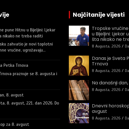
ije
Najčitanije vijesti
Tropske vrućine
e pune Hitnu u Bijeljini: Ljekar
u Bijeljini: Ljeka
 nikako ne treba raditi
šta nikako ne tre
sku zahvatio je novi toplotni
8 Augusta, 2026
Da
mne vrućine, ugrožavaju…
Danas je Sveta 
Trnova
ta Petka Trnova
8 Augusta, 2026
Da
rnova praznuje se 8. avgusta i
Na današnji dan,
8 Augusta, 2026
Da
an, 8. avgust
ta, 8. avgust, 221. dan 2026. Do
Dnevni horoskop
avgust
8 Augusta, 2026
Da
op za 8. avgust