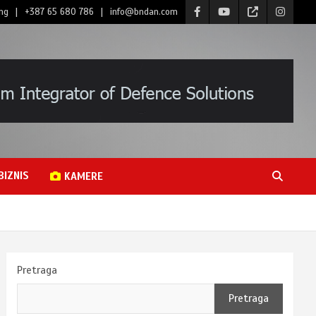
ng
+387 65 680 786
info@bndan.com
BIZNIS
KAMERE
Pretraga
Pretraga