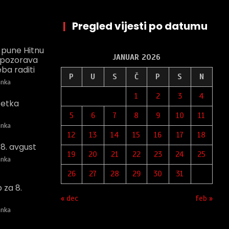
|
Pregled vijesti po datumu
 pune Hitnu
JANUAR 2026
r upozorava
ba raditi
P
U
S
Č
P
S
N
nka
1
2
3
4
Petka
5
6
7
8
9
10
11
nka
12
13
14
15
16
17
18
 8. avgust
19
20
21
22
23
24
25
nka
26
27
28
29
30
31
 za 8.
« dec
feb »
nka