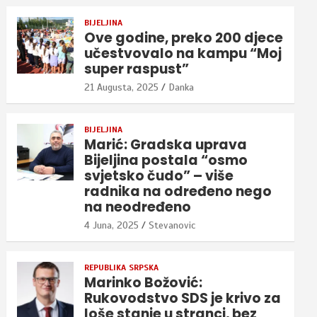
BIJELJINA
Ove godine, preko 200 djece
učestvovalo na kampu “Moj
super raspust”
21 Augusta, 2025
Danka
BIJELJINA
Marić: Gradska uprava
Bijeljina postala “osmo
svjetsko čudo” – više
radnika na određeno nego
na neodređeno
4 Juna, 2025
Stevanovic
REPUBLIKA SRPSKA
Marinko Božović:
Rukovodstvo SDS je krivo za
loše stanje u stranci, bez