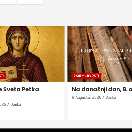
STI
ZANIMLJIVOSTI
šnji dan, 8. avgust
Dnevni horoskop za 
avgust
2026
Danka
8 Augusta, 2026
Danka