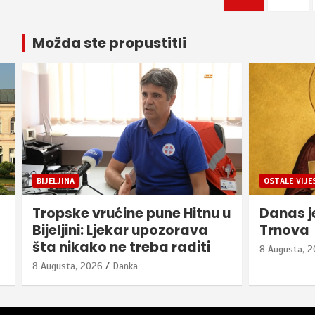
pagination
Možda ste propustitli
OSTALE VIJESTI
ZANIMLJIVO
u
Danas je Sveta Petka
Na dana
Trnova
8 Augusta, 
8 Augusta, 2026
Danka