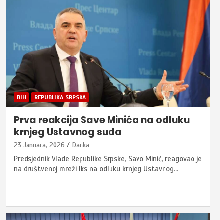
BIH
REPUBLIKA SRPSKA
Prva reakcija Save Minića na odluku
krnjeg Ustavnog suda
23 Januara, 2026
Danka
Predsjednik Vlade Republike Srpske, Savo Minić, reagovao je
na društvenoj mreži Iks na odluku krnjeg Ustavnog…