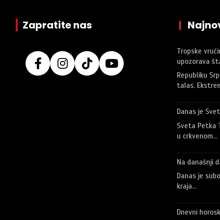
Zapratite nas
|
Najnov
Tropske vrućin
upozorava šta
Republiku Srp
talas. Ekstre
Danas je Sve
Sveta Petka T
u crkvenom…
Na današnji d
Danas je subo
kraja…
Dnevni horosk