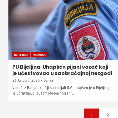
BIJELJINA
HRONIKA
PU Bijeljina: Uhapšen pijani vozač koji
je učestvovao u saobraćajnoj nezgodi
23 Januara, 2026
Danka
Vozač iz Banjaluke čiji su inicijali D.V. uhapšen je u Bijeljini jer
je upravljajući automobilom “nisan”…
Posts
1
2