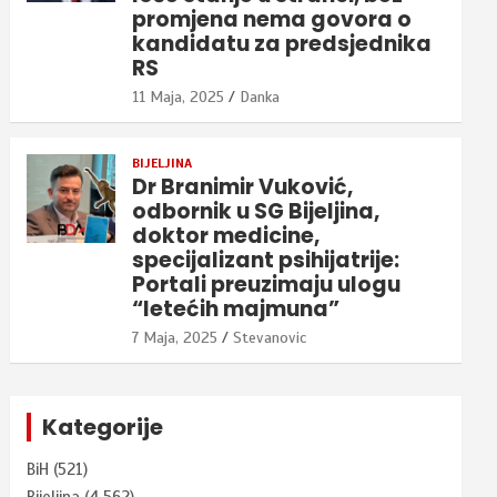
promjena nema govora o
kandidatu za predsjednika
RS
11 Maja, 2025
Danka
BIJELJINA
Dr Branimir Vuković,
odbornik u SG Bijeljina,
doktor medicine,
specijalizant psihijatrije:
Portali preuzimaju ulogu
“letećih majmuna”
7 Maja, 2025
Stevanovic
Kategorije
BiH
(521)
Bijeljina
(4.562)