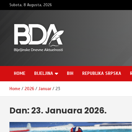
Skip
Subota, 8 Augusta, 2026
to
content
BNDAN.com
HOME
BIJELJINA
BIH
REPUBLIKA SRPSKA
Home
2026
Januar
23
Dan:
23. Januara 2026.