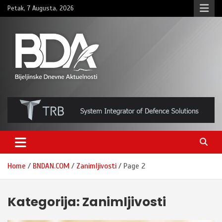
Skip
Petak, 7 Augusta, 2026
to
content
BNDAN.com
Home
BNDAN.COM
Zanimljivosti
Page 2
Kategorija:
Zanimljivosti