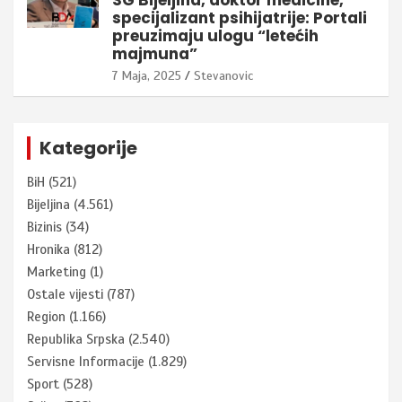
specijalizant psihijatrije: Portali
preuzimaju ulogu “letećih
majmuna”
7 Maja, 2025
Stevanovic
Kategorije
BiH
(521)
Bijeljina
(4.561)
Bizinis
(34)
Hronika
(812)
Marketing
(1)
Ostale vijesti
(787)
Region
(1.166)
Republika Srpska
(2.540)
Servisne Informacije
(1.829)
Sport
(528)