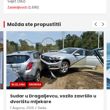
Svijet
(382)
Zanimljivosti
(1.690)
Možda ste propustitli
BIJELJINA
HRONIKA
Sudar u Dragaljevcu, vozilo završilo u
dvorištu mljekare
7 Augusta, 2026
Danka