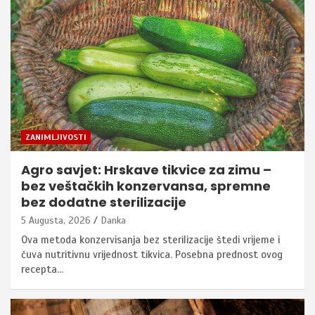
ZANIMLJIVOSTI
Agro savjet: Hrskave tikvice za zimu –
bez veštačkih konzervansa, spremne
bez dodatne sterilizacije
5 Augusta, 2026
Danka
Ova metoda konzervisanja bez sterilizacije štedi vrijeme i
čuva nutritivnu vrijednost tikvica. Posebna prednost ovog
recepta…