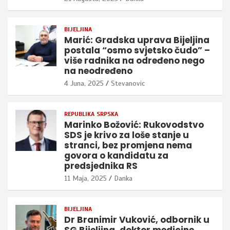
BIJELJINA
Marić: Gradska uprava Bijeljina
postala “osmo svjetsko čudo” –
više radnika na određeno nego
na neodređeno
4 Juna, 2025
Stevanovic
REPUBLIKA SRPSKA
Marinko Božović: Rukovodstvo
SDS je krivo za loše stanje u
stranci, bez promjena nema
govora o kandidatu za
predsjednika RS
11 Maja, 2025
Danka
BIJELJINA
Dr Branimir Vuković, odbornik u
SG Bijeljina, doktor medicine,