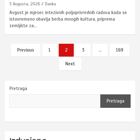
3 Augusta, 2026
Danka
Avgust je mjesec intezivnih poljoprivrednih radova kada se
istovremeno obavlja berba mnogih kultura, priprema
zemljište za…
Posts
Previous
1
2
3
…
169
pagination
Next
Pretraga
Pretraga