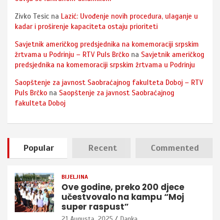
Zivko Tesic
na
Lazić: Uvođenje novih procedura, ulaganje u
kadar i proširenje kapaciteta ostaju prioriteti
Savjetnik američkog predsjednika na komemoraciji srpskim
žrtvama u Podrinju – RTV Puls Brčko
na
Savjetnik američkog
predsjednika na komemoraciji srpskim žrtvama u Podrinju
Saopštenje za javnost Saobraćajnog fakulteta Doboj – RTV
Puls Brčko
na
Saopštenje za javnost Saobraćajnog
fakulteta Doboj
Popular
Recent
Commented
BIJELJINA
Ove godine, preko 200 djece
učestvovalo na kampu “Moj
super raspust”
21 Augusta, 2025
Danka