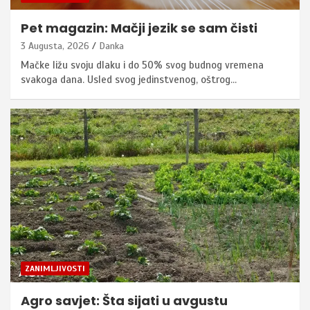
Pet magazin: Mačji jezik se sam čisti
3 Augusta, 2026
Danka
Mačke ližu svoju dlaku i do 50% svog budnog vremena
svakoga dana. Usled svog jedinstvenog, oštrog…
ZANIMLJIVOSTI
Agro savjet: Šta sijati u avgustu