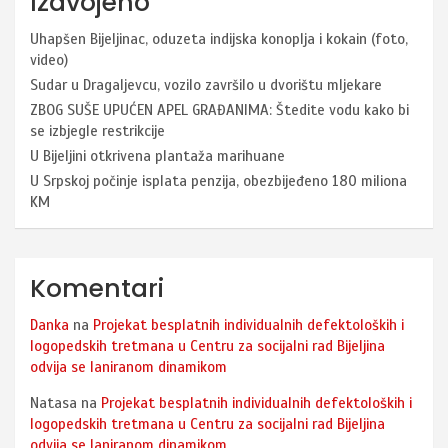
Izdvojeno
Uhapšen Bijeljinac, oduzeta indijska konoplja i kokain (foto,
video)
Sudar u Dragaljevcu, vozilo završilo u dvorištu mljekare
ZBOG SUŠE UPUĆEN APEL GRAĐANIMA: Štedite vodu kako bi
se izbjegle restrikcije
U Bijeljini otkrivena plantaža marihuane
U Srpskoj počinje isplata penzija, obezbijeđeno 180 miliona
KM
Komentari
Danka
na
Projekat besplatnih individualnih defektoloških i
logopedskih tretmana u Centru za socijalni rad Bijeljina
odvija se laniranom dinamikom
Natasa
na
Projekat besplatnih individualnih defektoloških i
logopedskih tretmana u Centru za socijalni rad Bijeljina
odvija se laniranom dinamikom