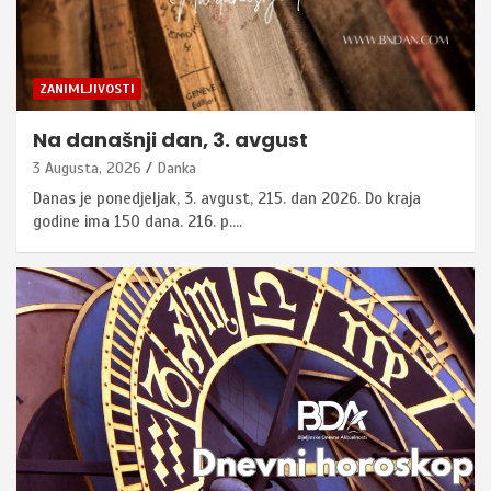
ZANIMLJIVOSTI
Na današnji dan, 3. avgust
3 Augusta, 2026
Danka
Danas je ponedjeljak, 3. avgust, 215. dan 2026. Do kraja
godine ima 150 dana. 216. p.…