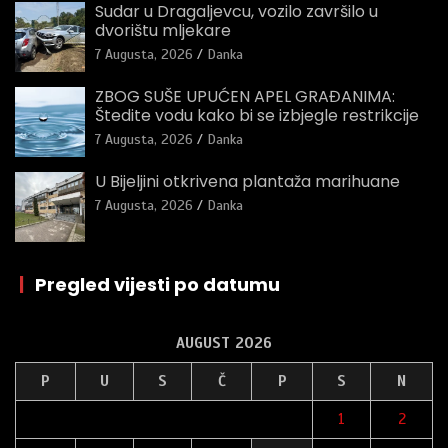
Sudar u Dragaljevcu, vozilo završilo u
dvorištu mljekare
7 Augusta, 2026
Danka
ZBOG SUŠE UPUĆEN APEL GRAĐANIMA:
Štedite vodu kako bi se izbjegle restrikcije
7 Augusta, 2026
Danka
U Bijeljini otkrivena plantaža marihuane
7 Augusta, 2026
Danka
|
Pregled vijesti po datumu
AUGUST 2026
P
U
S
Č
P
S
N
1
2