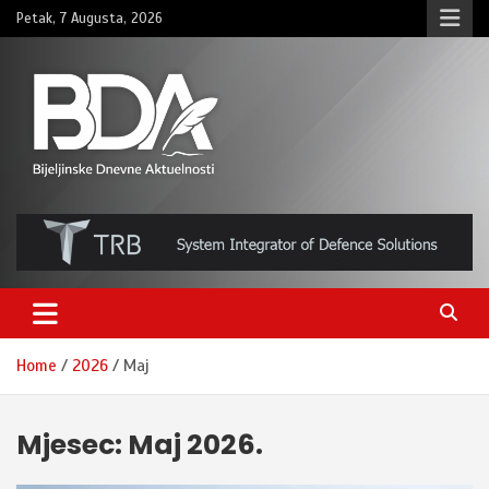
Skip
Petak, 7 Augusta, 2026
to
content
BNDAN.com
Home
2026
Maj
Mjesec:
Maj 2026.