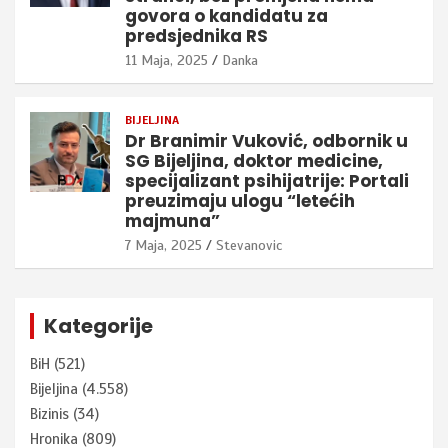
govora o kandidatu za
predsjednika RS
11 Maja, 2025
Danka
BIJELJINA
Dr Branimir Vuković, odbornik u
SG Bijeljina, doktor medicine,
specijalizant psihijatrije: Portali
preuzimaju ulogu “letećih
majmuna”
7 Maja, 2025
Stevanovic
Kategorije
BiH
(521)
Bijeljina
(4.558)
Bizinis
(34)
Hronika
(809)