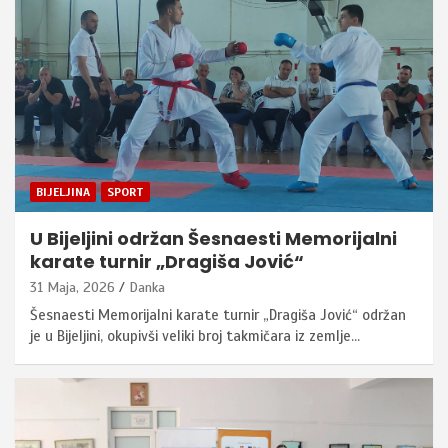
BIJELJINA
SPORT
U Bijeljini održan Šesnaesti Memorijalni
karate turnir „Dragiša Jović“
31 Maja, 2026
Danka
Šesnaesti Memorijalni karate turnir „Dragiša Jović“ održan
je u Bijeljini, okupivši veliki broj takmičara iz zemlje…