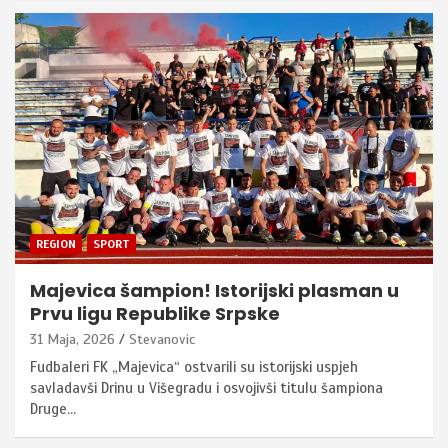
REGION
SPORT
Majevica šampion! Istorijski plasman u
Prvu ligu Republike Srpske
31 Maja, 2026
Stevanovic
Fudbaleri FK „Majevica“ ostvarili su istorijski uspjeh
savladavši Drinu u Višegradu i osvojivši titulu šampiona
Druge…