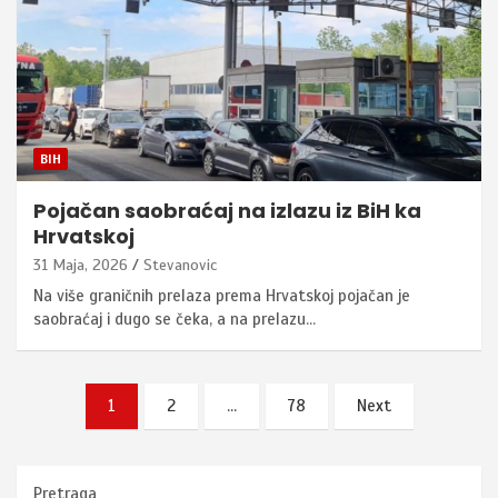
BIH
Pojačan saobraćaj na izlazu iz BiH ka
Hrvatskoj
31 Maja, 2026
Stevanovic
Na više graničnih prelaza prema Hrvatskoj pojačan je
saobraćaj i dugo se čeka, a na prelazu…
Posts
1
2
…
78
Next
pagination
Pretraga