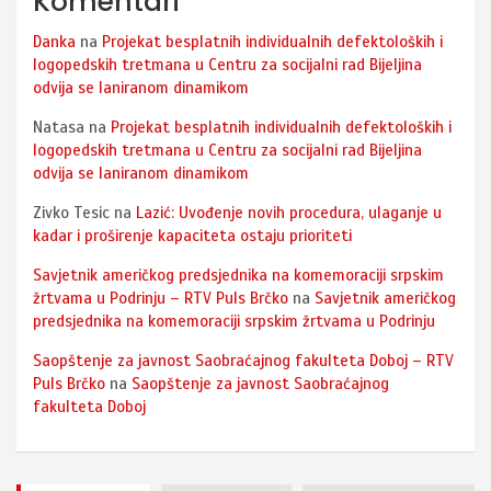
Komentari
Danka
na
Projekat besplatnih individualnih defektoloških i
logopedskih tretmana u Centru za socijalni rad Bijeljina
odvija se laniranom dinamikom
Natasa
na
Projekat besplatnih individualnih defektoloških i
logopedskih tretmana u Centru za socijalni rad Bijeljina
odvija se laniranom dinamikom
Zivko Tesic
na
Lazić: Uvođenje novih procedura, ulaganje u
kadar i proširenje kapaciteta ostaju prioriteti
Savjetnik američkog predsjednika na komemoraciji srpskim
žrtvama u Podrinju – RTV Puls Brčko
na
Savjetnik američkog
predsjednika na komemoraciji srpskim žrtvama u Podrinju
Saopštenje za javnost Saobraćajnog fakulteta Doboj – RTV
Puls Brčko
na
Saopštenje za javnost Saobraćajnog
fakulteta Doboj