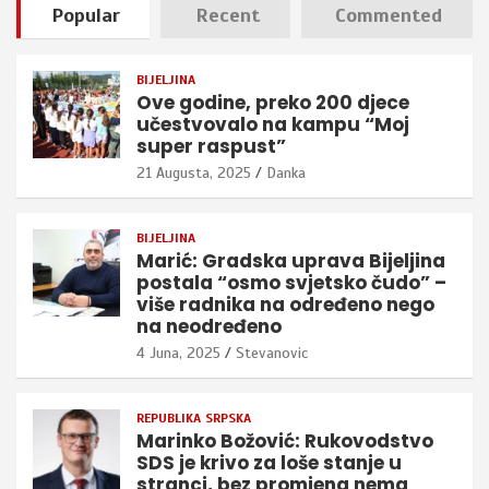
Popular
Recent
Commented
BIJELJINA
Ove godine, preko 200 djece
učestvovalo na kampu “Moj
super raspust”
21 Augusta, 2025
Danka
BIJELJINA
Marić: Gradska uprava Bijeljina
postala “osmo svjetsko čudo” –
više radnika na određeno nego
na neodređeno
4 Juna, 2025
Stevanovic
REPUBLIKA SRPSKA
Marinko Božović: Rukovodstvo
SDS je krivo za loše stanje u
stranci, bez promjena nema